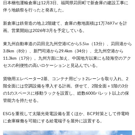
日本梱包運輸倉庫は12月3日、福岡県苅田町で新倉庫の建設工事に
伴う地鎮祭を行ったと発表した。
新倉庫は鉄骨造の地上2階建て、倉庫の敷地面積は1万7697㎡を計
画。営業開始は2026年3月を予定している。
東九州自動車道の苅田北九州空港ICから5.5㎞（13分）、苅田港から
3.8km（8分）、新門司港から29.4km（34分）、北九州空港から
11.3km（17分）。九州方面に加え、中国地方以東にも陸海空のアク
セスの利便性の高いロケーションと見込んでいる。
貨物用エレベーター2基、コンテナ用ピット2レーンを取り入れ、2
階全面には空調設備を導入する計画。併せて、2階全面＋1階の3分
の1のスペースに移動ラックを設置し、総数6000パレット以上の保
管能力を持たせる。
ESGを重視して太陽光発電設備を置くほか、BCP対策として停電時
に倉庫稼働を可能にする給電端子を屋外に設置する。