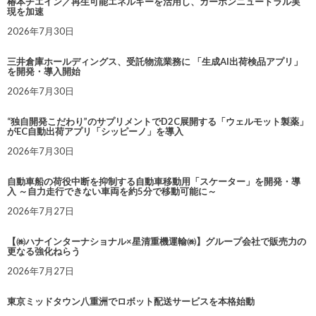
椿本チエイン／再生可能エネルギーを活用し、カーボンニュートラル実
現を加速
2026年7月30日
三井倉庫ホールディングス、受託物流業務に 「生成AI出荷検品アプリ」
を開発・導入開始
2026年7月30日
“独自開発こだわり”のサプリメントでD2C展開する「ウェルモット製薬」
がEC自動出荷アプリ「シッピーノ」を導入
2026年7月30日
自動車船の荷役中断を抑制する自動車移動用「スケーター」を開発・導
入 ～自力走行できない車両を約5分で移動可能に～
2026年7月27日
【㈱ハナインターナショナル×星清重機運輸㈱】グループ会社で販売力の
更なる強化ねらう
2026年7月27日
東京ミッドタウン八重洲でロボット配送サービスを本格始動