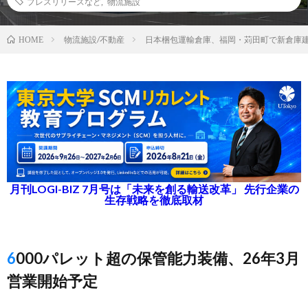
プレスリリースなど
,
物流施設
物流施設/不動産
日本梱包運輸倉庫、福岡・苅田町で新倉庫
HOME
月刊LOGI-BIZ 7月号は「未来を創る輸送改革」 先行企業の
生存戦略を徹底取材
6000パレット超の保管能力装備、26年3月
営業開始予定