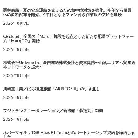
栗林商船／夏の安全運航を支えるため熱中症対策を強化。今年から船員
への飲料配布を開始、4年目となるファン付き作業服の支給も継続
2026年8月9日
CBcloud、全国の「Marq」施設を起点とした新たな配送プラットフォー
ム「MarqGO」開始
2026年8月5日
株式会社Univearth、倉吉運送株式会社と資本提携〜山陰エリアへ実運送
ネットワークを拡大〜
2026年8月5日
川崎重工業／ばら積運搬船「ARISTOS II」の引き渡し
2026年8月5日
フジトランスコーポレーション／新造船「蓉翔丸」就航
2026年8月5日
ネバーマイル：TGR Haas F1 Teamとのパートナーシップ契約を締結しま
した