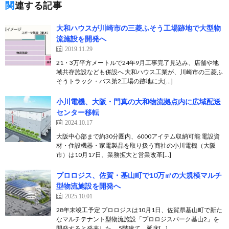
関連する記事
大和ハウスが川崎市の三菱ふそう工場跡地で大型物
流施設を開発へ
2019.11.29
21・3万平方メートルで24年9月工事完了見込み、店舗や地
域共存施設なども併設へ 大和ハウス工業が、川崎市の三菱ふ
そうトラック・バス第2工場の跡地に大[…]
小川電機、大阪・門真の大和物流拠点内に広域配送
センター移転
2024.10.17
大阪中心部まで約30分圏内、6000アイテム収納可能 電設資
材・住設機器・家電製品を取り扱う商社の小川電機（大阪
市）は10月17日、業務拡大と営業改革[…]
プロロジス、佐賀・基山町で10万㎡の大規模マルチ
型物流施設を開発へ
2025.10.01
28年末竣工予定 プロロジスは10月1日、佐賀県基山町で新た
なマルチテナント型物流施設「プロロジスパーク基山2」を
開発すると発表した。 5階建て、延床[…]