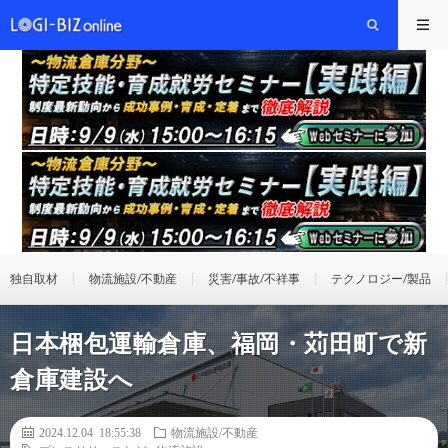
独自取材
物流施設/不動産
災害/事故/不祥事
テクノロジー/製品
日本梱包運輸倉庫、福岡・苅田町で新
倉庫建設へ
2024.12.04 18:55:38
物流施設/不動産