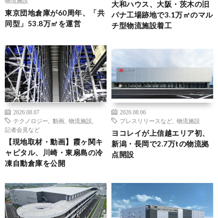
物流施設
大和ハウス、大阪・茨木の旧
東京団地倉庫が60周年、「共
パナ工場跡地で3.1万㎡のマル
同型」53.8万㎡を運営
チ型物流施設着工
2026.08.07
2026.08.06
テクノロジー
,
動画
,
物流施設
,
プレスリリースなど
,
物流施設
記者会見など
ヨコレイが上信越エリア初、
【現地取材・動画】霞ヶ関キ
新潟・長岡で2.7万tの物流拠
ャピタル、川崎・東扇島の冷
点開設
凍自動倉庫を公開