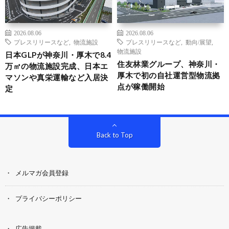
2026.08.06
2026.08.06
プレスリリースなど
,
物流施設
プレスリリースなど
,
動向/展望
,
物流施設
日本GLPが神奈川・厚木で8.4
住友林業グループ、神奈川・
万㎡の物流施設完成、日本エ
厚木で初の自社運営型物流拠
マソンや真栄運輸など入居決
点が稼働開始
定
Back to Top
メルマガ会員登録
プライバシーポリシー
広告掲載