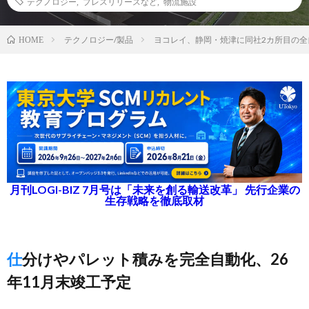
テクノロジー
,
プレスリリースなど
,
物流施設
テクノロジー/製品
ヨコレイ、静岡・焼津に同社2カ所目の
HOME
月刊LOGI-BIZ 7月号は「未来を創る輸送改革」 先行企業の
生存戦略を徹底取材
仕分けやパレット積みを完全自動化、26
年11月末竣工予定