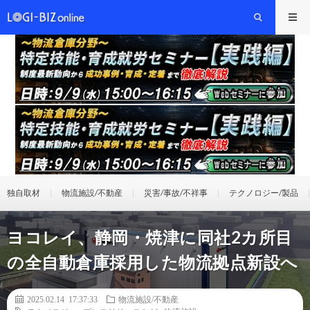
独自取材
物流施設/不動産
災害/事故/不祥事
テクノロジー/製品
ヨコレイ、静岡・焼津に同社2カ所目
の全自動倉庫採用した物流拠点新設へ
2025.02.14 17:37:33
物流施設/不動産