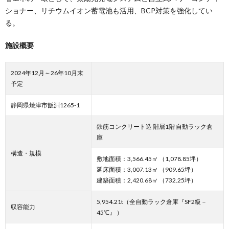
ショナー、リチウムイオン蓄電池も活用、BCP対策を強化してい
る。
施設概要
2024年12月～26年10月末
予定
静岡県焼津市飯淵1265-1
鉄筋コンクリート造 階層1階 自動ラック倉
庫
構造・規模
敷地面積：3,566.45㎡ （1,078.85坪）
延床面積：3,007.13㎡ （909.65坪）
建築面積：2,420.68㎡ （732.25坪）
5,954.21t（全自動ラック倉庫『SF2級－
収容能力
45℃』 ）