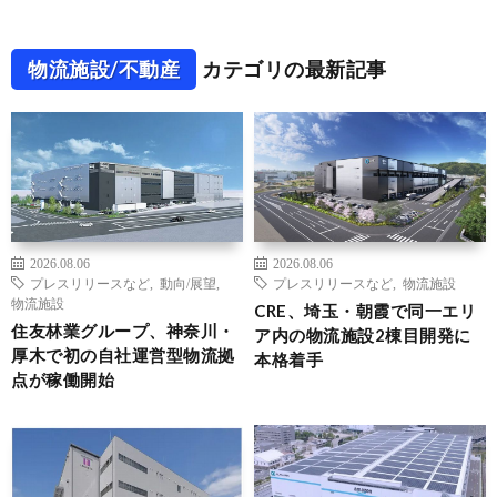
物流施設/不動産
カテゴリの最新記事
2026.08.06
2026.08.06
プレスリリースなど
,
動向/展望
,
プレスリリースなど
,
物流施設
物流施設
CRE、埼玉・朝霞で同一エリ
住友林業グループ、神奈川・
ア内の物流施設2棟目開発に
厚木で初の自社運営型物流拠
本格着手
点が稼働開始