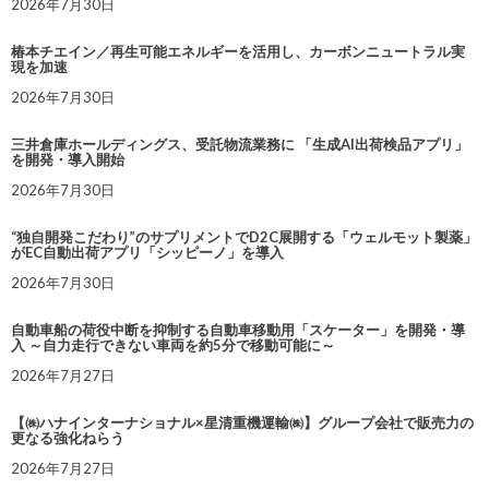
2026年7月30日
椿本チエイン／再生可能エネルギーを活用し、カーボンニュートラル実
現を加速
2026年7月30日
三井倉庫ホールディングス、受託物流業務に 「生成AI出荷検品アプリ」
を開発・導入開始
2026年7月30日
“独自開発こだわり”のサプリメントでD2C展開する「ウェルモット製薬」
がEC自動出荷アプリ「シッピーノ」を導入
2026年7月30日
自動車船の荷役中断を抑制する自動車移動用「スケーター」を開発・導
入 ～自力走行できない車両を約5分で移動可能に～
2026年7月27日
【㈱ハナインターナショナル×星清重機運輸㈱】グループ会社で販売力の
更なる強化ねらう
2026年7月27日