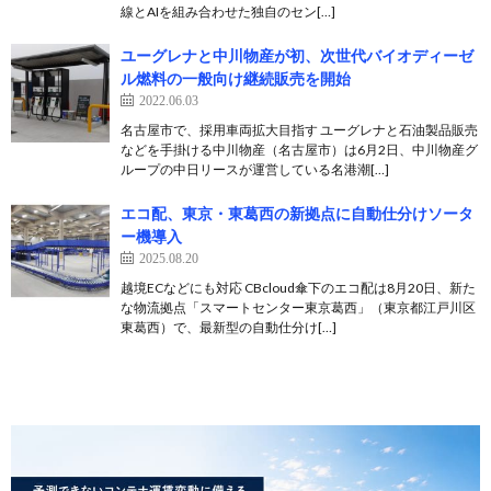
線とAIを組み合わせた独自のセン[…]
ユーグレナと中川物産が初、次世代バイオディーゼ
ル燃料の一般向け継続販売を開始
2022.06.03
名古屋市で、採用車両拡大目指す ユーグレナと石油製品販売
などを手掛ける中川物産（名古屋市）は6月2日、中川物産グ
ループの中日リースが運営している名港潮[…]
エコ配、東京・東葛西の新拠点に自動仕分けソータ
ー機導入
2025.08.20
越境ECなどにも対応 CBcloud傘下のエコ配は8月20日、新た
な物流拠点「スマートセンター東京葛西」（東京都江戸川区
東葛西）で、最新型の自動仕分け[…]