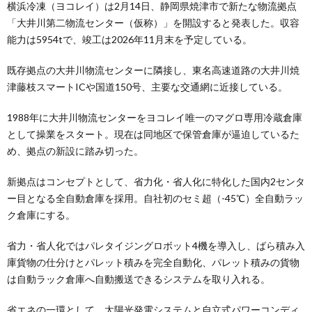
横浜冷凍（ヨコレイ）は2月14日、静岡県焼津市で新たな物流拠点
「大井川第二物流センター（仮称）」を開設すると発表した。収容
能力は5954tで、竣工は2026年11月末を予定している。
既存拠点の大井川物流センターに隣接し、東名高速道路の大井川焼
津藤枝スマートICや国道150号、主要な交通網に近接している。
1988年に大井川物流センターをヨコレイ唯一のマグロ専用冷蔵倉庫
として操業をスタート。現在は同地区で保管倉庫が逼迫しているた
め、拠点の新設に踏み切った。
新拠点はコンセプトとして、省力化・省人化に特化した国内2センタ
ー目となる全自動倉庫を採用。自社初のセミ超（-45℃）全自動ラッ
ク倉庫にする。
省力・省人化ではパレタイジングロボット4機を導入し、ばら積み入
庫貨物の仕分けとパレット積みを完全自動化、パレット積みの貨物
は自動ラック倉庫へ自動搬送できるシステムを取り入れる。
省エネの一環として、太陽光発電システムと自立式パワーコンディ