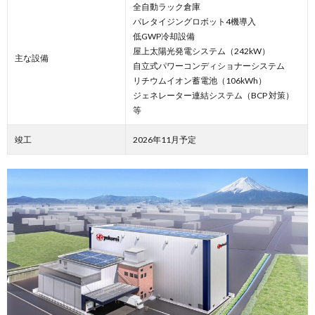
全自動ラック倉庫
パレタイジングロボット4機導入
低GWP冷却設備
屋上太陽光発電システム（242kW）
主な設備
自立式パワーコンディショナーシステム
リチウムイオン蓄電池（106kWh）
ジェネレーター連結システム（BCP 対策）
等
竣工
2026年11月予定