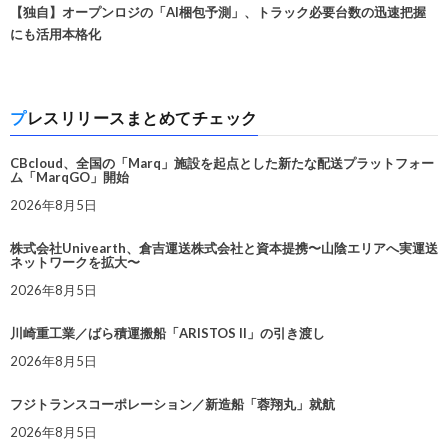
【独自】オープンロジの「AI梱包予測」、トラック必要台数の迅速把握
にも活用本格化
プレスリリースまとめてチェック
CBcloud、全国の「Marq」施設を起点とした新たな配送プラットフォー
ム「MarqGO」開始
2026年8月5日
株式会社Univearth、倉吉運送株式会社と資本提携〜山陰エリアへ実運送
ネットワークを拡大〜
2026年8月5日
川崎重工業／ばら積運搬船「ARISTOS II」の引き渡し
2026年8月5日
フジトランスコーポレーション／新造船「蓉翔丸」就航
2026年8月5日