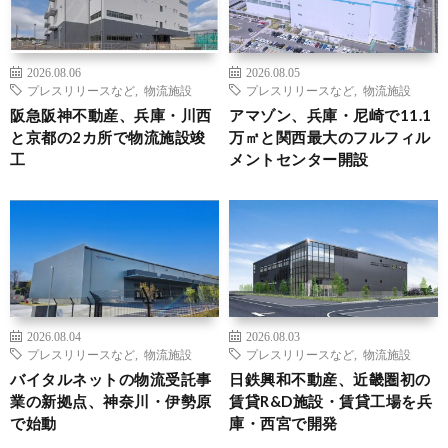
2026.08.06
2026.08.05
プレスリリースなど
,
物流施設
プレスリリースなど
,
物流施設
阪急阪神不動産、兵庫・川西
アマゾン、兵庫・尼崎で11.1
と京都の2カ所で物流施設竣
万㎡と関西最大のフルフィル
工
メントセンター開設
2026.08.04
2026.08.03
プレスリリースなど
,
物流施設
プレスリリースなど
,
物流施設
バイタルネットの物流受託事
日鉄興和不動産、近畿圏初の
業の新拠点、神奈川・伊勢原
賃貸R&D施設・賃貸工場を兵
で始動
庫・西宮で開発