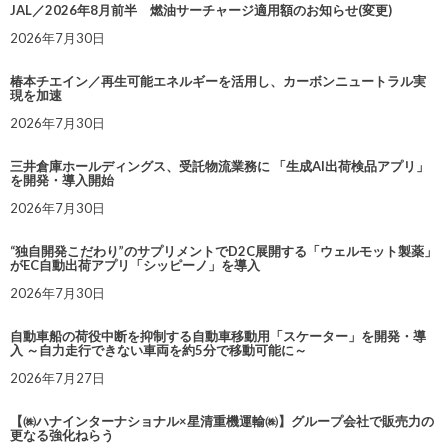
JAL／2026年8月前半 燃油サーチャージ適用額のお知らせ(変更)
2026年7月30日
椿本チエイン／再生可能エネルギーを活用し、カーボンニュートラル実
現を加速
2026年7月30日
三井倉庫ホールディングス、受託物流業務に 「生成AI出荷検品アプリ」
を開発・導入開始
2026年7月30日
“独自開発こだわり”のサプリメントでD2C展開する「ウェルモット製薬」
がEC自動出荷アプリ「シッピーノ」を導入
2026年7月30日
自動車船の荷役中断を抑制する自動車移動用「スケーター」を開発・導
入 ～自力走行できない車両を約5分で移動可能に～
2026年7月27日
【㈱ハナインターナショナル×星清重機運輸㈱】グループ会社で販売力の
更なる強化ねらう