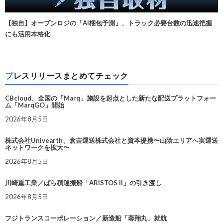
【独自】オープンロジの「AI梱包予測」、トラック必要台数の迅速把握
にも活用本格化
プレスリリースまとめてチェック
CBcloud、全国の「Marq」施設を起点とした新たな配送プラットフォー
ム「MarqGO」開始
2026年8月5日
株式会社Univearth、倉吉運送株式会社と資本提携〜山陰エリアへ実運送
ネットワークを拡大〜
2026年8月5日
川崎重工業／ばら積運搬船「ARISTOS II」の引き渡し
2026年8月5日
フジトランスコーポレーション／新造船「蓉翔丸」就航