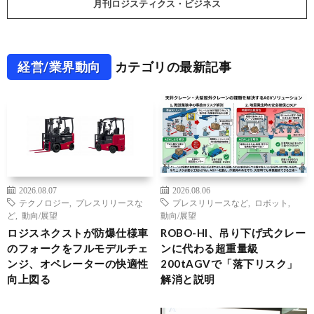
月刊ロジスティクス・ビジネス
経営/業界動向
カテゴリの最新記事
2026.08.07
2026.08.06
テクノロジー
,
プレスリリースな
プレスリリースなど
,
ロボット
,
ど
,
動向/展望
動向/展望
ロジスネクストが防爆仕様車
ROBO-HI、吊り下げ式クレー
のフォークをフルモデルチェ
ンに代わる超重量級
ンジ、オペレーターの快適性
200tAGVで「落下リスク」
向上図る
解消と説明