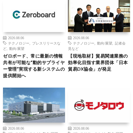
2026.08.06
2026.08.06
テクノロジー
,
プレスリリースな
テクノロジー
,
動向/展望
,
記者会
ど
,
動向/展望
見など
ゼロボード、常に最新の情報
【現地取材】貿易関連業務の
共有が可能な“動的サプライヤ
効率化目指す業界団体「日本
ー管理”実現する新システムの
貿易DX協会」が発足
提供開始へ
2026.08.06
2026.08.06