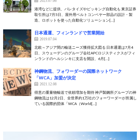
2023.07.06
港湾などに提供、パレタイズやピッキング自動化も 東京証券
取引所は7月5日、屋外用ベルトコンベヤー部品の設計・製
造、ロボットを使った自動化ソリューション[…]
日本通運、フィンランドで営業開始
2019.07.04
北欧～アジア間の輸送ニーズ獲得拡大図る 日本通運は7月4
日、スウェーデンのグループ会社APCロジスティクスがフィ
ンランドのヘルシンキに支店を開設、6月[…]
神鋼物流、フォワーダーの国際ネットワーク
「WCA」加盟が決定
2021.12.08
得意の重量物輸送で依頼増加を期待 神戸製鋼所グループの神
鋼物流は12月2日、全世界約1万社のフォーワーダーが所属し
ている国際的団体「WCA（World[…]