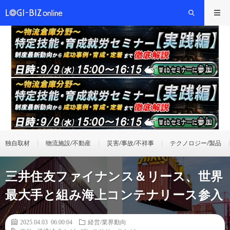
独自取材
物流施設/不動産
災害/事故/不祥事
テクノロジー/製品
三井住友ファイナンス＆リース、世界
最大手と組み海上コンテナリース参入
2025.04.03 06:00:04
経営/業界動向