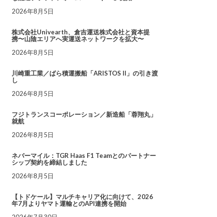
2026年8月5日
株式会社Univearth、倉吉運送株式会社と資本提
携〜山陰エリアへ実運送ネットワークを拡大〜
2026年8月5日
川崎重工業／ばら積運搬船「ARISTOS II」の引き渡
し
2026年8月5日
フジトランスコーポレーション／新造船「蓉翔丸」
就航
2026年8月5日
ネバーマイル：TGR Haas F1 Teamとのパートナー
シップ契約を締結しました
2026年8月5日
【トドケール】マルチキャリア化に向けて、2026
年7月よりヤマト運輸とのAPI連携を開始
2026年7月30日