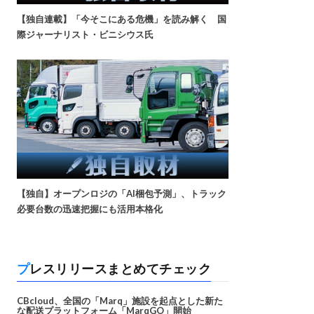
【独自連載】「今そこにある危機」を読み解く 国
際ジャーナリスト・ビニシウス氏
【独自】オープンロジの「AI梱包予測」、トラック
必要台数の迅速把握にも活用本格化
プレスリリースまとめてチェック
CBcloud、全国の「Marq」施設を起点とした新た
な配送プラットフォーム「MarqGO」開始