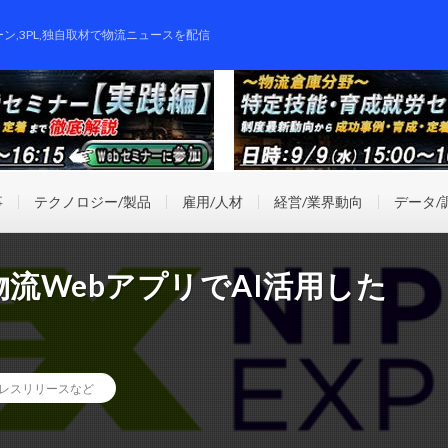
ーン,3PL,独自取材で物流ニュースを配信
事
テクノロジー/製品
雇用/人材
経営/業界動向
データ/
物流WebアプリでAI活用した
レスリリースなど