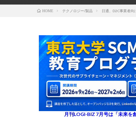
テクノロジー/製品
日通、D2C事業者向
HOME
月刊LOGI-BIZ 7月号は「未