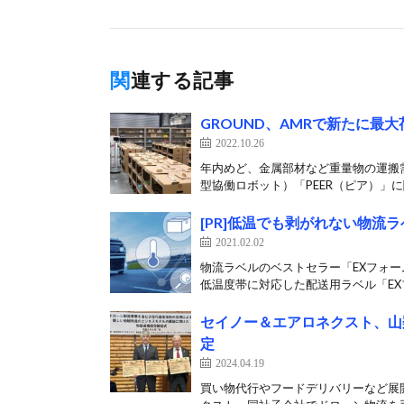
関連する記事
GROUND、AMRで新たに最大
2022.10.26
年内めど、金属部材など重量物の運搬需要
型協働ロボット）「PEER（ピア）」に関
[PR]低温でも剥がれない物流
2021.02.02
物流ラベルのベストセラー「EXフォー
低温度帯に対応した配送用ラベル「EXフ
セイノー＆エアロネクスト、山
定
2024.04.19
買い物代行やフードデリバリーなど展