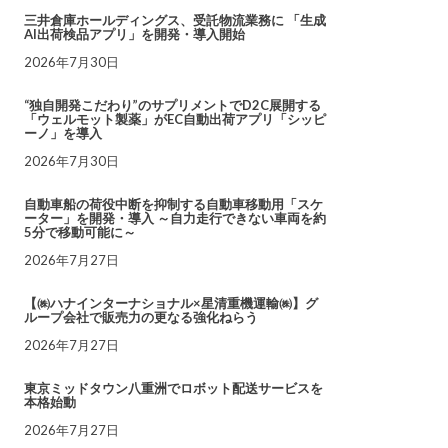
三井倉庫ホールディングス、受託物流業務に 「生成
AI出荷検品アプリ」を開発・導入開始
2026年7月30日
“独自開発こだわり”のサプリメントでD2C展開する
「ウェルモット製薬」がEC自動出荷アプリ「シッピ
ーノ」を導入
2026年7月30日
自動車船の荷役中断を抑制する自動車移動用「スケ
ーター」を開発・導入 ～自力走行できない車両を約
5分で移動可能に～
2026年7月27日
【㈱ハナインターナショナル×星清重機運輸㈱】グ
ループ会社で販売力の更なる強化ねらう
2026年7月27日
東京ミッドタウン八重洲でロボット配送サービスを
本格始動
2026年7月27日