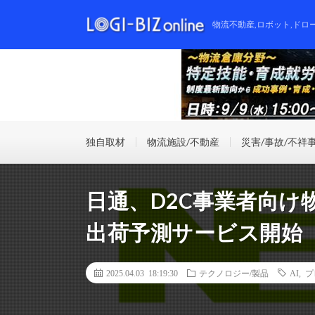
物流不動産,ロボット,ドロ
独自取材
物流施設/不動産
災害/事故/不祥
日通、D2C事業者向け
出荷予測サービス開始
2025.04.03 18:19:30
テクノロジー/製品
AI
,
プ