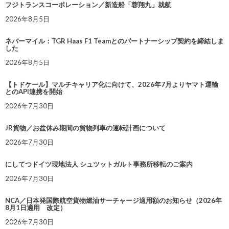
フジトランスコーポレーション／新造船「蓉翔丸」就航
2026年8月5日
ネバーマイル：TGR Haas F1 Teamとのパートナーシップ契約を締結しま
した
2026年8月5日
【トドケール】マルチキャリア化に向けて、2026年7月よりヤマト運輸
とのAPI連携を開始
2026年7月30日
JR貨物／お盆休み期間の貨物列車の運転計画について
2026年7月30日
にしてつドイツ現地法人 シュツットガルト事務所移転のご案内
2026年7月30日
NCA／日本発国際航空貨物燃油サーチャージ適用額のお知らせ（2026年
8月1日適用 改定）
2026年7月30日