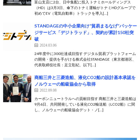
富山支店に2台、日中集配に投入 トナミホールディングス
（HD）は3月3日、傘下のトナミ運輸がトナミHDグループで
初めてEV（電気自動車）トラックを導入[…]
STANDAGEの中小企業向け“貿易まるなげ”パッケー
ジサービス「デジトラッド」、契約が累計150社突
破
2024.03.06
24年度中に300社達成目指す デジタル貿易プラットフォーム
の開発・提供を手がける株式会社STANDAGE（東京都港区、
代表取締役社長：足立彰紀、以下[…]
商船三井と三菱造船、液化CO2船の設計基本承認を
ノルウェーの船級協会から取得
2022.09.08
カーボンニュートラルへの貢献目指す 商船三井と三菱造船は
9月6日、共同開発している液化CO2輸送船（LCO2船）に関
し、ノルウェーの船級協会デット・ノ[…]