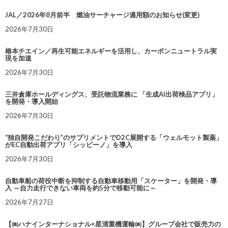
JAL／2026年8月前半 燃油サーチャージ適用額のお知らせ(変更)
2026年7月30日
椿本チエイン／再生可能エネルギーを活用し、カーボンニュートラル実
現を加速
2026年7月30日
三井倉庫ホールディングス、受託物流業務に 「生成AI出荷検品アプリ」
を開発・導入開始
2026年7月30日
“独自開発こだわり”のサプリメントでD2C展開する「ウェルモット製薬」
がEC自動出荷アプリ「シッピーノ」を導入
2026年7月30日
自動車船の荷役中断を抑制する自動車移動用「スケーター」を開発・導
入 ～自力走行できない車両を約5分で移動可能に～
2026年7月27日
【㈱ハナインターナショナル×星清重機運輸㈱】グループ会社で販売力の