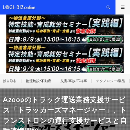
独自取材
物流施設/不動産
災害/事故/不祥事
テクノロジー/製品
Azoopのトラック運送業務支援サービ
ス「トラッカーズマネージャー」、ト
ランストロンの運行支援サービスと自