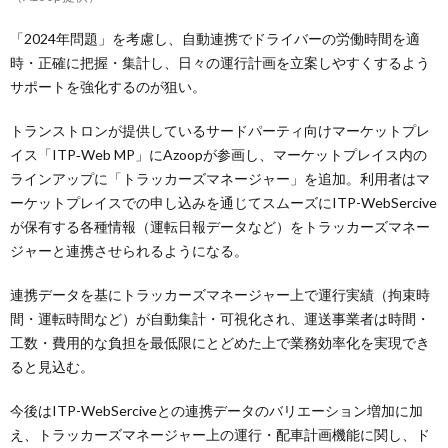
「2024年問題」を考慮し、自動連携でドライバーの労働時間を適
時・正確に把握・集計し、日々の運行計画を立案しやすくするよう
サポートを強化するのが狙い。
トランストロンが提供しているサードパーティ向けマーケットプレ
イス「ITP‐Web MP」にAzoopが参画し、マーケットプレイス内の
ラインアップに「トラッカーズマネージャー」を追加。利用者はマ
ーケットプレイスでの申し込みを通じてスムーズにITP-WebSercive
が保有する各種情報（運転日報データなど）をトラッカーズマネー
ジャーと連携させられるようになる。
連携データを基にトラッカーズマネージャー上で運行実績（拘束時
間・運転時間など）が自動集計・可視化され、運送事業者は時間・
工数・費用的な負担を最低限にとどめた上で業務効率化を実現でき
ると見込む。
今後はITP-WebSerciveとの連携データのバリエーション増加に加
え、トラッカーズマネージャー上の運行・配車計画機能に関し、ド