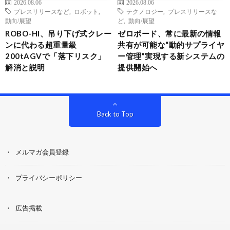
2026.08.06
2026.08.06
プレスリリースなど
,
ロボット
,
テクノロジー
,
プレスリリースな
動向/展望
ど
,
動向/展望
ROBO-HI、吊り下げ式クレー
ゼロボード、常に最新の情報
ンに代わる超重量級
共有が可能な“動的サプライヤ
200tAGVで「落下リスク」
ー管理”実現する新システムの
解消と説明
提供開始へ
Back to Top
メルマガ会員登録
プライバシーポリシー
広告掲載