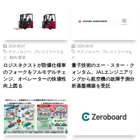
2026.08.07
2026.08.07
テクノロジー
,
プレスリリースな
テクノロジー
,
プレスリリースな
ど
,
動向/展望
ど
ロジスネクストが防爆仕様車
量子技術のエー・スター・ク
のフォークをフルモデルチェ
ォンタム、JALエンジニアリ
ンジ、オペレーターの快適性
ングから航空機の故障予測分
向上図る
析基盤構築を受託