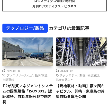
ロジスティクス管理の専門誌
月刊ロジスティクス・ビジネス
テクノロジー/製品
カテゴリの最新記事
2026.08.08
2026.08.07
プレスリリースなど
,
動向/展望
,
テクノロジー
,
動画
,
物流施設
,
自動運転
記者会見など
T2が品質マネジメントシステ
【現地取材・動画】霞ヶ関キ
ムの国際規格「ISO9001」認
ャピタル、川崎・東扇島の冷
証取得、自動運転分野で国内
凍自動倉庫を公開
初