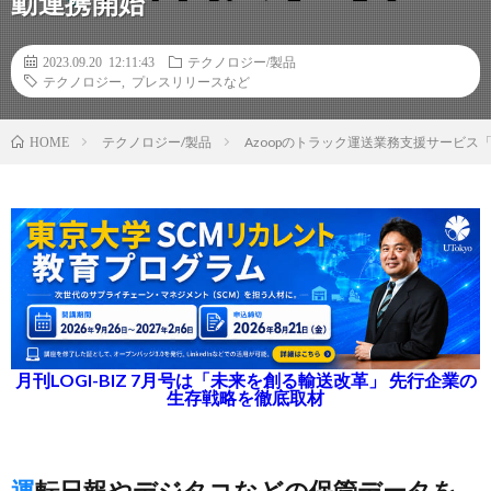
動連携開始
2023.09.20 12:11:43
テクノロジー/製品
テクノロジー
,
プレスリリースなど
テクノロジー/製品
Azoopのトラック運送業務支援サービ
HOME
月刊LOGI-BIZ 7月号は「未来を創る輸送改革」 先行企業の
生存戦略を徹底取材
運転日報やデジタコなどの保管データを