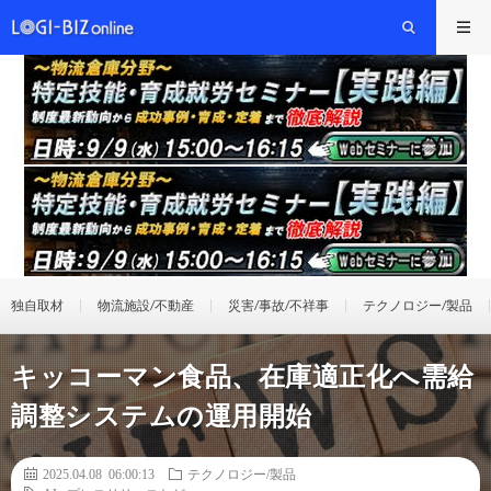
独自取材
物流施設/不動産
災害/事故/不祥事
テクノロジー/製品
キッコーマン食品、在庫適正化へ需給
調整システムの運用開始
2025.04.08 06:00:13
テクノロジー/製品