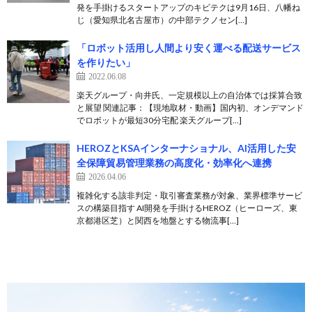
発を手掛けるスタートアップのキビテクは9月16日、八幡ね
じ（愛知県北名古屋市）の中部テクノセン[…]
「ロボット活用し人間より安く運べる配送サービス
を作りたい」
2022.06.08
楽天グループ・向井氏、一定規模以上の自治体では採算合致
と展望 関連記事：【現地取材・動画】国内初、オンデマンド
でロボットが最短30分宅配 楽天グループ[…]
HEROZとKSAインターナショナル、AI活用した安
全保障貿易管理業務の高度化・効率化へ連携
2026.04.06
複雑化する該非判定・取引審査業務が対象、業界標準サービ
スの構築目指す AI開発を手掛けるHEROZ（ヒーローズ、東
京都港区芝）と関西を地盤とする物流事[…]