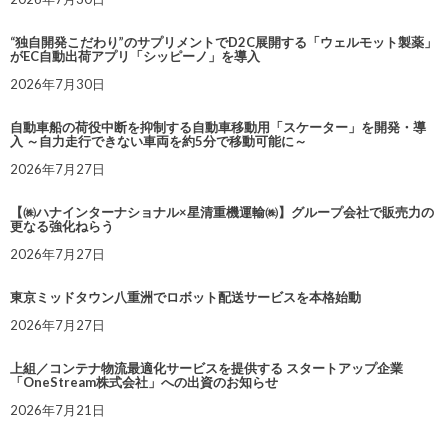
“独自開発こだわり”のサプリメントでD2C展開する「ウェルモット製薬」
がEC自動出荷アプリ「シッピーノ」を導入
2026年7月30日
自動車船の荷役中断を抑制する自動車移動用「スケーター」を開発・導
入 ～自力走行できない車両を約5分で移動可能に～
2026年7月27日
【㈱ハナインターナショナル×星清重機運輸㈱】グループ会社で販売力の
更なる強化ねらう
2026年7月27日
東京ミッドタウン八重洲でロボット配送サービスを本格始動
2026年7月27日
上組／コンテナ物流最適化サービスを提供する スタートアップ企業
「OneStream株式会社」への出資のお知らせ
2026年7月21日