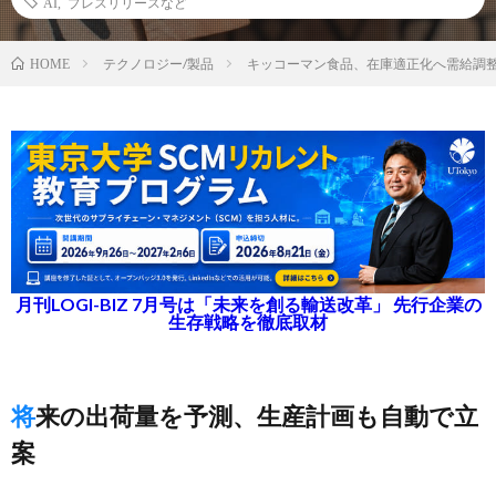
AI
,
プレスリリースなど
テクノロジー/製品
キッコーマン食品、在庫適正化へ需給調
HOME
月刊LOGI-BIZ 7月号は「未来を創る輸送改革」 先行企業の
生存戦略を徹底取材
将来の出荷量を予測、生産計画も自動で立
案