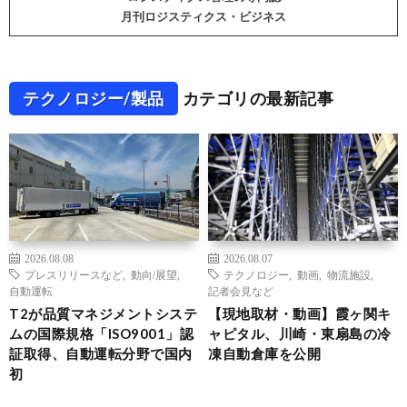
月刊ロジスティクス・ビジネス
テクノロジー/製品
カテゴリの最新記事
2026.08.08
2026.08.07
プレスリリースなど
,
動向/展望
,
テクノロジー
,
動画
,
物流施設
,
自動運転
記者会見など
T2が品質マネジメントシステ
【現地取材・動画】霞ヶ関キ
ムの国際規格「ISO9001」認
ャピタル、川崎・東扇島の冷
証取得、自動運転分野で国内
凍自動倉庫を公開
初