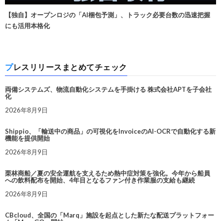
【独自】オープンロジの「AI梱包予測」、トラック必要台数の迅速把握
にも活用本格化
プレスリリースまとめてチェック
両備システムズ、物流自動化システムを手掛ける 株式会社APTを子会社
化
2026年8月9日
Shippio、「輸送中の商品」の可視化をInvoiceのAI-OCRで自動化する新
機能を提供開始
2026年8月9日
栗林商船／夏の安全運航を支えるため熱中症対策を強化。今年から船員
への飲料配布を開始、4年目となるファン付き作業服の支給も継続
2026年8月9日
CBcloud、全国の「Marq」施設を起点とした新たな配送プラットフォー