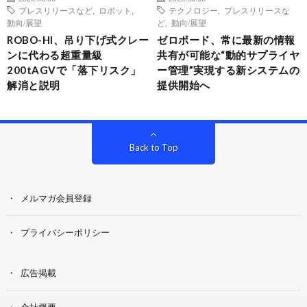
プレスリリースなど
,
ロボット
,
テクノロジー
,
プレスリリースな
動向/展望
ど
,
動向/展望
ROBO-HI、吊り下げ式クレー
ゼロボード、常に最新の情報
ンに代わる超重量級
共有が可能な“動的サプライヤ
200tAGVで「落下リスク」
ー管理”実現する新システムの
解消と説明
提供開始へ
Back to Top
メルマガ会員登録
プライバシーポリシー
広告掲載
会社概要