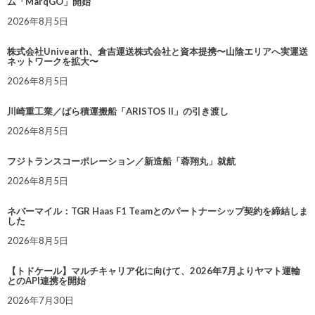
ム「MarqGO」開始
2026年8月5日
株式会社Univearth、倉吉運送株式会社と資本提携〜山陰エリアへ実運送
ネットワークを拡大〜
2026年8月5日
川崎重工業／ばら積運搬船「ARISTOS II」の引き渡し
2026年8月5日
フジトランスコーポレーション／新造船「蓉翔丸」就航
2026年8月5日
ネバーマイル：TGR Haas F1 Teamとのパートナーシップ契約を締結しま
した
2026年8月5日
【トドケール】マルチキャリア化に向けて、2026年7月よりヤマト運輸
とのAPI連携を開始
2026年7月30日