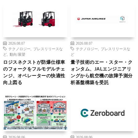
2026.08.07
2026.08.07
テクノロジー
,
プレスリリースな
テクノロジー
,
プレスリリースな
ど
,
動向/展望
ど
ロジスネクストが防爆仕様車
量子技術のエー・スター・ク
のフォークをフルモデルチェ
ォンタム、JALエンジニアリ
ンジ、オペレーターの快適性
ングから航空機の故障予測分
向上図る
析基盤構築を受託
2026.08.06
2026.08.06