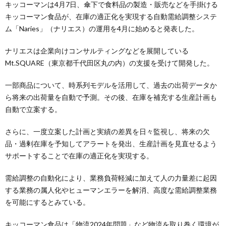
キッコーマンは4月7日、傘下で食料品の製造・販売などを手掛ける
キッコーマン食品が、在庫の適正化を実現する自動需給調整システ
ム「Naries」（ナリエス）の運用を4月に始めると発表した。
ナリエスは企業向けコンサルティングなどを展開している
Mt.SQUARE（東京都千代田区丸の内）の支援を受けて開発した。
一部商品について、時系列モデルを活用して、過去の出荷データか
ら将来の出荷量を自動で予測。その後、在庫を補充する生産計画も
自動で立案する。
さらに、一度立案した計画と実績の差異を日々監視し、将来の欠
品・過剰在庫を予知してアラートを発出、生産計画を見直せるよう
サポートすることで在庫の適正化を実現する。
需給調整の自動化により、業務負荷軽減に加えて人の力量差に起因
する業務の属人化やヒューマンエラーを解消、高度な需給調整業務
を可能にするとみている。
キッコーマン食品は「物流2024年問題」など物流を取り巻く環境が