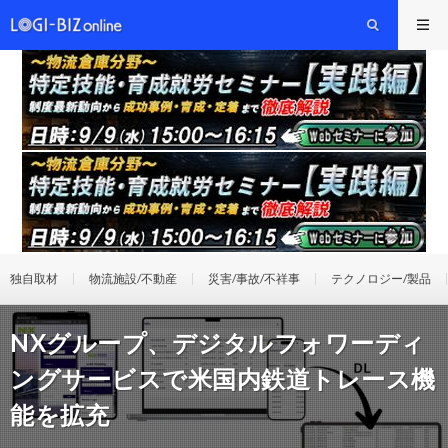
独自取材
物流施設/不動産
災害/事故/不祥事
テクノロジー/製品
NXグループ、デジタルフォワーディ
ングサービスで米国内鉄道トレース機
能を拡充