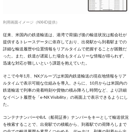
利用画面イメージ（NXHD提供）
従来、米国内の鉄道輸送は、港湾で荷揚げ後の輸送状況は船会社が
提供するトレースデータに依存しており、出発駅から到着駅までの
詳細な輸送履歴や位置情報をリアルタイムで把握することが困難だ
った。また、鉄道が遅延した場合もタイムリーな情報が得られず、
迅速な対応が難しいという課題を抱えていた。
そこで今年1月、NXグループは米国内鉄道輸送の現在地情報をリア
ルタイムで表示可能な仕組みを導入。さらに、10月からは米国内の
鉄道輸送で列車の発着時刻や貨物の積み降ろし時間など、より詳細
なイベント履歴を「e-NX Visibility」の画面上で表示できるようにし
た。
コンテナナンバーやB/L（船荷証券）ナンバーをキーとして輸送状況
を検索することで、出発駅での積載から、到着駅での荷降ろしまで
の全ての輸送履歴を素早くつかめる。データは、列車の到着から出