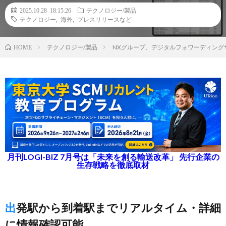
2025.10.28 18:15:26
テクノロジー/製品
テクノロジー
,
海外
,
プレスリリースなど
テクノロジー/製品
NXグループ、デジタルフォワーディング
HOME
月刊LOGI-BIZ 7月号は「未来を創る輸送改革」 先行企業の
生存戦略を徹底取材
出発駅から到着駅までリアルタイム・詳細
に情報確認可能