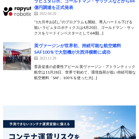
ラピュタロボ、ゴールドマン・サックスなどから64
億円調達を正式発表
2022.04.20
“1カ月半お試し”のプログラムも開始、導入ハードル下げる
狙い ラピュタロボティクスは4月20日、ゴールドマン・サッ
クスをリードインベスターとして64億[…]
英ヴァージンが世界初、持続可能な航空燃料
SAF100％で大型機が大西洋横断に成功
2023.11.29
普及促進の必要性アピール 英ヴァージン・アトランティック
航空は11月28日、世界で初めて、環境負荷が低い持続可能な
航空燃料「SAF」100％を使った大[…]