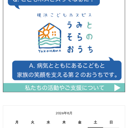
2026年8月
月
火
水
木
金
土
日