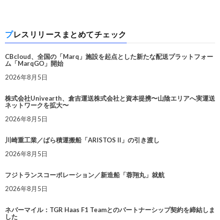
プレスリリースまとめてチェック
CBcloud、全国の「Marq」施設を起点とした新たな配送プラットフォー
ム「MarqGO」開始
2026年8月5日
株式会社Univearth、倉吉運送株式会社と資本提携〜山陰エリアへ実運送
ネットワークを拡大〜
2026年8月5日
川崎重工業／ばら積運搬船「ARISTOS II」の引き渡し
2026年8月5日
フジトランスコーポレーション／新造船「蓉翔丸」就航
2026年8月5日
ネバーマイル：TGR Haas F1 Teamとのパートナーシップ契約を締結しま
した