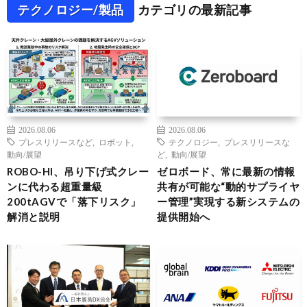
テクノロジー/製品
カテゴリの最新記事
2026.08.06
2026.08.06
プレスリリースなど
,
ロボット
,
テクノロジー
,
プレスリリースな
動向/展望
ど
,
動向/展望
ROBO-HI、吊り下げ式クレー
ゼロボード、常に最新の情報
ンに代わる超重量級
共有が可能な“動的サプライヤ
200tAGVで「落下リスク」
ー管理”実現する新システムの
解消と説明
提供開始へ