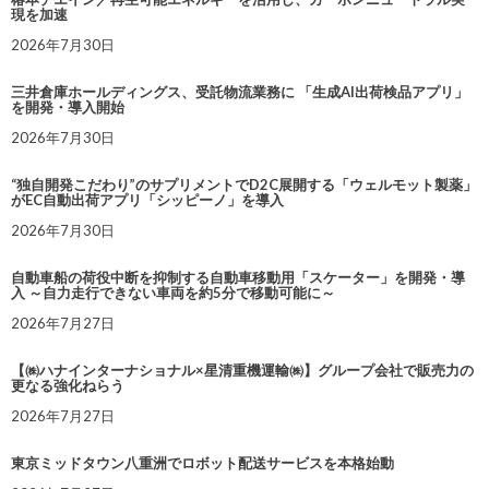
現を加速
2026年7月30日
三井倉庫ホールディングス、受託物流業務に 「生成AI出荷検品アプリ」
を開発・導入開始
2026年7月30日
“独自開発こだわり”のサプリメントでD2C展開する「ウェルモット製薬」
がEC自動出荷アプリ「シッピーノ」を導入
2026年7月30日
自動車船の荷役中断を抑制する自動車移動用「スケーター」を開発・導
入 ～自力走行できない車両を約5分で移動可能に～
2026年7月27日
【㈱ハナインターナショナル×星清重機運輸㈱】グループ会社で販売力の
更なる強化ねらう
2026年7月27日
東京ミッドタウン八重洲でロボット配送サービスを本格始動