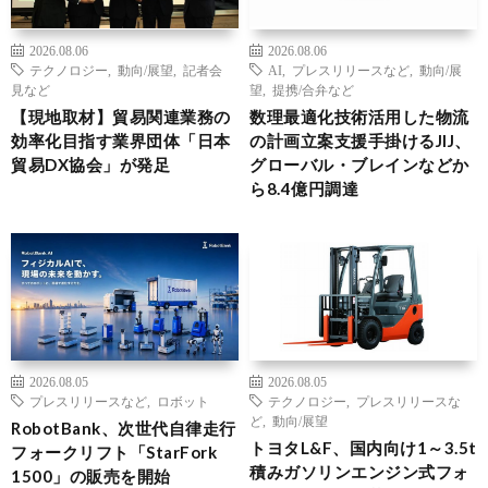
2026.08.06
2026.08.06
テクノロジー
,
動向/展望
,
記者会
AI
,
プレスリリースなど
,
動向/展
見など
望
,
提携/合弁など
【現地取材】貿易関連業務の
数理最適化技術活用した物流
効率化目指す業界団体「日本
の計画立案支援手掛けるJIJ、
貿易DX協会」が発足
グローバル・ブレインなどか
ら8.4億円調達
2026.08.05
2026.08.05
プレスリリースなど
,
ロボット
テクノロジー
,
プレスリリースな
ど
,
動向/展望
RobotBank、次世代自律走行
トヨタL&F、国内向け1～3.5t
フォークリフト「StarFork
積みガソリンエンジン式フォ
1500」の販売を開始