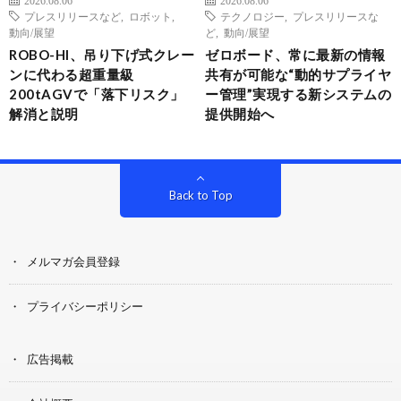
プレスリリースなど
,
ロボット
,
テクノロジー
,
プレスリリースな
動向/展望
ど
,
動向/展望
ROBO-HI、吊り下げ式クレー
ゼロボード、常に最新の情報
ンに代わる超重量級
共有が可能な“動的サプライヤ
200tAGVで「落下リスク」
ー管理”実現する新システムの
解消と説明
提供開始へ
Back to Top
メルマガ会員登録
プライバシーポリシー
広告掲載