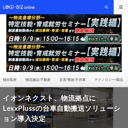
独自取材
物流施設/不動産
災害/事故/不祥事
テクノロジー/製品
イオンネクスト、物流拠点に
LexxPlussの台車自動搬送ソリューシ
ョン導入決定