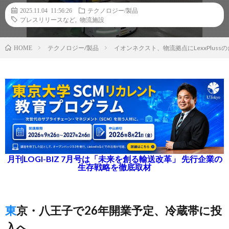
2025.11.04 11:56:26
テクノロジー/製品
プレスリリースなど
,
物流施設
テクノロジー/製品
イオンネクスト、物流拠点にLexxPlus
HOME
月刊LOGI-BIZ 7月号は「未来を創る輸送改革」 先行企業の
生存戦略を徹底取材
東京・八王子で26年開業予定、冷蔵帯に投
入へ