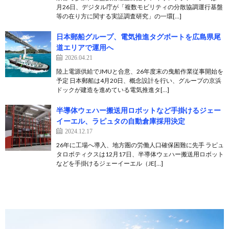
月26日、デジタル庁が「複数モビリティの分散協調運行基盤
等の在り方に関する実証調査研究」の一環[…]
日本郵船グループ、電気推進タグボートを広島県尾
道エリアで運用へ
2026.04.21
陸上電源供給でJMUと合意、26年度末の曳船作業従事開始を
予定 日本郵船は4月20日、概念設計を行い、グループの京浜
ドックが建造を進めている電気推進タ[…]
半導体ウェハー搬送用ロボットなど手掛けるジェー
イーエル、ラピュタの自動倉庫採用決定
2024.12.17
26年に工場へ導入、地方圏の労働人口確保困難に先手 ラピュ
タロボティクスは12月17日、半導体ウェハー搬送用ロボット
などを手掛けるジェーイーエル（JE[…]