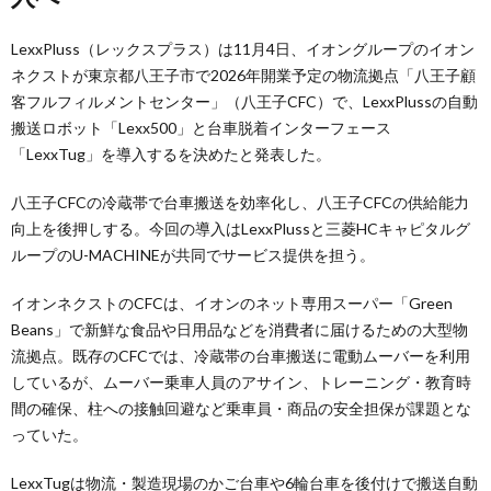
LexxPluss（レックスプラス）は11月4日、イオングループのイオン
ネクストが東京都八王子市で2026年開業予定の物流拠点「八王子顧
客フルフィルメントセンター」（八王子CFC）で、LexxPlussの自動
搬送ロボット「Lexx500」と台車脱着インターフェース
「LexxTug」を導入するを決めたと発表した。
八王子CFCの冷蔵帯で台車搬送を効率化し、八王子CFCの供給能力
向上を後押しする。今回の導入はLexxPlussと三菱HCキャピタルグ
ループのU-MACHINEが共同でサービス提供を担う。
イオンネクストのCFCは、イオンのネット専用スーパー「Green
Beans」で新鮮な食品や日用品などを消費者に届けるための大型物
流拠点。既存のCFCでは、冷蔵帯の台車搬送に電動ムーバーを利用
しているが、ムーバー乗車人員のアサイン、トレーニング・教育時
間の確保、柱への接触回避など乗車員・商品の安全担保が課題とな
っていた。
LexxTugは物流・製造現場のかご台車や6輪台車を後付けで搬送自動