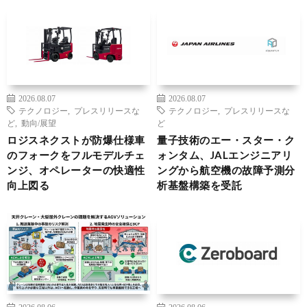
2026.08.07
2026.08.07
テクノロジー
,
プレスリリースな
テクノロジー
,
プレスリリースな
ど
,
動向/展望
ど
ロジスネクストが防爆仕様車
量子技術のエー・スター・ク
のフォークをフルモデルチェ
ォンタム、JALエンジニアリ
ンジ、オペレーターの快適性
ングから航空機の故障予測分
向上図る
析基盤構築を受託
2026.08.06
2026.08.06