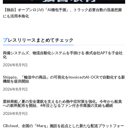
【独自】オープンロジの「AI梱包予測」、トラック必要台数の迅速把握
にも活用本格化
プレスリリースまとめてチェック
両備システムズ、物流自動化システムを手掛ける 株式会社APTを子会社
化
2026年8月9日
Shippio、「輸送中の商品」の可視化をInvoiceのAI-OCRで自動化する新
機能を提供開始
2026年8月9日
栗林商船／夏の安全運航を支えるため熱中症対策を強化。今年から船員
への飲料配布を開始、4年目となるファン付き作業服の支給も継続
2026年8月9日
CBcloud、全国の「Marq」施設を起点とした新たな配送プラットフォー