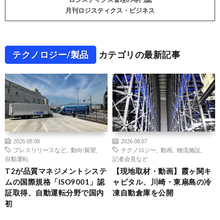
月刊ロジスティクス・ビジネス
テクノロジー/製品
カテゴリの最新記事
2026.08.08
2026.08.07
プレスリリースなど
,
動向/展望
,
テクノロジー
,
動画
,
物流施設
,
自動運転
記者会見など
T2が品質マネジメントシステ
【現地取材・動画】霞ヶ関キ
ムの国際規格「ISO9001」認
ャピタル、川崎・東扇島の冷
証取得、自動運転分野で国内
凍自動倉庫を公開
初