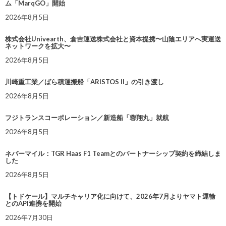
ム「MarqGO」開始
2026年8月5日
株式会社Univearth、倉吉運送株式会社と資本提携〜山陰エリアへ実運送
ネットワークを拡大〜
2026年8月5日
川崎重工業／ばら積運搬船「ARISTOS II」の引き渡し
2026年8月5日
フジトランスコーポレーション／新造船「蓉翔丸」就航
2026年8月5日
ネバーマイル：TGR Haas F1 Teamとのパートナーシップ契約を締結しま
した
2026年8月5日
【トドケール】マルチキャリア化に向けて、2026年7月よりヤマト運輸
とのAPI連携を開始
2026年7月30日