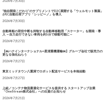
2026年7月30日
“独自開発こだわり”のサプリメントでD2C展開する「ウェルモット製薬」
がEC自動出荷アプリ「シッピーノ」を導入
2026年7月30日
自動車船の荷役中断を抑制する自動車移動用「スケーター」を開発・導
入 ～自力走行できない車両を約5分で移動可能に～
2026年7月27日
【㈱ハナインターナショナル×星清重機運輸㈱】グループ会社で販売力の
更なる強化ねらう
2026年7月27日
東京ミッドタウン八重洲でロボット配送サービスを本格始動
2026年7月27日
上組／コンテナ物流最適化サービスを提供する スタートアップ企業
「OneStream株式会社」への出資のお知らせ
2026年7月21日