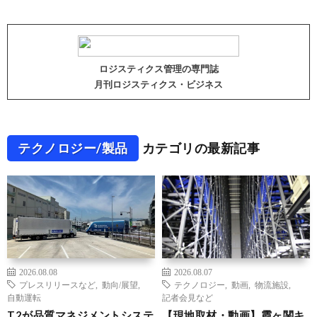
ロジスティクス管理の専門誌
月刊ロジスティクス・ビジネス
テクノロジー/製品
カテゴリの最新記事
2026.08.08
2026.08.07
プレスリリースなど
,
動向/展望
,
テクノロジー
,
動画
,
物流施設
,
自動運転
記者会見など
T2が品質マネジメントシステ
【現地取材・動画】霞ヶ関キ