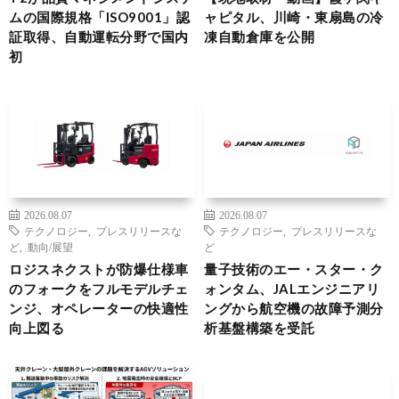
ムの国際規格「ISO9001」認
ャピタル、川崎・東扇島の冷
証取得、自動運転分野で国内
凍自動倉庫を公開
初
2026.08.07
2026.08.07
テクノロジー
,
プレスリリースな
テクノロジー
,
プレスリリースな
ど
,
動向/展望
ど
ロジスネクストが防爆仕様車
量子技術のエー・スター・ク
のフォークをフルモデルチェ
ォンタム、JALエンジニアリ
ンジ、オペレーターの快適性
ングから航空機の故障予測分
向上図る
析基盤構築を受託