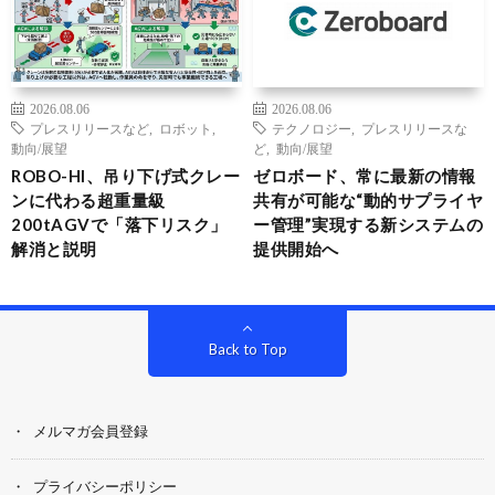
2026.08.06
2026.08.06
プレスリリースなど
,
ロボット
,
テクノロジー
,
プレスリリースな
動向/展望
ど
,
動向/展望
ROBO-HI、吊り下げ式クレー
ゼロボード、常に最新の情報
ンに代わる超重量級
共有が可能な“動的サプライヤ
200tAGVで「落下リスク」
ー管理”実現する新システムの
解消と説明
提供開始へ
Back to Top
メルマガ会員登録
プライバシーポリシー