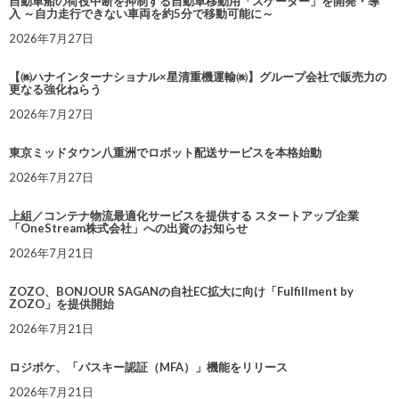
自動車船の荷役中断を抑制する自動車移動用「スケーター」を開発・導
入 ～自力走行できない車両を約5分で移動可能に～
2026年7月27日
【㈱ハナインターナショナル×星清重機運輸㈱】グループ会社で販売力の
更なる強化ねらう
2026年7月27日
東京ミッドタウン八重洲でロボット配送サービスを本格始動
2026年7月27日
上組／コンテナ物流最適化サービスを提供する スタートアップ企業
「OneStream株式会社」への出資のお知らせ
2026年7月21日
ZOZO、BONJOUR SAGANの自社EC拡大に向け「Fulfillment by
ZOZO」を提供開始
2026年7月21日
ロジポケ、「パスキー認証（MFA）」機能をリリース
2026年7月21日