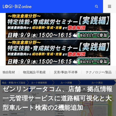
独自取材
物流施設/不動産
災害/事故/不祥事
テクノロジー/製品
ゼンリンデータコム、店舗・拠点情報
一元管理サービスに道路幅可視化と大
型車ルート検索の2機能追加