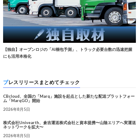
【独自】オープンロジの「AI梱包予測」、トラック必要台数の迅速把握
にも活用本格化
プレスリリースまとめてチェック
CBcloud、全国の「Marq」施設を起点とした新たな配送プラットフォー
ム「MarqGO」開始
2026年8月5日
株式会社Univearth、倉吉運送株式会社と資本提携〜山陰エリアへ実運送
ネットワークを拡大〜
2026年8月5日