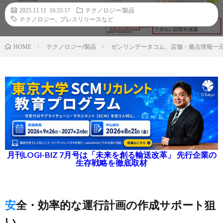
2025.11.11 16:33:17
テクノロジー/製品
テクノロジー
,
プレスリリースなど
テクノロジー/製品
ゼンリンデータコム、店舗・拠点情報一
HOME
月刊LOGI-BIZ 7月号は「未来を創る輸送改革」 先行企業の
生存戦略を徹底取材
安全・効率的な運行計画の作成サポート狙
い