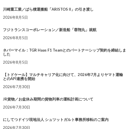
川崎重工業／ばら積運搬船「ARISTOS II」の引き渡し
2026年8月5日
フジトランスコーポレーション／新造船「蓉翔丸」就航
2026年8月5日
ネバーマイル：TGR Haas F1 Teamとのパートナーシップ契約を締結しま
した
2026年8月5日
【トドケール】マルチキャリア化に向けて、2026年7月よりヤマト運輸
とのAPI連携を開始
2026年7月30日
JR貨物／お盆休み期間の貨物列車の運転計画について
2026年7月30日
にしてつドイツ現地法人 シュツットガルト事務所移転のご案内
2026年7月30日