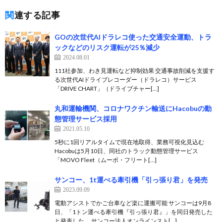
関連する記事
GOの次世代AIドラレコ使った交通安全運動、トラ
ックなどのリスク運転が25％減少
2024.08.01
111社参加、わき見運転など抑制効果 交通事故削減を支援す
る次世代AIドライブレコーダー（ドラレコ）サービス
「DRIVE CHART」（ドライブチャー[…]
丸和運輸機関、コロナワクチン輸送にHacobuの動
態管理サービス採用
2021.05.10
5秒に1回リアルタイムで現在地取得、業務可視化見込む
Hacobuは5月10日、同社のトラック動態管理サービス
「MOVO Fleet（ムーボ・フリート[…]
サンコー、1t運べる牽引機「引っ張り君」を発売
2023.09.09
電動アシストでかご台車など楽に運搬可能 サンコーは9月8
日、「1トン運べる牽引機『引っ張り君』」を同日発売した
と発表した。 サンコー法人オンラインスト[…]