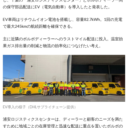
の保守部品配送にEV（電気自動車）を導入したと発表した。
EV車両はリチウムイオン電池を搭載し、容量82.7kWh。1回の充電
で最大245kmの航続距離を確保できる。
主に近隣のボルボディーラーへのラストマイル配送に投入。温室効
果ガス排出量の削減と物流の効率化につなげたい考え。
EV導入の様子（DHLサプライチェーン提供）
浦安ロジスティクスセンターは、ディーラーと顧客のニーズを満た
すために地域ごとの在庫管理と迅速な配送に重点を置いたボルボの