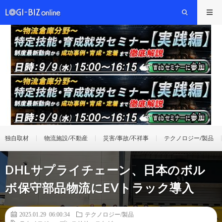
独自取材
物流施設/不動産
災害/事故/不祥事
テクノロジー/製品
DHLサプライチェーン、日本のボル
ボ保守部品物流にEVトラック導入
2025.01.29 06:00:34
テクノロジー/製品