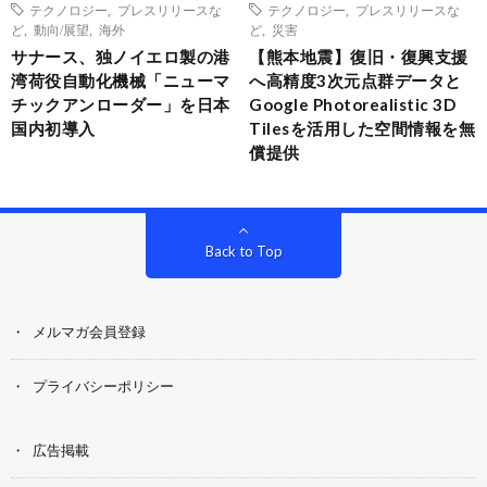
テクノロジー
,
プレスリリースな
テクノロジー
,
プレスリリースな
ど
,
動向/展望
,
海外
ど
,
災害
サナース、独ノイエロ製の港
【熊本地震】復旧・復興支援
湾荷役自動化機械「ニューマ
へ高精度3次元点群データと
チックアンローダー」を日本
Google Photorealistic 3D
国内初導入
Tilesを活用した空間情報を無
償提供
Back to Top
メルマガ会員登録
プライバシーポリシー
広告掲載