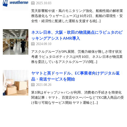
2025.10.03
荒天影響船や波・風のモニタリング強化、船舶性能の解析業
務迅速化も ウェザーニューズは10月2日、船舶の環境性・安
全性・経済性に配慮した運航を支援する統[…]
ネスレ日本、大阪・吹田の物流拠点にラピュタのピ
ッキングアシストAMR導入
2024.09.10
アスクルグループが3PL展開、労働力確保が難しさ増す状況
考慮 ラピュタロボティクスは9月10日、ネスレ日本が物流業
務を委託しているアスクルグループの関[…]
ヤマトと英ドゥードル、EC事業者向けデジタル返
品・発送サービスを開始
2021.08.26
第1弾はギャップジャパンが利用、消費者の手続きを簡便化
関連記事：ヤマト、百貨店やスーパーなどでEC購入商品の受
け取り可能なサービス開始 ヤマト運輸と[…]