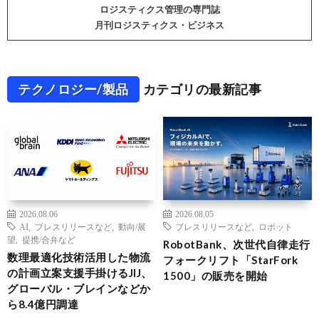
ロジスティクス管理の専門誌
月刊ロジスティクス・ビジネス
テクノロジー/製品
カテゴリの最新記事
2026.08.06
2026.08.05
AI
,
プレスリリースなど
,
動向/展
プレスリリースなど
,
ロボット
望
,
提携/合弁など
RobotBank、次世代自律走行
数理最適化技術活用した物流
フォークリフト「StarFork
の計画立案支援手掛けるJIJ、
1500」の販売を開始
グローバル・ブレインなどか
ら8.4億円調達