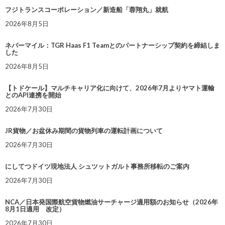
フジトランスコーポレーション／新造船「蓉翔丸」就航
2026年8月5日
ネバーマイル：TGR Haas F1 Teamとのパートナーシップ契約を締結しま
した
2026年8月5日
【トドケール】マルチキャリア化に向けて、2026年7月よりヤマト運輸
とのAPI連携を開始
2026年7月30日
JR貨物／お盆休み期間の貨物列車の運転計画について
2026年7月30日
にしてつドイツ現地法人 シュツットガルト事務所移転のご案内
2026年7月30日
NCA／日本発国際航空貨物燃油サーチャージ適用額のお知らせ（2026年
8月1日適用 改定）
2026年7月30日