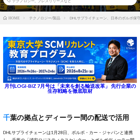
テクノロジー
,
プレスリリースなど
テクノロジー/製品
DHLサプライチェーン、日本のボルボ保
HOME
月刊LOGI-BIZ 7月号は「未来を創る輸送改革」 先行企業の
生存戦略を徹底取材
千葉の拠点とディーラー間の配送で活用
DHLサプライチェーンは1月28日、ボルボ・カー・ジャパンと連携
し、千葉の「浦安ロジスティクスセンター」とボルボディーラー間