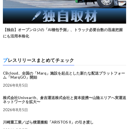
【独自】オープンロジの「AI梱包予測」、トラック必要台数の迅速把握
にも活用本格化
プレスリリースまとめてチェック
CBcloud、全国の「Marq」施設を起点とした新たな配送プラットフォー
ム「MarqGO」開始
2026年8月5日
株式会社Univearth、倉吉運送株式会社と資本提携〜山陰エリアへ実運送
ネットワークを拡大〜
2026年8月5日
川崎重工業／ばら積運搬船「ARISTOS II」の引き渡し