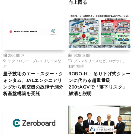
向上図る
2026.08.07
2026.08.06
テクノロジー
,
プレスリリースな
プレスリリースなど
,
ロボット
,
ど
動向/展望
量子技術のエー・スター・ク
ROBO-HI、吊り下げ式クレー
ォンタム、JALエンジニアリ
ンに代わる超重量級
ングから航空機の故障予測分
200tAGVで「落下リスク」
析基盤構築を受託
解消と説明