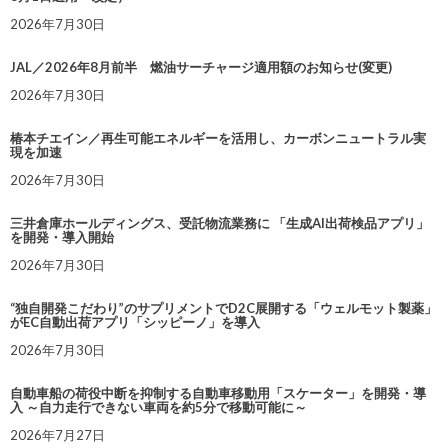
2026年7月30日
JAL／2026年8月前半 燃油サーチャージ適用額のお知らせ(変更)
2026年7月30日
椿本チエイン／再生可能エネルギーを活用し、カーボンニュートラル実
現を加速
2026年7月30日
三井倉庫ホールディングス、受託物流業務に 「生成AI出荷検品アプリ」
を開発・導入開始
2026年7月30日
“独自開発こだわり”のサプリメントでD2C展開する「ウェルモット製薬」
がEC自動出荷アプリ「シッピーノ」を導入
2026年7月30日
自動車船の荷役中断を抑制する自動車移動用「スケーター」を開発・導
入 ～自力走行できない車両を約5分で移動可能に～
2026年7月27日