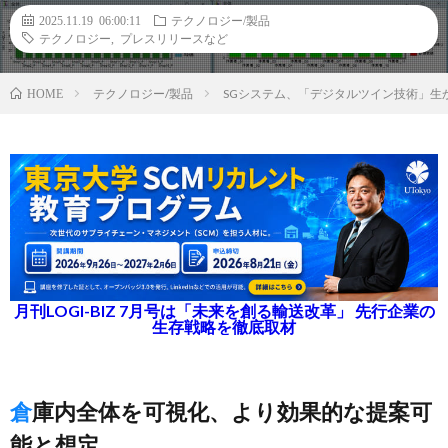
2025.11.19 06:00:11
テクノロジー/製品
テクノロジー
,
プレスリリースなど
テクノロジー/製品
SGシステム、「デジタルツイン技術」生
HOME
月刊LOGI-BIZ 7月号は「未来を創る輸送改革」 先行企業の
生存戦略を徹底取材
倉庫内全体を可視化、より効果的な提案可
能と想定