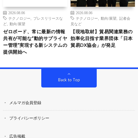
2026.08.06
2026.08.06
テクノロジー
,
プレスリリースな
テクノロジー
,
動向/展望
,
記者会
ど
,
動向/展望
見など
ゼロボード、常に最新の情報
【現地取材】貿易関連業務の
共有が可能な“動的サプライヤ
効率化目指す業界団体「日本
ー管理”実現する新システムの
貿易DX協会」が発足
提供開始へ
Back to Top
メルマガ会員登録
プライバシーポリシー
広告掲載