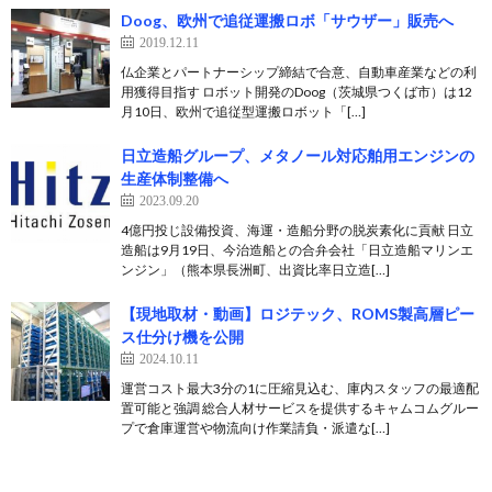
Doog、欧州で追従運搬ロボ「サウザー」販売へ
2019.12.11
仏企業とパートナーシップ締結で合意、自動車産業などの利
用獲得目指す ロボット開発のDoog（茨城県つくば市）は12
月10日、欧州で追従型運搬ロボット「[…]
日立造船グループ、メタノール対応舶用エンジンの
生産体制整備へ
2023.09.20
4億円投じ設備投資、海運・造船分野の脱炭素化に貢献 日立
造船は9月19日、今治造船との合弁会社「日立造船マリンエ
ンジン」（熊本県長洲町、出資比率日立造[…]
【現地取材・動画】ロジテック、ROMS製高層ピー
ス仕分け機を公開
2024.10.11
運営コスト最大3分の1に圧縮見込む、庫内スタッフの最適配
置可能と強調 総合人材サービスを提供するキャムコムグルー
プで倉庫運営や物流向け作業請負・派遣な[…]