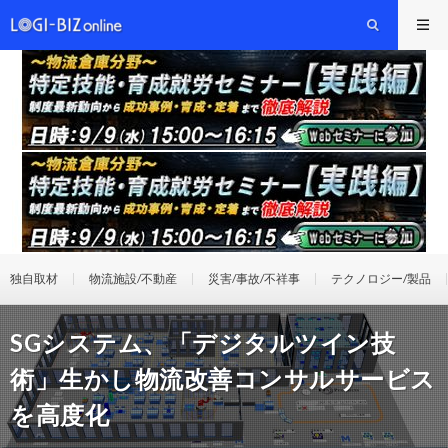
独自取材
物流施設/不動産
災害/事故/不祥事
テクノロジー/製品
SGシステム、「デジタルツイン技
術」生かし物流改善コンサルサービス
を高度化