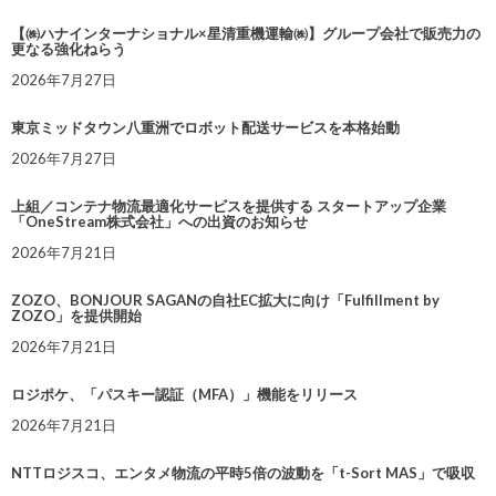
【㈱ハナインターナショナル×星清重機運輸㈱】グループ会社で販売力の
更なる強化ねらう
2026年7月27日
東京ミッドタウン八重洲でロボット配送サービスを本格始動
2026年7月27日
上組／コンテナ物流最適化サービスを提供する スタートアップ企業
「OneStream株式会社」への出資のお知らせ
2026年7月21日
ZOZO、BONJOUR SAGANの自社EC拡大に向け「Fulfillment by
ZOZO」を提供開始
2026年7月21日
ロジポケ、「パスキー認証（MFA）」機能をリリース
2026年7月21日
NTTロジスコ、エンタメ物流の平時5倍の波動を「t-Sort MAS」で吸収