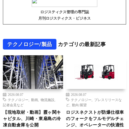
ロジスティクス管理の専門誌
月刊ロジスティクス・ビジネス
テクノロジー/製品
カテゴリの最新記事
2026.08.07
2026.08.07
テクノロジー
,
動画
,
物流施設
,
テクノロジー
,
プレスリリースな
記者会見など
ど
,
動向/展望
【現地取材・動画】霞ヶ関キ
ロジスネクストが防爆仕様車
ャピタル、川崎・東扇島の冷
のフォークをフルモデルチェ
凍自動倉庫を公開
ンジ、オペレーターの快適性