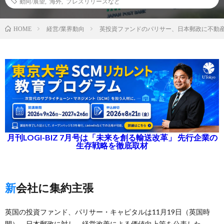
動向/展望
,
海外
,
プレスリリースなど
経営/業界動向
英投資ファンドのパリサー、日本郵政に不動
HOME
月刊LOGI-BIZ 7月号は「未来を創る輸送改革」 先行企業の
生存戦略を徹底取材
新会社に集約主張
英国の投資ファンド、パリサー・キャピタルは11月19日（英国時
間）、日本郵政に対し、経営改善による価値向上策を公表した。