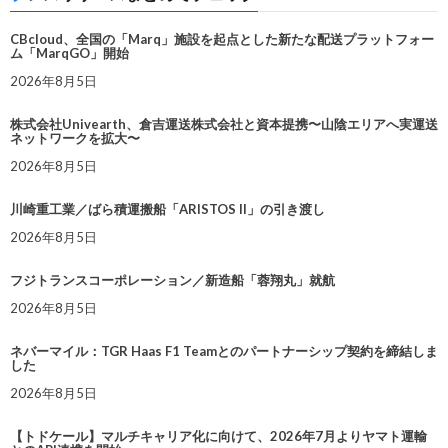
CBcloud、全国の「Marq」施設を起点とした新たな配送プラットフォー
ム「MarqGO」開始
2026年8月5日
株式会社Univearth、倉吉運送株式会社と資本提携〜山陰エリアへ実運送
ネットワークを拡大〜
2026年8月5日
川崎重工業／ばら積運搬船「ARISTOS II」の引き渡し
2026年8月5日
フジトランスコーポレーション／新造船「蓉翔丸」就航
2026年8月5日
ネバーマイル：TGR Haas F1 Teamとのパートナーシップ契約を締結しま
した
2026年8月5日
【トドケール】マルチキャリア化に向けて、2026年7月よりヤマト運輸