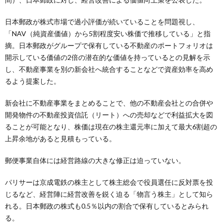
日本郵政が株式市場で過小評価が続いていることを問題視し、
「NAV（純資産価値）から5割程度安い株価で推移している」と指
摘。日本郵政がグループで保有している不動産のポートフォリオは
開示している価値の2倍の潜在的な価値を持っているとの見解を示
し、不動産事業を別の新会社へ統合することなどで資産効率を高め
るよう提案した。
新会社に不動産事業をまとめることで、他の不動産会社との合併や
開発物件の不動産投資信託（リート）への売却などで利益拡大を図
ることが可能となり、株価は現在の株主還元率に加えて最大6割超の
上昇余地があると見積もっている。
郵便事業自体には経営路線の大きな修正は迫っていない。
パリサーは京成電鉄の株主として株主総会で役員選任に反対票を投
じるなど、経営陣に経営改善を鋭く迫る「物言う株主」として知ら
れる。日本郵政の株式も0.5％以内の割合で保有しているとみられ
る。