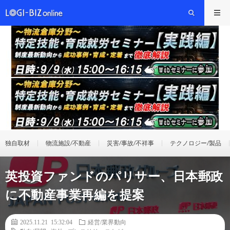
独自取材
物流施設/不動産
災害/事故/不祥事
テクノロジー/製品
英投資ファンドのパリサー、日本郵政
に不動産事業再編を提案
2025.11.21 15:32:04
経営/業界動向