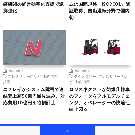
療機関の経営効率化支援で連
ムの国際規格「ISO9001」認
携強化
証取得、自動運転分野で国内
初
2026.08.08
2026.08.07
プレスリリースなど
,
動向/展望
,
テクノロジー
,
プレスリリースな
災害
ど
,
動向/展望
ニチレイがシステム障害で連
ロジスネクストが防爆仕様車
結売上高50億円減見込み、対
のフォークをフルモデルチェ
応費用10億円を特損計上
ンジ、オペレーターの快適性
向上図る