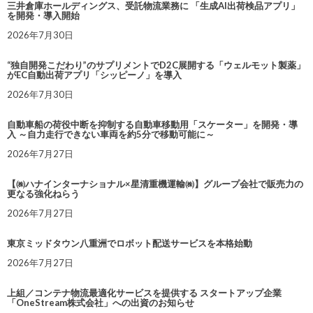
三井倉庫ホールディングス、受託物流業務に 「生成AI出荷検品アプリ」
を開発・導入開始
2026年7月30日
“独自開発こだわり”のサプリメントでD2C展開する「ウェルモット製薬」
がEC自動出荷アプリ「シッピーノ」を導入
2026年7月30日
自動車船の荷役中断を抑制する自動車移動用「スケーター」を開発・導
入 ～自力走行できない車両を約5分で移動可能に～
2026年7月27日
【㈱ハナインターナショナル×星清重機運輸㈱】グループ会社で販売力の
更なる強化ねらう
2026年7月27日
東京ミッドタウン八重洲でロボット配送サービスを本格始動
2026年7月27日
上組／コンテナ物流最適化サービスを提供する スタートアップ企業
「OneStream株式会社」への出資のお知らせ