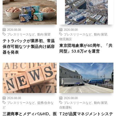
2026.08.08
2026.08.08
プレスリリースなど
,
動向/展望
プレスリリースなど
,
動向/展望
,
物流施設
テトラパックが業界初、常温
東京団地倉庫が60周年、「共
保存可能なツナ製品向け紙容
同型」53.8万㎡を運営
器を発表
2026.08.08
2026.08.08
プレスリリースなど
,
提携/合弁な
プレスリリースなど
,
動向/展望
,
ど
自動運転
三菱商事とメディパルHD、医
T2が品質マネジメントシステ