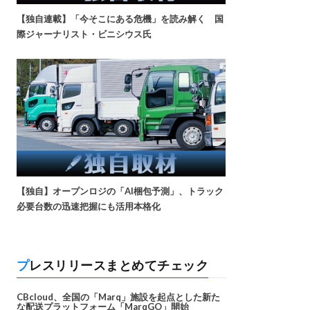
【独自連載】「今そこにある危機」を読み解く 国
際ジャーナリスト・ビニシウス氏
【独自】オープンロジの「AI梱包予測」、トラック
必要台数の迅速把握にも活用本格化
プレスリリースまとめてチェック
CBcloud、全国の「Marq」施設を起点とした新た
な配送プラットフォーム「MarqGO」開始