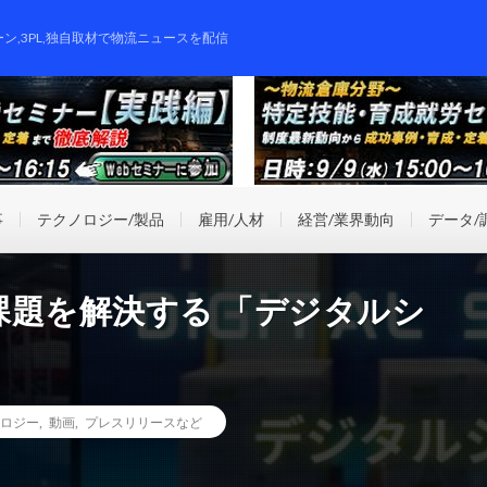
ーン,3PL,独自取材で物流ニュースを配信
事
テクノロジー/製品
雇用/人材
経営/業界動向
データ/
課題を解決する 「デジタルシ
ロジー
,
動画
,
プレスリリースなど