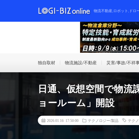
物流不動産,ロボット,ドロ
独自取材
物流施設/不動産
災害/事故/不祥
日通、仮想空間で物流
ョールーム」開設
2026.01.16 17:50:00
テクノロジー/製品
テクノ