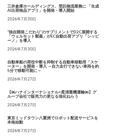
三井倉庫ホールディングス、受託物流業務に 「生成
AI出荷検品アプリ」を開発・導入開始
2026年7月30日
“独自開発こだわり”のサプリメントでD2C展開する
「ウェルモット製薬」がEC自動出荷アプリ「シッピ
ーノ」を導入
2026年7月30日
自動車船の荷役中断を抑制する自動車移動用「スケ
ーター」を開発・導入 ～自力走行できない車両を約
5分で移動可能に～
2026年7月27日
【㈱ハナインターナショナル×星清重機運輸㈱】グ
ループ会社で販売力の更なる強化ねらう
2026年7月27日
東京ミッドタウン八重洲でロボット配送サービスを
本格始動
2026年7月27日