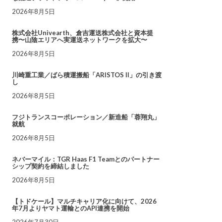
2026年8月5日
株式会社Univearth、倉吉運送株式会社と資本提
携〜山陰エリアへ実運送ネットワークを拡大〜
2026年8月5日
川崎重工業／ばら積運搬船「ARISTOS II」の引き渡
し
2026年8月5日
フジトランスコーポレーション／新造船「蓉翔丸」
就航
2026年8月5日
ネバーマイル：TGR Haas F1 Teamとのパートナー
シップ契約を締結しました
2026年8月5日
【トドケール】マルチキャリア化に向けて、2026
年7月よりヤマト運輸とのAPI連携を開始
2026年7月30日