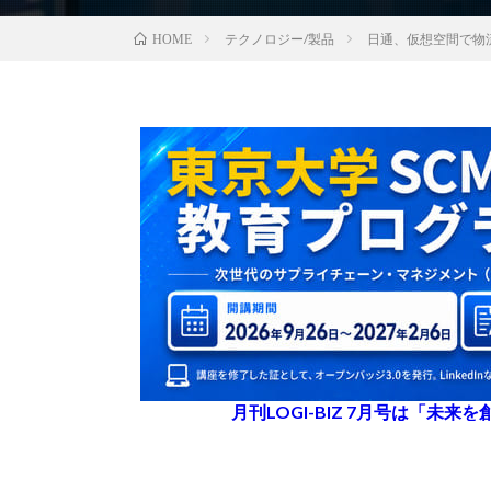
テクノロジー/製品
日通、仮想空間で物
HOME
月刊LOGI-BIZ 7月号は「未