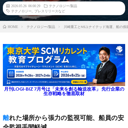
2026.05.26 06:00:29
テクノロジー/製品
テクノロジー
,
プレスリリースなど
テクノロジー/製品
川崎重工とNSユナイテッド海運、船の係
HOME
月刊LOGI-BIZ 7月号は「未来を創る輸送改革」 先行企業の
生存戦略を徹底取材
離れた場所から張力の監視可能、船員の安
全監視手間軽減