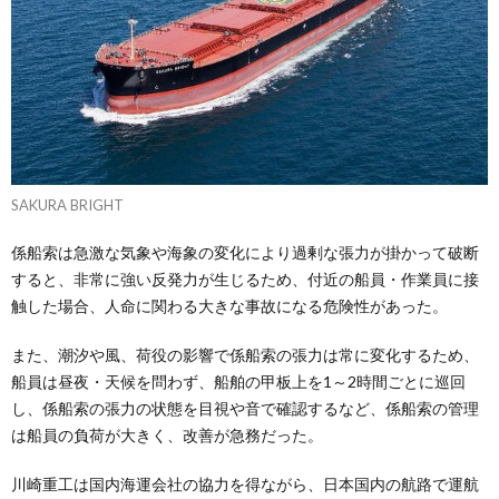
SAKURA BRIGHT
係船索は急激な気象や海象の変化により過剰な張力が掛かって破断
すると、非常に強い反発力が生じるため、付近の船員・作業員に接
触した場合、人命に関わる大きな事故になる危険性があった。
また、潮汐や風、荷役の影響で係船索の張力は常に変化するため、
船員は昼夜・天候を問わず、船舶の甲板上を1～2時間ごとに巡回
し、係船索の張力の状態を目視や音で確認するなど、係船索の管理
は船員の負荷が大きく、改善が急務だった。
川崎重工は国内海運会社の協力を得ながら、日本国内の航路で運航