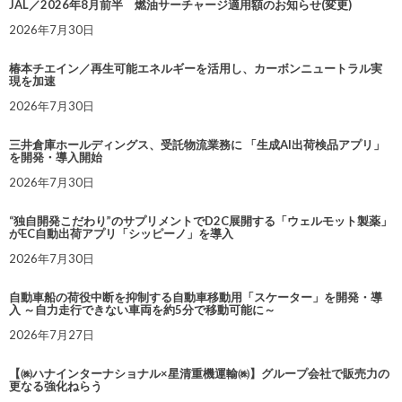
JAL／2026年8月前半 燃油サーチャージ適用額のお知らせ(変更)
2026年7月30日
椿本チエイン／再生可能エネルギーを活用し、カーボンニュートラル実
現を加速
2026年7月30日
三井倉庫ホールディングス、受託物流業務に 「生成AI出荷検品アプリ」
を開発・導入開始
2026年7月30日
“独自開発こだわり”のサプリメントでD2C展開する「ウェルモット製薬」
がEC自動出荷アプリ「シッピーノ」を導入
2026年7月30日
自動車船の荷役中断を抑制する自動車移動用「スケーター」を開発・導
入 ～自力走行できない車両を約5分で移動可能に～
2026年7月27日
【㈱ハナインターナショナル×星清重機運輸㈱】グループ会社で販売力の
更なる強化ねらう