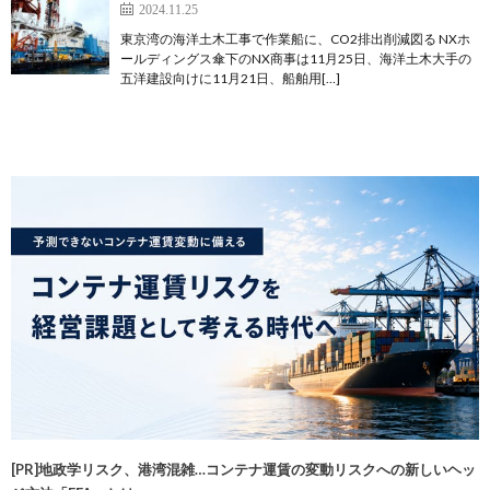
2024.11.25
東京湾の海洋土木工事で作業船に、CO2排出削減図る NXホ
ールディングス傘下のNX商事は11月25日、海洋土木大手の
五洋建設向けに11月21日、船舶用[…]
[PR]地政学リスク、港湾混雑…コンテナ運賃の変動リスクへの新しいヘッ