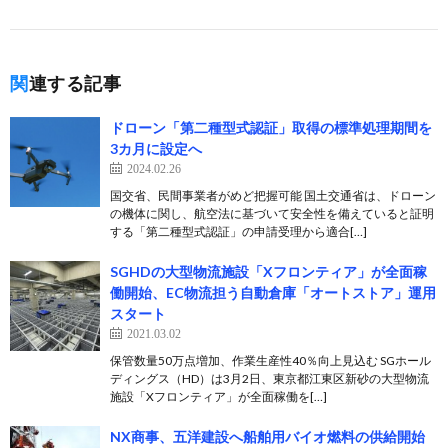
関連する記事
ドローン「第二種型式認証」取得の標準処理期間を
3カ月に設定へ
2024.02.26
国交省、民間事業者がめど把握可能 国土交通省は、ドローン
の機体に関し、航空法に基づいて安全性を備えていると証明
する「第二種型式認証」の申請受理から適合[…]
SGHDの大型物流施設「Xフロンティア」が全面稼
働開始、EC物流担う自動倉庫「オートストア」運用
スタート
2021.03.02
保管数量50万点増加、作業生産性40％向上見込む SGホール
ディングス（HD）は3月2日、東京都江東区新砂の大型物流
施設「Xフロンティア」が全面稼働を[…]
NX商事、五洋建設へ船舶用バイオ燃料の供給開始