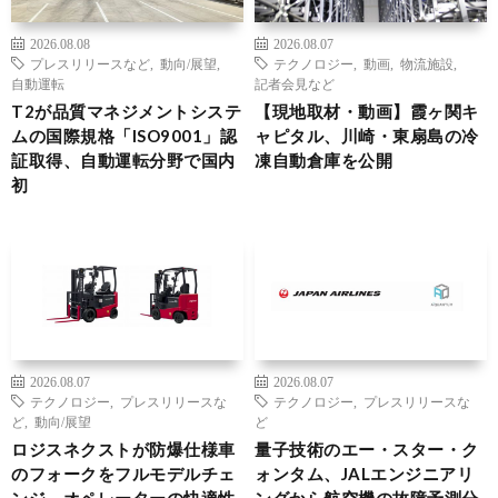
2026.08.08
2026.08.07
プレスリリースなど
,
動向/展望
,
テクノロジー
,
動画
,
物流施設
,
自動運転
記者会見など
T2が品質マネジメントシステ
【現地取材・動画】霞ヶ関キ
ムの国際規格「ISO9001」認
ャピタル、川崎・東扇島の冷
証取得、自動運転分野で国内
凍自動倉庫を公開
初
2026.08.07
2026.08.07
テクノロジー
,
プレスリリースな
テクノロジー
,
プレスリリースな
ど
,
動向/展望
ど
ロジスネクストが防爆仕様車
量子技術のエー・スター・ク
のフォークをフルモデルチェ
ォンタム、JALエンジニアリ