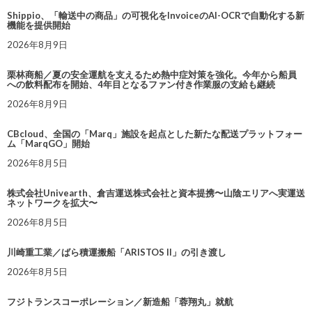
Shippio、「輸送中の商品」の可視化をInvoiceのAI-OCRで自動化する新
機能を提供開始
2026年8月9日
栗林商船／夏の安全運航を支えるため熱中症対策を強化。今年から船員
への飲料配布を開始、4年目となるファン付き作業服の支給も継続
2026年8月9日
CBcloud、全国の「Marq」施設を起点とした新たな配送プラットフォー
ム「MarqGO」開始
2026年8月5日
株式会社Univearth、倉吉運送株式会社と資本提携〜山陰エリアへ実運送
ネットワークを拡大〜
2026年8月5日
川崎重工業／ばら積運搬船「ARISTOS II」の引き渡し
2026年8月5日
フジトランスコーポレーション／新造船「蓉翔丸」就航