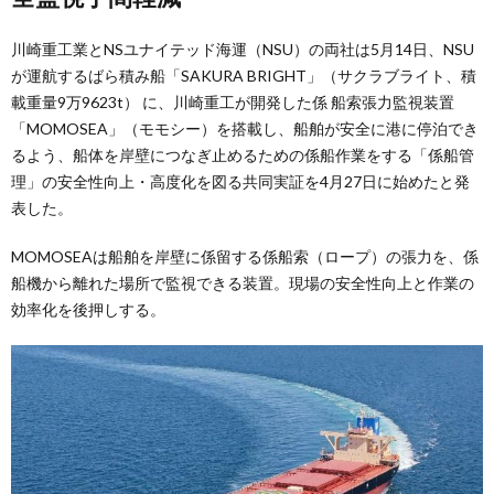
川崎重工業とNSユナイテッド海運（NSU）の両社は5月14日、NSU
が運航するばら積み船「SAKURA BRIGHT」（サクラブライト、積
載重量9万9623t） に、川崎重工が開発した係 船索張力監視装置
「MOMOSEA」（モモシー）を搭載し、船舶が安全に港に停泊でき
るよう、船体を岸壁につなぎ止めるための係船作業をする「係船管
理」の安全性向上・高度化を図る共同実証を4月27日に始めたと発
表した。
MOMOSEAは船舶を岸壁に係留する係船索（ロープ）の張力を、係
船機から離れた場所で監視できる装置。現場の安全性向上と作業の
効率化を後押しする。