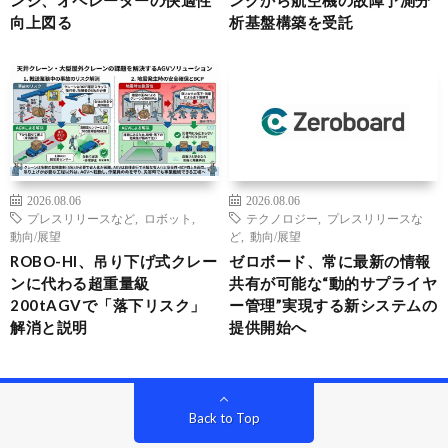
ンジ、オペレーターの快適性
ングから航空機の故障予測分
向上図る
析基盤構築を受託
2026.08.06
2026.08.06
プレスリリースなど
,
ロボット
,
テクノロジー
,
プレスリリースな
動向/展望
ど
,
動向/展望
ROBO-HI、吊り下げ式クレー
ゼロボード、常に最新の情報
ンに代わる超重量級
共有が可能な“動的サプライヤ
200tAGVで「落下リスク」
ー管理”実現する新システムの
解消と説明
提供開始へ
Back to Top