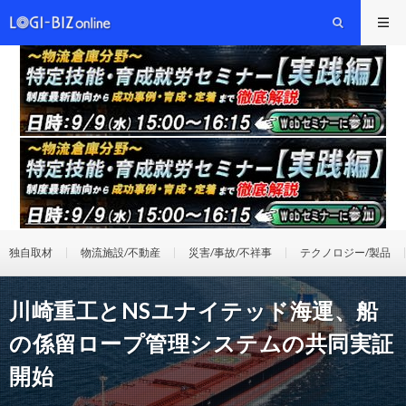
独自取材
物流施設/不動産
災害/事故/不祥事
テクノロジー/製品
川崎重工とNSユナイテッド海運、船
の係留ロープ管理システムの共同実証
開始