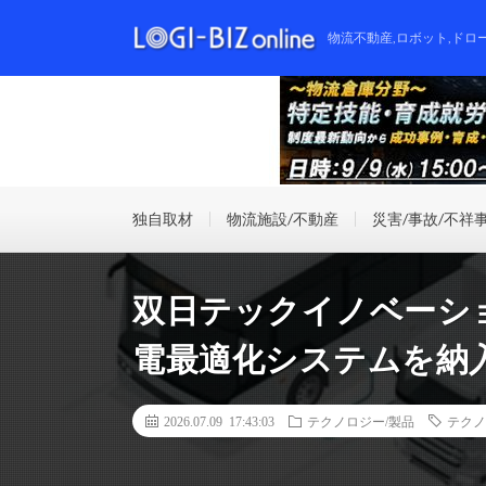
物流不動産,ロボット,ドロ
独自取材
物流施設/不動産
災害/事故/不祥
双日テックイノベーション、
電最適化システムを納
2026.07.09 17:43:03
テクノロジー/製品
テクノ