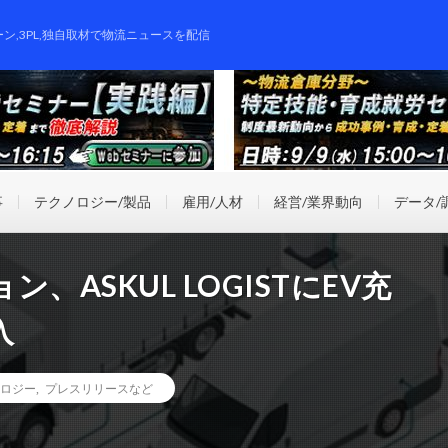
ーン,3PL,独自取材で物流ニュースを配信
事
テクノロジー/製品
雇用/人材
経営/業界動向
データ/
ASKUL LOGISTにEV充
入
ロジー
,
プレスリリースなど