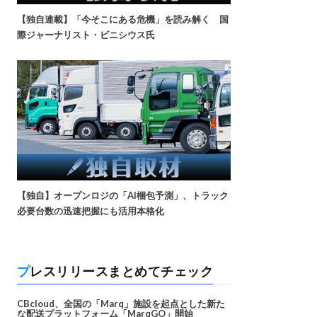
【独自連載】「今そこにある危機」を読み解く 国
際ジャーナリスト・ビニシウス氏
【独自】オープンロジの「AI梱包予測」、トラック
必要台数の迅速把握にも活用本格化
プレスリリースまとめてチェック
CBcloud、全国の「Marq」施設を起点とした新た
な配送プラットフォーム「MarqGO」開始