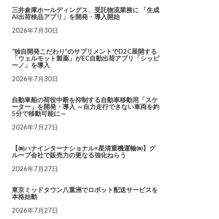
三井倉庫ホールディングス、受託物流業務に 「生成
AI出荷検品アプリ」を開発・導入開始
2026年7月30日
“独自開発こだわり”のサプリメントでD2C展開する
「ウェルモット製薬」がEC自動出荷アプリ「シッピ
ーノ」を導入
2026年7月30日
自動車船の荷役中断を抑制する自動車移動用「スケ
ーター」を開発・導入 ～自力走行できない車両を約
5分で移動可能に～
2026年7月27日
【㈱ハナインターナショナル×星清重機運輸㈱】グ
ループ会社で販売力の更なる強化ねらう
2026年7月27日
東京ミッドタウン八重洲でロボット配送サービスを
本格始動
2026年7月27日