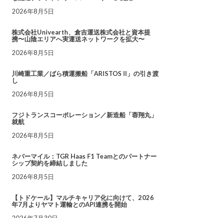
2026年8月5日
株式会社Univearth、倉吉運送株式会社と資本提
携〜山陰エリアへ実運送ネットワークを拡大〜
2026年8月5日
川崎重工業／ばら積運搬船「ARISTOS II」の引き渡
し
2026年8月5日
フジトランスコーポレーション／新造船「蓉翔丸」
就航
2026年8月5日
ネバーマイル：TGR Haas F1 Teamとのパートナー
シップ契約を締結しました
2026年8月5日
【トドケール】マルチキャリア化に向けて、2026
年7月よりヤマト運輸とのAPI連携を開始
2026年7月30日