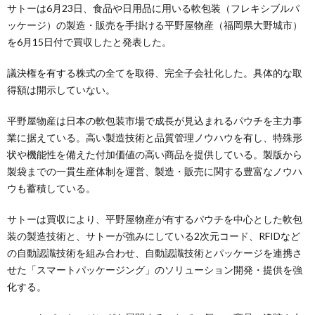
サトーは6月23日、食品や日用品に用いる軟包装（フレキシブルパ
ッケージ）の製造・販売を手掛ける平野屋物産（福岡県大野城市）
を6月15日付で買収したと発表した。
議決権を有する株式の全てを取得、完全子会社化した。具体的な取
得額は開示していない。
平野屋物産は日本の軟包装市場で成長が見込まれるパウチを主力事
業に据えている。高い製造技術と品質管理ノウハウを有し、特殊形
状や機能性を備えた付加価値の高い商品を提供している。製版から
製袋までの一貫生産体制を運営、製造・販売に関する豊富なノウハ
ウも蓄積している。
サトーは買収により、平野屋物産が有するパウチを中心とした軟包
装の製造技術と、サトーが強みにしている2次元コード、RFIDなど
の自動認識技術を組み合わせ、自動認識技術とパッケージを連携さ
せた「スマートパッケージング」のソリューション開発・提供を強
化する。