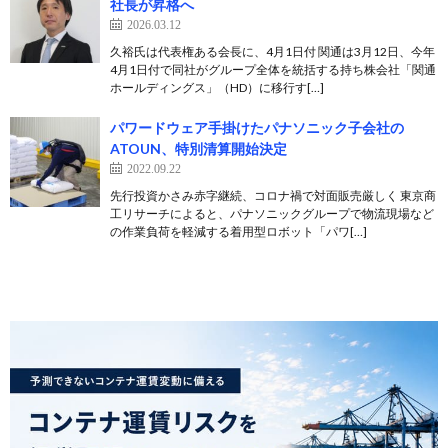
社長が昇格へ
2026.03.12
久裕氏は代表権ある会長に、4月1日付 関通は3月12日、今年
4月1日付で同社がグループ全体を統括する持ち株会社「関通
ホールディングス」（HD）に移行す[…]
パワードウェア手掛けたパナソニック子会社の
ATOUN、特別清算開始決定
2022.09.22
先行投資かさみ赤字継続、コロナ禍で対面販売厳しく 東京商
工リサーチによると、パナソニックグループで物流現場など
の作業負荷を軽減する着用型ロボット「パワ[…]