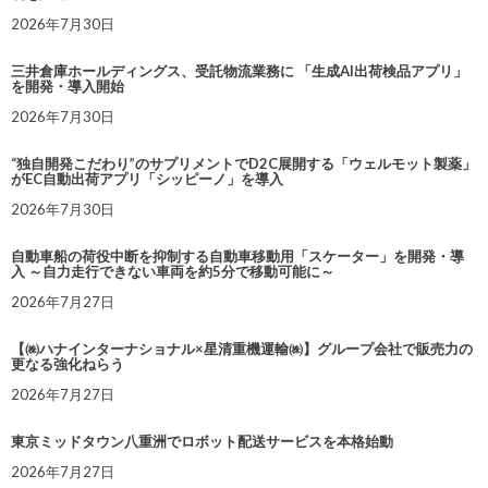
2026年7月30日
三井倉庫ホールディングス、受託物流業務に 「生成AI出荷検品アプリ」
を開発・導入開始
2026年7月30日
“独自開発こだわり”のサプリメントでD2C展開する「ウェルモット製薬」
がEC自動出荷アプリ「シッピーノ」を導入
2026年7月30日
自動車船の荷役中断を抑制する自動車移動用「スケーター」を開発・導
入 ～自力走行できない車両を約5分で移動可能に～
2026年7月27日
【㈱ハナインターナショナル×星清重機運輸㈱】グループ会社で販売力の
更なる強化ねらう
2026年7月27日
東京ミッドタウン八重洲でロボット配送サービスを本格始動
2026年7月27日