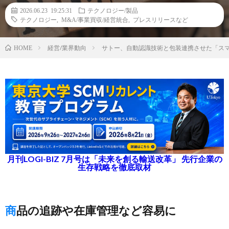
2026.06.23 19:25:31
テクノロジー/製品
テクノロジー
,
M&A/事業買収/経営統合
,
プレスリリースなど
経営/業界動向
サトー、自動認識技術と包装連携させた「ス
HOME
月刊LOGI-BIZ 7月号は「未来を創る輸送改革」 先行企業の
生存戦略を徹底取材
商品の追跡や在庫管理など容易に