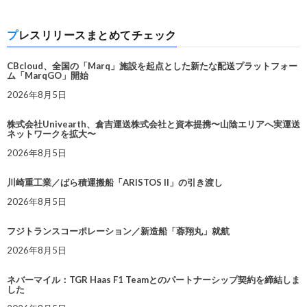
プレスリリースまとめてチェック
CBcloud、全国の「Marq」施設を起点とした新たな配送プラットフォー
ム「MarqGO」開始
2026年8月5日
株式会社Univearth、倉吉運送株式会社と資本提携〜山陰エリアへ実運送
ネットワークを拡大〜
2026年8月5日
川崎重工業／ばら積運搬船「ARISTOS II」の引き渡し
2026年8月5日
フジトランスコーポレーション／新造船「蓉翔丸」就航
2026年8月5日
ネバーマイル：TGR Haas F1 Teamとのパートナーシップ契約を締結しま
した