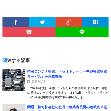
関連する記事
晴海コンテナ輸送、「セミトレーラー中継幹線輸送
サービス」を本格稼働
2023.06.05
「2024年問題」考慮、1人当たりの労働時間は法令順守可能
に 晴海コンテナ輸送（横浜市）は6月2日、トラックドライバ
ーの長時間労働規制強化に伴い物流現[…]
関通、持ち株会社の社長に創業者長男の達城利卓副