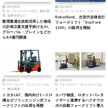
2026.08.06
2026.08.05
AI
,
プレスリリースなど
,
動向/展
プレスリリースなど
,
ロボット
望
,
提携/合弁など
RobotBank、次世代自律走行
数理最適化技術活用した物流
フォークリフト「StarFork
の計画立案支援手掛けるJIJ、
1500」の販売を開始
グローバル・ブレインなどか
ら8.4億円調達
2026.08.05
2026.08.05
テクノロジー
,
プレスリリースな
テクノロジー
,
プレスリリースな
ど
,
動向/展望
ど
トヨタL&F、国内向け1～3.5t
エバラ物流、ロボットパレタ
積みガソリンエンジン式フォ
イザーと連携するハクオウロ
ークリフトの出荷を再開
ボの自動フォークリフト導入