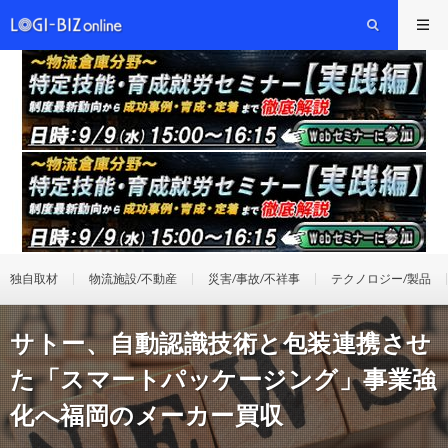
独自取材
物流施設/不動産
災害/事故/不祥事
テクノロジー/製品
サトー、自動認識技術と包装連携させ
た「スマートパッケージング」事業強
化へ福岡のメーカー買収