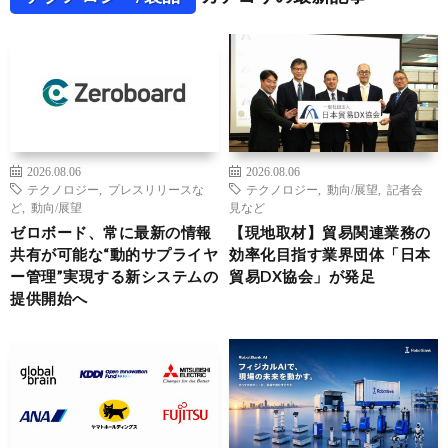
2026.08.06
2026.08.06
テクノロジー
,
プレスリリースな
テクノロジー
,
動向/展望
,
記者会
ど
,
動向/展望
見など
ゼロボード、常に最新の情報
【現地取材】貿易関連業務の
共有が可能な“動的サプライヤ
効率化目指す業界団体「日本
ー管理”実現する新システムの
貿易DX協会」が発足
提供開始へ