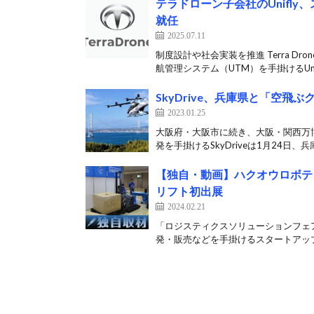
テラドローン子会社のUnifl
就任
2025.07.11
制度設計や社会実装を推進 Terra D
航管理システム（UTM）を手掛けるUn[
SkyDrive、兵庫県と「空飛
2023.01.25
大阪府・大阪市に続き、大阪・関西万
発を手掛けるSkyDriveは1月24日、兵
【独自・動画】ハクオウロボテ
リフト初出展
2024.02.21
「ロジスティクスソリューションフェ
発・販売などを手掛けるスタートアップ