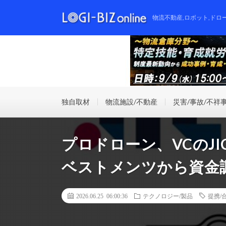
物流不動産,ロボット,ドロ
独自取材
物流施設/不動産
災害/事故/不祥
プロドローン、VCのJ
ベストメンツから資金
2026.06.25 06:00:36
テクノロジー/製品
提携/