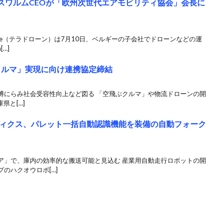
y、スワルムCEOが「欧州次世代エアモビリティ協会」会長に
rone（テラドローン）は7月10日、ベルギーの子会社でドローンなどの運
…]
ぶクルマ」実現に向け連携協定締結
博にらみ社会受容性向上など図る 「空飛ぶクルマ」や物流ドローンの開
庫県と[…]
ィクス、パレット一括自動認識機能を装備の自動フォーク
ア」で、庫内の効率的な搬送可能と見込む 産業用自動走行ロボットの開
のハクオウロボ[…]