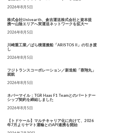
2026年8月5日
株式会社Univearth、倉吉運送株式会社と資本提
携〜山陰エリアへ実運送ネットワークを拡大〜
2026年8月5日
川崎重工業／ばら積運搬船「ARISTOS II」の引き渡
し
2026年8月5日
フジトランスコーポレーション／新造船「蓉翔丸」
就航
2026年8月5日
ネバーマイル：TGR Haas F1 Teamとのパートナー
シップ契約を締結しました
2026年8月5日
【トドケール】マルチキャリア化に向けて、2026
年7月よりヤマト運輸とのAPI連携を開始
2026年7月30日