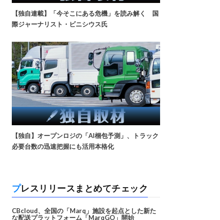
【独自連載】「今そこにある危機」を読み解く 国
際ジャーナリスト・ビニシウス氏
【独自】オープンロジの「AI梱包予測」、トラック
必要台数の迅速把握にも活用本格化
プレスリリースまとめてチェック
CBcloud、全国の「Marq」施設を起点とした新た
な配送プラットフォーム「MarqGO」開始