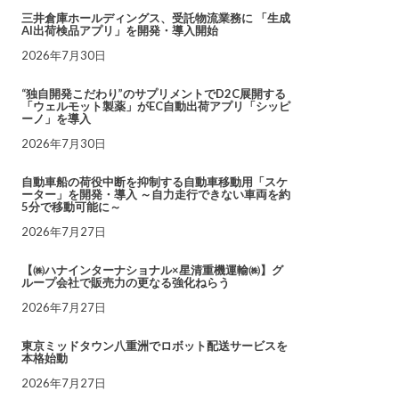
三井倉庫ホールディングス、受託物流業務に 「生成
AI出荷検品アプリ」を開発・導入開始
2026年7月30日
“独自開発こだわり”のサプリメントでD2C展開する
「ウェルモット製薬」がEC自動出荷アプリ「シッピ
ーノ」を導入
2026年7月30日
自動車船の荷役中断を抑制する自動車移動用「スケ
ーター」を開発・導入 ～自力走行できない車両を約
5分で移動可能に～
2026年7月27日
【㈱ハナインターナショナル×星清重機運輸㈱】グ
ループ会社で販売力の更なる強化ねらう
2026年7月27日
東京ミッドタウン八重洲でロボット配送サービスを
本格始動
2026年7月27日