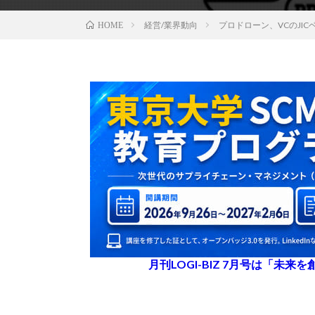
経営/業界動向
プロドローン、VCのJI
HOME
月刊LOGI-BIZ 7月号は「未