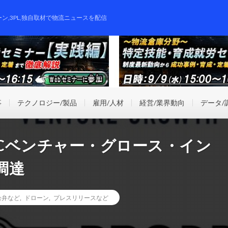
ーン,3PL,独自取材で物流ニュースを配信
事
テクノロジー/製品
雇用/人材
経営/業界動向
データ/
ICベンチャー・グロース・イン
調達
合弁など
,
ドローン
,
プレスリリースなど