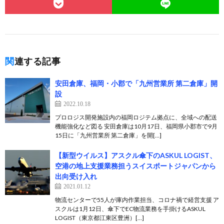
関連する記事
安田倉庫、福岡・小郡で「九州営業所 第二倉庫」開
設
2022.10.18
プロロジス開発施設内の福岡ロジテム拠点に、全域への配送
機能強化など図る 安田倉庫は10月17日、福岡県小郡市で9月
15日に「九州営業所 第二倉庫」を開[…]
【新型ウイルス】アスクル傘下のASKUL LOGIST、
空港の地上支援業務担うスイスポートジャパンから
出向受け入れ
2021.01.12
物流センターで55人が庫内作業担当、コロナ禍で経営支援 ア
スクルは1月12日、傘下でEC物流業務を手掛けるASKUL
LOGIST（東京都江東区豊洲）[…]