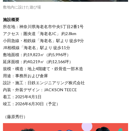
敷地内に設けた遊び場
施設概要
所在地：神奈川県海老名市中央5丁目2番1号
アクセス：圏央道「海老名IC」 約2.8km
小田急線・相鉄線「海老名」駅より 徒歩9分
JR相模線「海老名」駅より 徒歩11分
敷地面積：約19,823㎡（約5,996坪）
延床面積：約40,219㎡（約12,166坪）
規模・構造：地上4階建て・鉄骨造一部木造
用途：事務所および倉庫
設計・施工：日鉄エンジニアリング株式会社
内装・外装デザイン：JACKSON TEECE
着工：2025年4月1日
竣工：2026年6月30日（予定）
（藤原秀行）