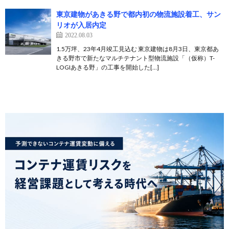
東京建物があきる野で都内初の物流施設着工、サン
リオが入居内定
2022.08.03
1.5万坪、23年4月竣工見込む 東京建物は8月3日、東京都あ
きる野市で新たなマルチテナント型物流施設「（仮称）T-
LOGIあきる野」の工事を開始した[…]