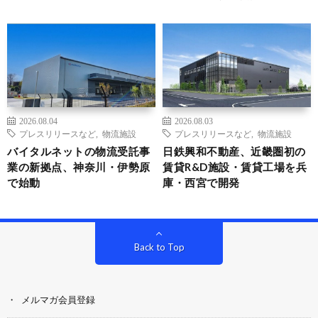
2026.08.04
2026.08.03
プレスリリースなど
,
物流施設
プレスリリースなど
,
物流施設
バイタルネットの物流受託事
日鉄興和不動産、近畿圏初の
業の新拠点、神奈川・伊勢原
賃貸R&D施設・賃貸工場を兵
で始動
庫・西宮で開発
Back to Top
メルマガ会員登録