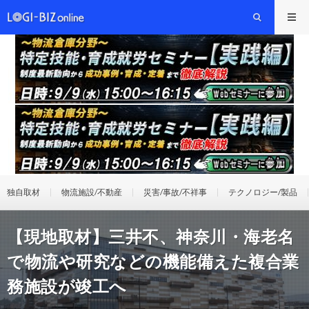
独自取材
物流施設/不動産
災害/事故/不祥事
テクノロジー/製品
【現地取材】三井不、神奈川・海老名
で物流や研究などの機能備えた複合業
務施設が竣工へ