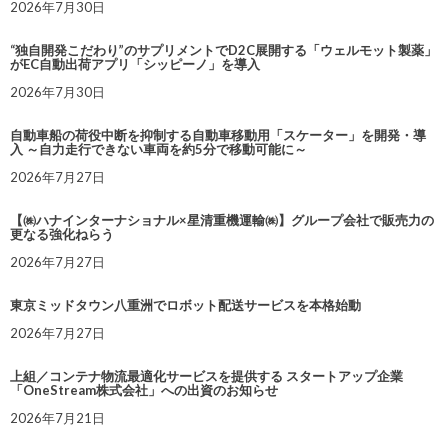
2026年7月30日
“独自開発こだわり”のサプリメントでD2C展開する「ウェルモット製薬」
がEC自動出荷アプリ「シッピーノ」を導入
2026年7月30日
自動車船の荷役中断を抑制する自動車移動用「スケーター」を開発・導
入 ～自力走行できない車両を約5分で移動可能に～
2026年7月27日
【㈱ハナインターナショナル×星清重機運輸㈱】グループ会社で販売力の
更なる強化ねらう
2026年7月27日
東京ミッドタウン八重洲でロボット配送サービスを本格始動
2026年7月27日
上組／コンテナ物流最適化サービスを提供する スタートアップ企業
「OneStream株式会社」への出資のお知らせ
2026年7月21日