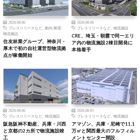
2026.08.06
2026.08.06
プレスリリースなど
,
動向/展望
,
プレスリリースなど
,
物流施設
物流施設
CRE、埼玉・朝霞で同一エリ
住友林業グループ、神奈川・
ア内の物流施設2棟目開発に
厚木で初の自社運営型物流拠
本格着手
点が稼働開始
2026.08.06
2026.08.05
プレスリリースなど
,
物流施設
プレスリリースなど
,
物流施設
阪急阪神不動産、兵庫・川西
アマゾン、兵庫・尼崎で11.1
と京都の2カ所で物流施設竣
万㎡と関西最大のフルフィル
工
メントセンター開設