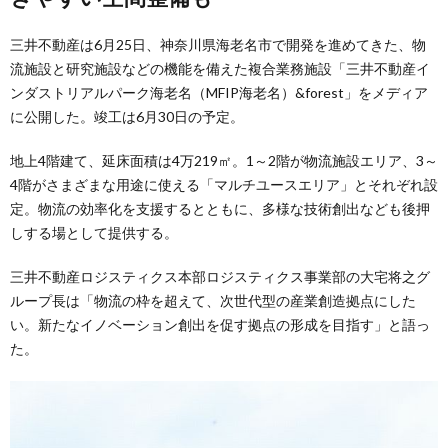
三井不動産は6月25日、神奈川県海老名市で開発を進めてきた、物
流施設と研究施設などの機能を備えた複合業務施設「三井不動産イ
ンダストリアルパーク海老名（MFIP海老名）&forest」をメディア
に公開した。竣工は6月30日の予定。
地上4階建て、延床面積は4万219㎡。1～2階が物流施設エリア、3～
4階がさまざまな用途に使える「マルチユースエリア」とそれぞれ設
定。物流の効率化を支援するとともに、多様な技術創出なども後押
しする場として提供する。
三井不動産ロジスティクス本部ロジスティクス事業部の大宅将之グ
ループ長は「物流の枠を超えて、次世代型の産業創造拠点にした
い。新たなイノベーション創出を促す拠点の形成を目指す」と語っ
た。