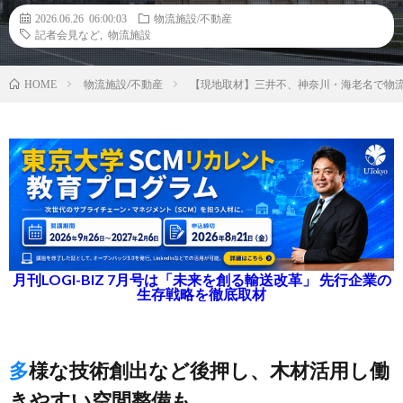
2026.06.26 06:00:03
物流施設/不動産
記者会見など
,
物流施設
物流施設/不動産
【現地取材】三井不、神奈川・海老名で物
HOME
月刊LOGI-BIZ 7月号は「未来を創る輸送改革」 先行企業の
生存戦略を徹底取材
多様な技術創出など後押し、木材活用し働
きやすい空間整備も