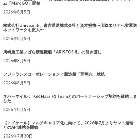
ム「MarqGO」開始
2026年8月5日
株式会社Univearth、倉吉運送株式会社と資本提携〜山陰エリアへ実運送
ネットワークを拡大〜
2026年8月5日
川崎重工業／ばら積運搬船「ARISTOS II」の引き渡し
2026年8月5日
フジトランスコーポレーション／新造船「蓉翔丸」就航
2026年8月5日
ネバーマイル：TGR Haas F1 Teamとのパートナーシップ契約を締結しま
した
2026年8月5日
【トドケール】マルチキャリア化に向けて、2026年7月よりヤマト運輸
とのAPI連携を開始
2026年7月30日