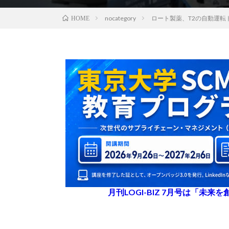
nocategory
ロート製薬、T2の自動運
HOME
月刊LOGI-BIZ 7月号は「未