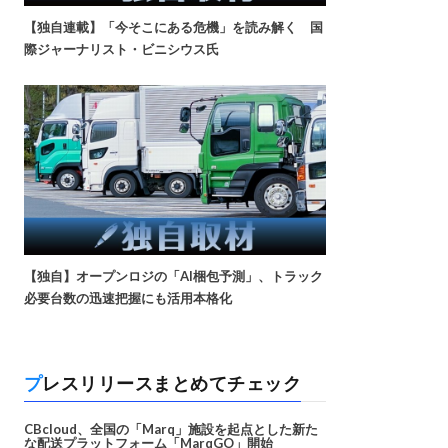
【独自連載】「今そこにある危機」を読み解く 国
際ジャーナリスト・ビニシウス氏
【独自】オープンロジの「AI梱包予測」、トラック
必要台数の迅速把握にも活用本格化
プレスリリースまとめてチェック
CBcloud、全国の「Marq」施設を起点とした新た
な配送プラットフォーム「MarqGO」開始