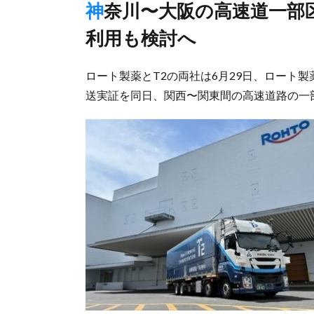
神奈川〜大阪の高速道一部区間、将来の「レベル4」サービス
利用も検討へ
ロート製薬とT2の両社は6月29日、ロート
送実証を同日、関西〜関東間の高速道路の一