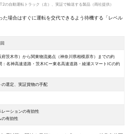
T2の自動運転トラック（左）、実証で輸送する製品（両社提供）
った場合はすぐに運転を交代できるよう待機する「レベル
4回
阪府茨木市）から関東物流拠点（神奈川県相模原市）までの約
区間：名神高速道路・茨木ICー東名高速道路・綾瀬スマートICの約
トの選定、実証貨物の手配
ペレーションの有効性
ムの有効性