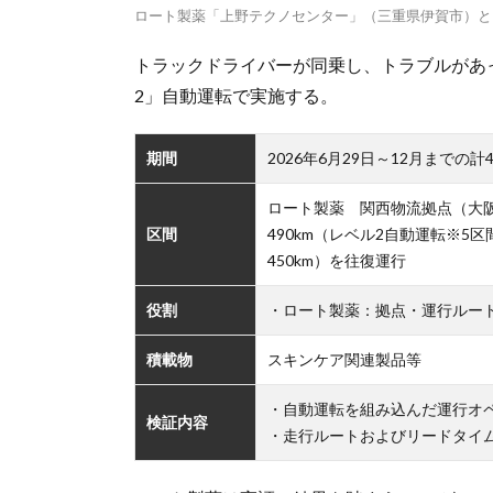
ロート製薬「上野テクノセンター」（三重県伊賀市）と
トラックドライバーが同乗し、トラブルがあ
2」自動運転で実施する。
期間
2026年6月29日～12月までの計
ロート製薬 関西物流拠点（大
区間
490km（レベル2自動運転※5
450km）を往復運行
役割
・ロート製薬：拠点・運行ルー
積載物
スキンケア関連製品等
・自動運転を組み込んだ運行オ
検証内容
・走行ルートおよびリードタイ