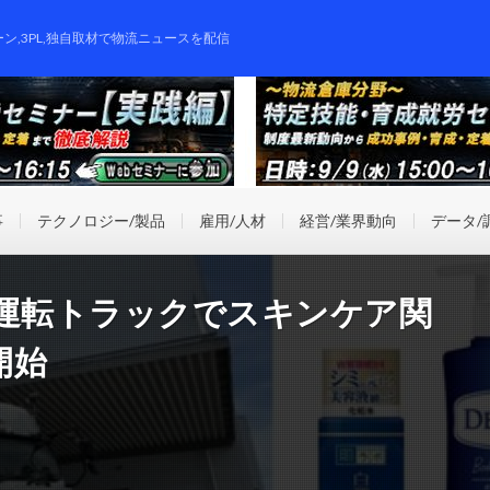
ーン,3PL,独自取材で物流ニュースを配信
事
テクノロジー/製品
雇用/人材
経営/業界動向
データ/
動運転トラックでスキンケア関
開始