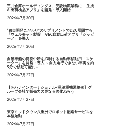
三井倉庫ホールディングス、受託物流業務に 「生成
AI出荷検品アプリ」を開発・導入開始
2026年7月30日
“独自開発こだわり”のサプリメントでD2C展開する
「ウェルモット製薬」がEC自動出荷アプリ「シッピ
ーノ」を導入
2026年7月30日
自動車船の荷役中断を抑制する自動車移動用「スケ
ーター」を開発・導入 ～自力走行できない車両を約
5分で移動可能に～
2026年7月27日
【㈱ハナインターナショナル×星清重機運輸㈱】グ
ループ会社で販売力の更なる強化ねらう
2026年7月27日
東京ミッドタウン八重洲でロボット配送サービスを
本格始動
2026年7月27日