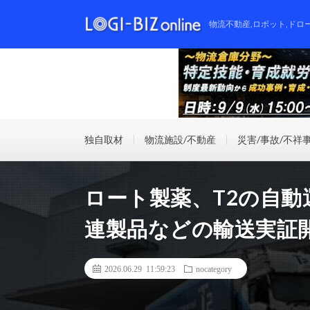
物流不動産,ロボット,ドロ
独自取材
物流施設/不動産
災害/事故/不祥
ロート製薬、T2の自
連製品などの輸送実証
2026.06.29 11:59:23
nocategory