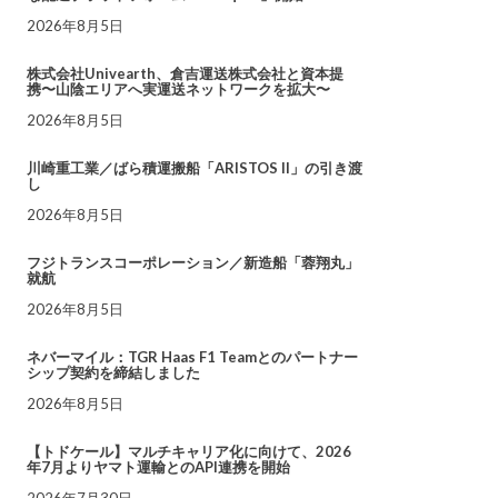
2026年8月5日
株式会社Univearth、倉吉運送株式会社と資本提
携〜山陰エリアへ実運送ネットワークを拡大〜
2026年8月5日
川崎重工業／ばら積運搬船「ARISTOS II」の引き渡
し
2026年8月5日
フジトランスコーポレーション／新造船「蓉翔丸」
就航
2026年8月5日
ネバーマイル：TGR Haas F1 Teamとのパートナー
シップ契約を締結しました
2026年8月5日
【トドケール】マルチキャリア化に向けて、2026
年7月よりヤマト運輸とのAPI連携を開始
2026年7月30日