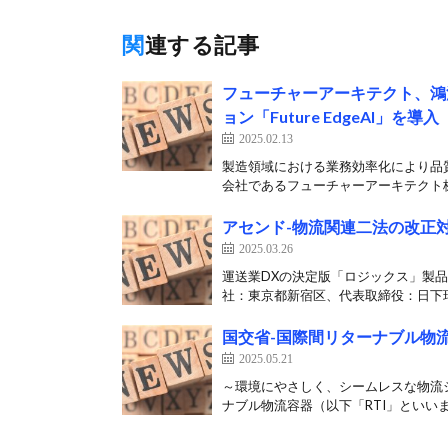
関連する記事
フューチャーアーキテクト、鴻
ョン「Future EdgeAI」を導入
2025.02.13
製造領域における業務効率化により品質
会社であるフューチャーアーキテクト株
アセンド-物流関連二法の改正
2025.03.26
運送業DXの決定版「ロジックス」製品
社：東京都新宿区、代表取締役：日下瑞
国交省-国際間リターナブル物
2025.05.21
～環境にやさしく、シームレスな物流
ナブル物流容器（以下「RTI」といいま