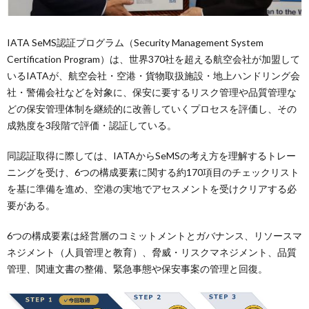
IATA SeMS認証プログラム（Security Management System
Certification Program）は、世界370社を超える航空会社が加盟して
いるIATAが、航空会社・空港・貨物取扱施設・地上ハンドリング会
社・警備会社などを対象に、保安に要するリスク管理や品質管理な
どの保安管理体制を継続的に改善していくプロセスを評価し、その
成熟度を3段階で評価・認証している。
同認証取得に際しては、IATAからSeMSの考え方を理解するトレー
ニングを受け、6つの構成要素に関する約170項目のチェックリスト
を基に準備を進め、空港の実地でアセスメントを受けクリアする必
要がある。
6つの構成要素は経営層のコミットメントとガバナンス、リソースマ
ネジメント（人員管理と教育）、脅威・リスクマネジメント、品質
管理、関連文書の整備、緊急事態や保安事案の管理と回復。