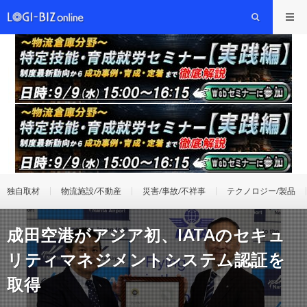
独自取材
物流施設/不動産
災害/事故/不祥事
テクノロジー/製品
成田空港がアジア初、IATAのセキュ
リティマネジメントシステム認証を
取得