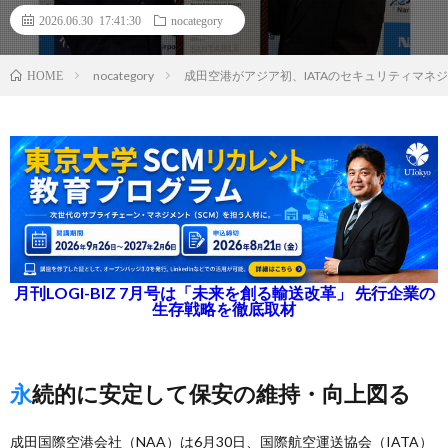
2026.06.30 17:41:30
nocategory
nocategory
成田空港がアジア初、IATAのセキュリティマネ
HOME
月刊LOGI-BIZ 7月号は「未来を創る輸送改革」 先行企業の
生存戦略を徹底取材
永続的に安定して保安の維持・向上図る
成田国際空港会社（NAA）は6月30日、国際航空運送協会（IATA）