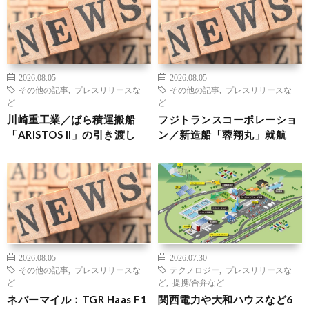
2026.08.05
2026.08.05
その他の記事
,
プレスリリースな
その他の記事
,
プレスリリースな
ど
ど
川崎重工業／ばら積運搬船
フジトランスコーポレーショ
「ARISTOS II」の引き渡し
ン／新造船「蓉翔丸」就航
2026.08.05
2026.07.30
その他の記事
,
プレスリリースな
テクノロジー
,
プレスリリースな
ど
ど
,
提携/合弁など
ネバーマイル：TGR Haas F1
関西電力や大和ハウスなど6