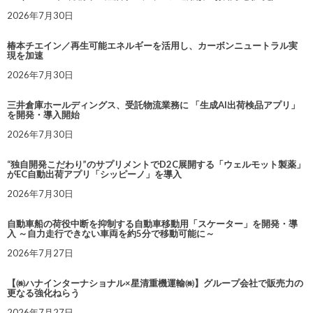
2026年7月30日
椿本チエイン／再生可能エネルギーを活用し、カーボンニュートラル実
現を加速
2026年7月30日
三井倉庫ホールディングス、受託物流業務に 「生成AI出荷検品アプリ」
を開発・導入開始
2026年7月30日
“独自開発こだわり”のサプリメントでD2C展開する「ウェルモット製薬」
がEC自動出荷アプリ「シッピーノ」を導入
2026年7月30日
自動車船の荷役中断を抑制する自動車移動用「スケーター」を開発・導
入 ～自力走行できない車両を約5分で移動可能に～
2026年7月27日
【㈱ハナインターナショナル×星清重機運輸㈱】グループ会社で販売力の
更なる強化ねらう
2026年7月27日