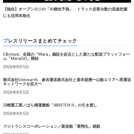
【独自】オープンロジの「AI梱包予測」、トラック必要台数の迅速把握
にも活用本格化
プレスリリースまとめてチェック
CBcloud、全国の「Marq」施設を起点とした新たな配送プラットフォー
ム「MarqGO」開始
2026年8月5日
株式会社Univearth、倉吉運送株式会社と資本提携〜山陰エリアへ実運送
ネットワークを拡大〜
2026年8月5日
川崎重工業／ばら積運搬船「ARISTOS II」の引き渡し
2026年8月5日
フジトランスコーポレーション／新造船「蓉翔丸」就航