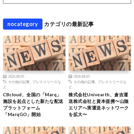
nocategory
カテゴリの最新記事
2026.08.05
2026.08.05
その他の記事
,
プレスリリースな
その他の記事
,
プレスリリースな
ど
ど
CBcloud、全国の「Marq」
株式会社Univearth、倉吉運
施設を起点とした新たな配送
送株式会社と資本提携〜山陰
プラットフォーム
エリアへ実運送ネットワーク
「MarqGO」開始
を拡大〜