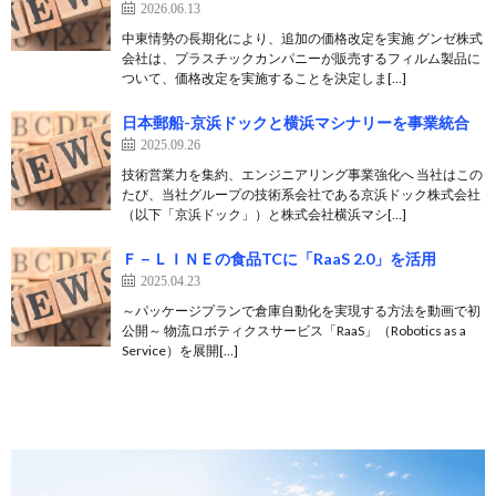
2026.06.13
中東情勢の長期化により、追加の価格改定を実施 グンゼ株式
会社は、プラスチックカンパニーが販売するフィルム製品に
ついて、価格改定を実施することを決定しま[…]
日本郵船-京浜ドックと横浜マシナリーを事業統合
2025.09.26
技術営業力を集約、エンジニアリング事業強化へ 当社はこの
たび、当社グループの技術系会社である京浜ドック株式会社
（以下「京浜ドック」）と株式会社横浜マシ[…]
Ｆ－ＬＩＮＥの食品TCに「RaaS 2.0」を活用
2025.04.23
～パッケージプランで倉庫自動化を実現する方法を動画で初
公開～ 物流ロボティクスサービス「RaaS」（Robotics as a
Service）を展開[…]