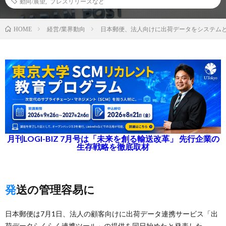
動向/展望
,
プレスリリースなど
経営/業界動向
日本郵便、法人向けに出荷データをシステム
HOME
月刊LOGI-BIZ 7月号は「未来を創る輸送改革」 先行企業の
生存戦略を徹底取材
発送の管理容易に
日本郵便は7月1日、法人の顧客向けに出荷データ連携サービス「出
荷データらくらく連携ツール」の提供を同日始めたと発表した。