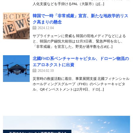
人化支援などを手掛けるPAL（大阪市）は[…]
韓国で一時「非常戒厳」宣言、新たな地政学的リス
ク高まりの懸念
2024.12.04
サプライチェーンに脅威も 韓国の現地メディアなどによる
と、韓国の尹錫悦大統領は12月3日夜、緊急声明を出し、
「非常戒厳」を宣言した。野党が過半数を占め[…]
北國FHD系ベンチャーキャピタル、ドローン物流の
エアロネクストに出資
2024.02.10
災害時の救援活動に着目、事業展開支援 北國フィナンシャル
ホールディングスグループ（FHD）のベンチャーキャピタ
ル、QRインベストメントは2月9日、ドロ[…]