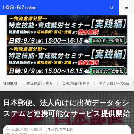
独自取材
物流施設/不動産
災害/事故/不祥事
テクノロジー/製品
日本郵便、法人向けに出荷データをシ
ステムと連携可能なサービス提供開始
2026.07.03 06:00:30
経営/業界動向