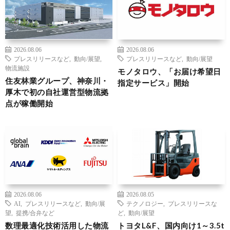
2026.08.06
2026.08.06
プレスリリースなど
,
動向/展望
,
プレスリリースなど
,
動向/展望
物流施設
モノタロウ、「お届け希望日
住友林業グループ、神奈川・
指定サービス」開始
厚木で初の自社運営型物流拠
点が稼働開始
2026.08.06
2026.08.05
AI
,
プレスリリースなど
,
動向/展
テクノロジー
,
プレスリリースな
望
,
提携/合弁など
ど
,
動向/展望
数理最適化技術活用した物流
トヨタL&F、国内向け1～3.5t