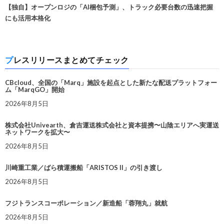
【独自】オープンロジの「AI梱包予測」、トラック必要台数の迅速把握
にも活用本格化
プレスリリースまとめてチェック
CBcloud、全国の「Marq」施設を起点とした新たな配送プラットフォー
ム「MarqGO」開始
2026年8月5日
株式会社Univearth、倉吉運送株式会社と資本提携〜山陰エリアへ実運送
ネットワークを拡大〜
2026年8月5日
川崎重工業／ばら積運搬船「ARISTOS II」の引き渡し
2026年8月5日
フジトランスコーポレーション／新造船「蓉翔丸」就航
2026年8月5日