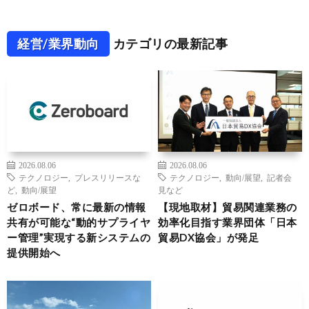
経営/業界動向
カテゴリの最新記事
2026.08.06
2026.08.06
テクノロジー
,
プレスリリースな
テクノロジー
,
動向/展望
,
記者会
ど
,
動向/展望
見など
ゼロボード、常に最新の情報
【現地取材】貿易関連業務の
共有が可能な“動的サプライヤ
効率化目指す業界団体「日本
ー管理”実現する新システムの
貿易DX協会」が発足
提供開始へ