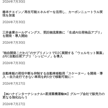
2026年7月30日
椿本チエイン／再生可能エネルギーを活用し、カーボンニュートラル実
現を加速
2026年7月30日
三井倉庫ホールディングス、受託物流業務に 「生成AI出荷検品アプリ」
を開発・導入開始
2026年7月30日
“独自開発こだわり”のサプリメントでD2C展開する「ウェルモット製薬」
がEC自動出荷アプリ「シッピーノ」を導入
2026年7月30日
自動車船の荷役中断を抑制する自動車移動用「スケーター」を開発・導
入 ～自力走行できない車両を約5分で移動可能に～
2026年7月27日
【㈱ハナインターナショナル×星清重機運輸㈱】グループ会社で販売力の
更なる強化ねらう
2026年7月27日