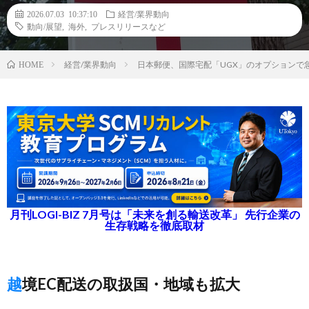
2026.07.03 10:37:10
経営/業界動向
動向/展望
,
海外
,
プレスリリースなど
経営/業界動向
日本郵便、国際宅配「UGX」のオプションで
HOME
月刊LOGI-BIZ 7月号は「未来を創る輸送改革」 先行企業の
生存戦略を徹底取材
越境EC配送の取扱国・地域も拡大