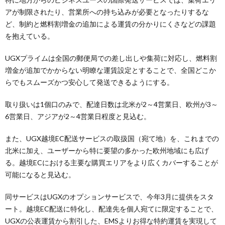
アが制限されたり、営業所への持ち込みが必要となったりするな
ど、制約と燃料割増金の追加による運賃の分かりにくさなどの課題
を抱えている。
UGXプライムは全国の郵便局での差し出しや集荷に対応し、燃料割
増金が追加でかからない明瞭な運賃設定とすることで、全国どこか
らでもスムーズかつ安心して発送できるようにする。
取り扱いは1個口のみで、配達日数は北米が2～4営業日、欧州が3～
6営業日、アジアが2～4営業日程度と見込む。
また、UGX越境EC配送サービスの取扱国（宛て地）を、これまでの
北米に加え、ユーザーから特に要望の多かった欧州地域にも広げ
る。越境ECにおける主要な購買エリアをより広くカバーすることが
可能になると見込む。
同サービスはUGXのオプションサービスで、今年3月に提供をスタ
ート。越境EC配送に特化し、配達先を個人宛てに限定することで、
UGXの公表運賃から割引した、EMSよりお得な特約運賃を実現して