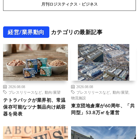
月刊ロジスティクス・ビジネス
経営/業界動向
カテゴリの最新記事
2026.08.08
2026.08.08
プレスリリースなど
,
動向/展望
プレスリリースなど
,
動向/展望
,
物流施設
テトラパックが業界初、常温
東京団地倉庫が60周年、「共
保存可能なツナ製品向け紙容
同型」53.8万㎡を運営
器を発表