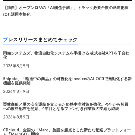
【独自】オープンロジの「AI梱包予測」、トラック必要台数の迅速把握
にも活用本格化
プレスリリースまとめてチェック
両備システムズ、物流自動化システムを手掛ける 株式会社APTを子会社
化
2026年8月9日
Shippio、「輸送中の商品」の可視化をInvoiceのAI-OCRで自動化する新
機能を提供開始
2026年8月9日
栗林商船／夏の安全運航を支えるため熱中症対策を強化。今年から船員
への飲料配布を開始、4年目となるファン付き作業服の支給も継続
2026年8月9日
CBcloud、全国の「Marq」施設を起点とした新たな配送プラットフォー
ム「MarqGO」開始