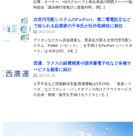
記事：オーケー、H2Oグループと統合承認の関西スーパー臨
時総会「議決権行使集計に疑義判明」 関[…]
次世代宅配システムのPacPort、第二電電設立など
で知られる起業家の千本氏が社外取締役に就任
2023.10.23
アイホンなどから資金調達も、普及拡大図る 次世代型宅配シ
ステム「Pabbit（パビット）」を手掛けるPacPort（パックポ
ート）は10月23日、20[…]
西濃、ラクスの経費精算や請求書電子化など各種サ
ービスを顧客に紹介
2025.05.29
人手不足など課題解決支援 西濃運輸は5月29日、「楽楽シリ
ーズ」などフロント・バックオフィス向けクラウドサービス
の企画・開発・販売を手掛けるラクスとパ[…]