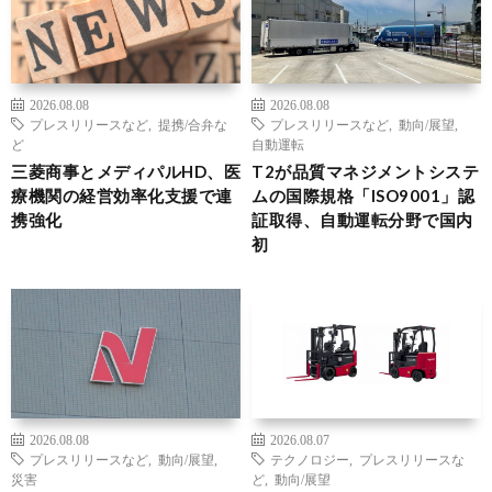
2026.08.08
2026.08.08
プレスリリースなど
,
提携/合弁な
プレスリリースなど
,
動向/展望
,
ど
自動運転
三菱商事とメディパルHD、医
T2が品質マネジメントシステ
療機関の経営効率化支援で連
ムの国際規格「ISO9001」認
携強化
証取得、自動運転分野で国内
初
2026.08.08
2026.08.07
プレスリリースなど
,
動向/展望
,
テクノロジー
,
プレスリリースな
災害
ど
,
動向/展望