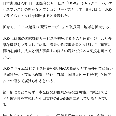
日本郵便は7月3日、国際宅配サービス「UGX」（ゆうグローバルエ
クスプレス）の新たなオプションサービスとして、8月3日に「UGX
プライム」の提供を開始すると発表した。
併せて、「UGX越境EC配送サービス」の取扱国・地域を拡大する。
UGXは従来の国際郵便サービスを補完するものと位置付け、より多
彩な機能をプラスしている。海外の物流事業者と提携して、確実に
荷物を届け、法人と個人事業主の両方の海外ビジネス支援を図って
いる。
UGXプライムはビジネス用途や越境ECの商品などで海外宛てに急い
で届けたいの荷物の配送に特化。EMS（国際スピード郵便）と同等
以上の速さで届けられるという。
都市部にとどまらず日本全国の郵便局から発送可能。同社はスピー
ドと確実性を重視した小口貨物のBtoB発送に適しているとみてい
る。
特に地方からのビジネスユースの国際発送サービスでは、集荷エリ