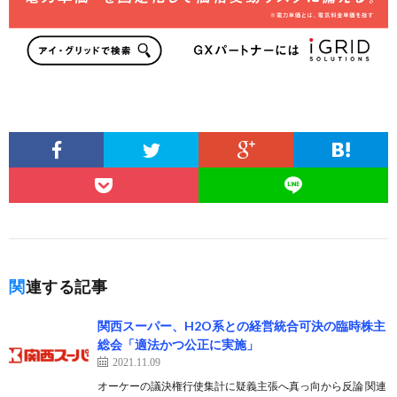
関連する記事
関西スーパー、H2O系との経営統合可決の臨時株主
総会「適法かつ公正に実施」
2021.11.09
オーケーの議決権行使集計に疑義主張へ真っ向から反論 関連