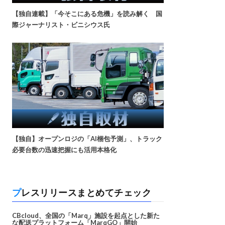
【独自連載】「今そこにある危機」を読み解く 国
際ジャーナリスト・ビニシウス氏
【独自】オープンロジの「AI梱包予測」、トラック
必要台数の迅速把握にも活用本格化
プレスリリースまとめてチェック
CBcloud、全国の「Marq」施設を起点とした新た
な配送プラットフォーム「MarqGO」開始