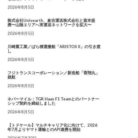
2026年8月5日
株式会社Univearth、倉吉運送株式会社と資本提
携〜山陰エリアへ実運送ネットワークを拡大〜
2026年8月5日
川崎重工業／ばら積運搬船「ARISTOS II」の引き渡
し
2026年8月5日
フジトランスコーポレーション／新造船「蓉翔丸」
就航
2026年8月5日
ネバーマイル：TGR Haas F1 Teamとのパートナー
シップ契約を締結しました
2026年8月5日
【トドケール】マルチキャリア化に向けて、2026
年7月よりヤマト運輸とのAPI連携を開始
2026年7月30日