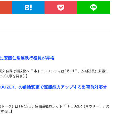
に安藤仁常務執行役員が昇格
久会長は相談役へ 日本トランスシティは5月14日、次期社長に安藤仁
プ人事を発表[…]
HOUZER」の前輪変更で運搬能力アップする出荷前対応オ
（ドーグ）は1月15日、協働運搬ロボット「THOUZER（サウザー）」の
る[…]