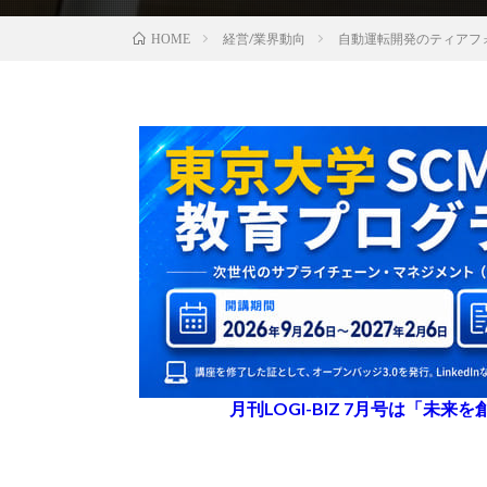
経営/業界動向
自動運転開発のティアフ
HOME
月刊LOGI-BIZ 7月号は「未