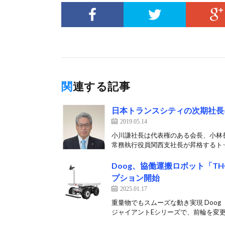
関連する記事
日本トランスシティの次期社長
2019.05.14
小川謙社長は代表権のある会長、小林長
常務執行役員関西支社長が昇格するトッ
Doog、協働運搬ロボット「T
プション開始
2025.01.17
重量物でもスムーズな動き実現 Doog
ジャイアントEシリーズで、前輪を変更す