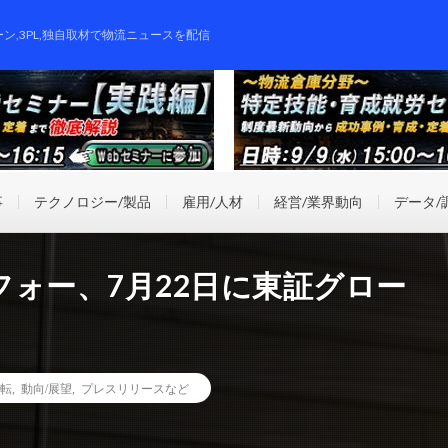
ーン,3PL,独自取材で物流ニュースを配信
事
テクノロジー/製品
雇用/人材
経営/業界動向
データ/
ォー、7月22日に東証グロー
転
,
動向/展望
,
プレスリリースなど