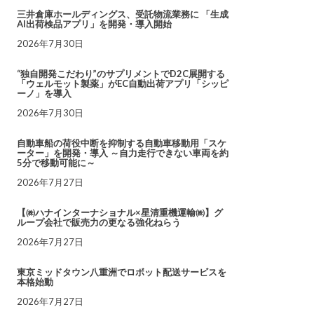
三井倉庫ホールディングス、受託物流業務に 「生成
AI出荷検品アプリ」を開発・導入開始
2026年7月30日
“独自開発こだわり”のサプリメントでD2C展開する
「ウェルモット製薬」がEC自動出荷アプリ「シッピ
ーノ」を導入
2026年7月30日
自動車船の荷役中断を抑制する自動車移動用「スケ
ーター」を開発・導入 ～自力走行できない車両を約
5分で移動可能に～
2026年7月27日
【㈱ハナインターナショナル×星清重機運輸㈱】グ
ループ会社で販売力の更なる強化ねらう
2026年7月27日
東京ミッドタウン八重洲でロボット配送サービスを
本格始動
2026年7月27日