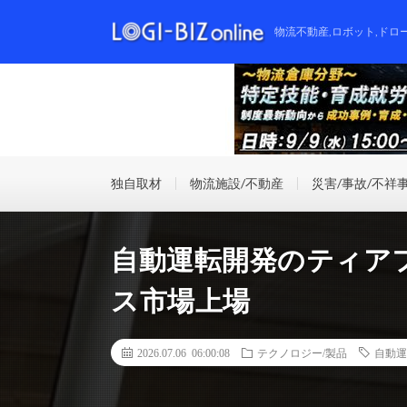
物流不動産,ロボット,ドロ
独自取材
物流施設/不動産
災害/事故/不祥
自動運転開発のティアフ
ス市場上場
2026.07.06 06:00:08
テクノロジー/製品
自動運