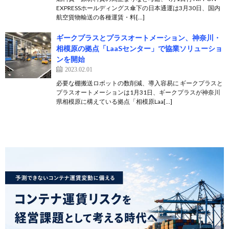
EXPRESSホールディングス傘下の日本通運は3月30日、国内
航空貨物輸送の各種運賃・料[…]
ギークプラスとプラスオートメーション、神奈川・
相模原の拠点「LaaSセンター」で協業ソリューショ
ンを開始
2023.02.01
必要な棚搬送ロボットの数削減、導入容易に ギークプラスと
プラスオートメーションは1月31日、ギークプラスが神奈川
県相模原に構えている拠点「相模原Laa[…]