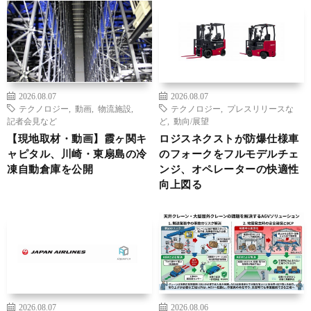
2026.08.07
2026.08.07
テクノロジー
,
動画
,
物流施設
,
テクノロジー
,
プレスリリースな
記者会見など
ど
,
動向/展望
【現地取材・動画】霞ヶ関キ
ロジスネクストが防爆仕様車
ャピタル、川崎・東扇島の冷
のフォークをフルモデルチェ
凍自動倉庫を公開
ンジ、オペレーターの快適性
向上図る
2026.08.07
2026.08.06