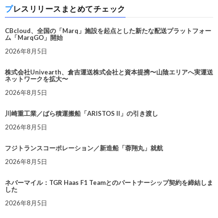
プレスリリースまとめてチェック
CBcloud、全国の「Marq」施設を起点とした新たな配送プラットフォー
ム「MarqGO」開始
2026年8月5日
株式会社Univearth、倉吉運送株式会社と資本提携〜山陰エリアへ実運送
ネットワークを拡大〜
2026年8月5日
川崎重工業／ばら積運搬船「ARISTOS II」の引き渡し
2026年8月5日
フジトランスコーポレーション／新造船「蓉翔丸」就航
2026年8月5日
ネバーマイル：TGR Haas F1 Teamとのパートナーシップ契約を締結しま
した
2026年8月5日