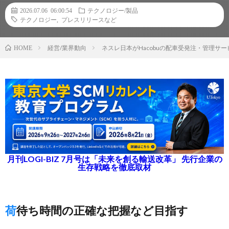
2026.07.06 06:00:54
テクノロジー/製品
テクノロジー
,
プレスリリースなど
経営/業界動向
ネスレ日本がHacobuの配車受発注・管理サ
HOME
月刊LOGI-BIZ 7月号は「未来を創る輸送改革」 先行企業の
生存戦略を徹底取材
荷待ち時間の正確な把握など目指す