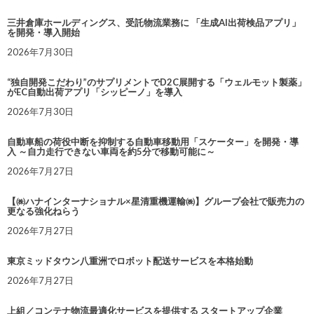
三井倉庫ホールディングス、受託物流業務に 「生成AI出荷検品アプリ」
を開発・導入開始
2026年7月30日
“独自開発こだわり”のサプリメントでD2C展開する「ウェルモット製薬」
がEC自動出荷アプリ「シッピーノ」を導入
2026年7月30日
自動車船の荷役中断を抑制する自動車移動用「スケーター」を開発・導
入 ～自力走行できない車両を約5分で移動可能に～
2026年7月27日
【㈱ハナインターナショナル×星清重機運輸㈱】グループ会社で販売力の
更なる強化ねらう
2026年7月27日
東京ミッドタウン八重洲でロボット配送サービスを本格始動
2026年7月27日
上組／コンテナ物流最適化サービスを提供する スタートアップ企業