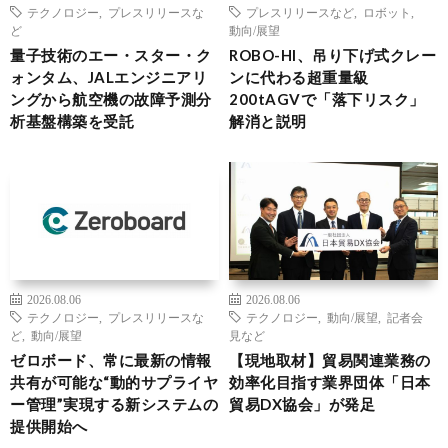
テクノロジー
,
プレスリリースな
プレスリリースなど
,
ロボット
,
ど
動向/展望
量子技術のエー・スター・ク
ROBO-HI、吊り下げ式クレー
ォンタム、JALエンジニアリ
ンに代わる超重量級
ングから航空機の故障予測分
200tAGVで「落下リスク」
析基盤構築を受託
解消と説明
2026.08.06
2026.08.06
テクノロジー
,
プレスリリースな
テクノロジー
,
動向/展望
,
記者会
ど
,
動向/展望
見など
ゼロボード、常に最新の情報
【現地取材】貿易関連業務の
共有が可能な“動的サプライヤ
効率化目指す業界団体「日本
ー管理”実現する新システムの
貿易DX協会」が発足
提供開始へ