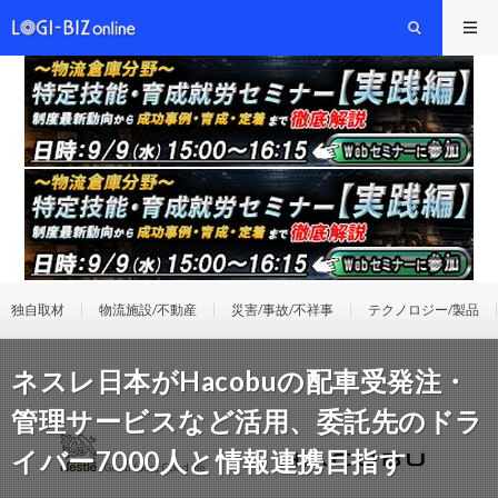
独自取材
物流施設/不動産
災害/事故/不祥事
テクノロジー/製品
ネスレ日本がHacobuの配車受発注・
管理サービスなど活用、委託先のドラ
イバー7000人と情報連携目指す