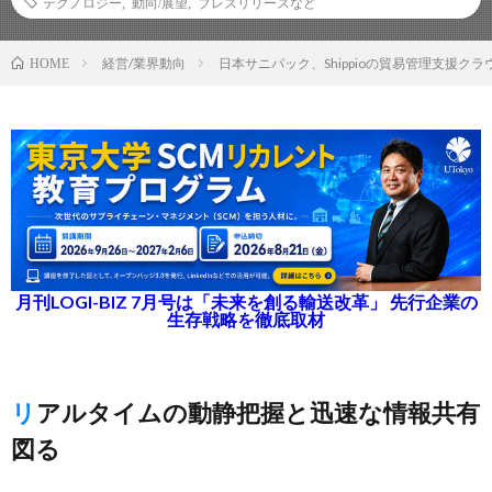
テクノロジー
,
動向/展望
,
プレスリリースなど
経営/業界動向
日本サニパック、Shippioの貿易管理支援ク
HOME
月刊LOGI-BIZ 7月号は「未来を創る輸送改革」 先行企業の
生存戦略を徹底取材
リアルタイムの動静把握と迅速な情報共有
図る