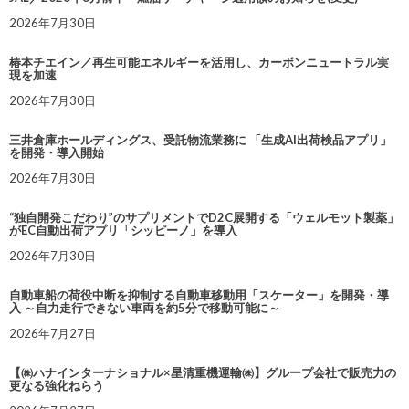
2026年7月30日
椿本チエイン／再生可能エネルギーを活用し、カーボンニュートラル実
現を加速
2026年7月30日
三井倉庫ホールディングス、受託物流業務に 「生成AI出荷検品アプリ」
を開発・導入開始
2026年7月30日
“独自開発こだわり”のサプリメントでD2C展開する「ウェルモット製薬」
がEC自動出荷アプリ「シッピーノ」を導入
2026年7月30日
自動車船の荷役中断を抑制する自動車移動用「スケーター」を開発・導
入 ～自力走行できない車両を約5分で移動可能に～
2026年7月27日
【㈱ハナインターナショナル×星清重機運輸㈱】グループ会社で販売力の
更なる強化ねらう