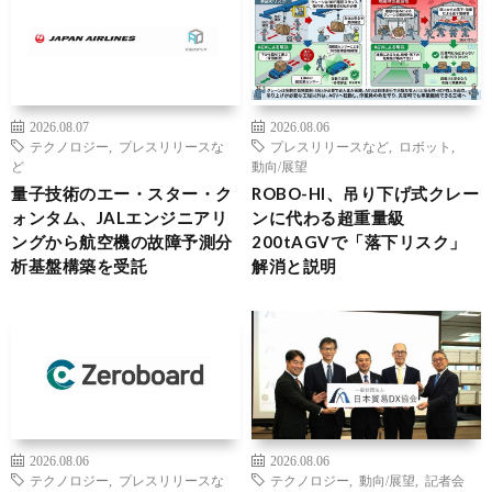
2026.08.07
2026.08.06
テクノロジー
,
プレスリリースな
プレスリリースなど
,
ロボット
,
ど
動向/展望
量子技術のエー・スター・ク
ROBO-HI、吊り下げ式クレー
ォンタム、JALエンジニアリ
ンに代わる超重量級
ングから航空機の故障予測分
200tAGVで「落下リスク」
析基盤構築を受託
解消と説明
2026.08.06
2026.08.06
テクノロジー
,
プレスリリースな
テクノロジー
,
動向/展望
,
記者会