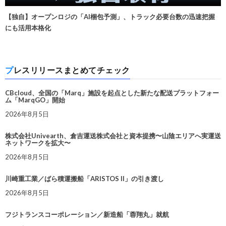
【独自】オープンロジの「AI梱包予測」、トラック必要台数の迅速把握
にも活用本格化
プレスリリースまとめてチェック
CBcloud、全国の「Marq」施設を起点とした新たな配送プラットフォー
ム「MarqGO」開始
2026年8月5日
株式会社Univearth、倉吉運送株式会社と資本提携〜山陰エリアへ実運送
ネットワークを拡大〜
2026年8月5日
川崎重工業／ばら積運搬船「ARISTOS II」の引き渡し
2026年8月5日
フジトランスコーポレーション／新造船「蓉翔丸」就航