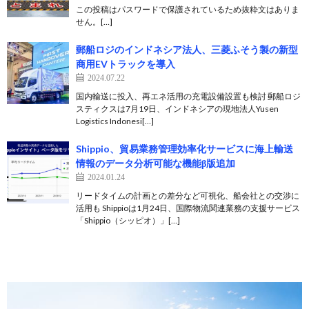
この投稿はパスワードで保護されているため抜粋文はありま
せん。[…]
郵船ロジのインドネシア法人、三菱ふそう製の新型
商用EVトラックを導入
2024.07.22
国内輸送に投入、再エネ活用の充電設備設置も検討 郵船ロジ
スティクスは7月19日、インドネシアの現地法人Yusen
Logistics Indonesi[…]
Shippio、貿易業務管理効率化サービスに海上輸送
情報のデータ分析可能な機能β版追加
2024.01.24
リードタイムの計画との差分など可視化、船会社との交渉に
活用も Shippioは1月24日、国際物流関連業務の支援サービス
「Shippio（シッピオ）」[…]