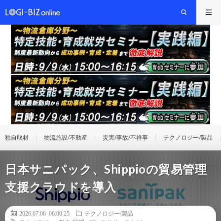
独自取材
物流施設/不動産
災害/事故/不祥事
テクノロジー/製品
日本サニパック、Shippioの貿易管理
支援クラウドを導入
2026.07.06 06:00:25
テクノロジー/製品