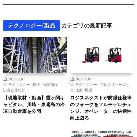
テクノロジー/製品
カテゴリの最新記事
2026.08.07
2026.08.07
テクノロジー
,
動画
,
物流施設
,
テクノロジー
,
プレスリリースな
記者会見など
ど
,
動向/展望
【現地取材・動画】霞ヶ関キ
ロジスネクストが防爆仕様車
ャピタル、川崎・東扇島の冷
のフォークをフルモデルチェ
凍自動倉庫を公開
ンジ、オペレーターの快適性
向上図る