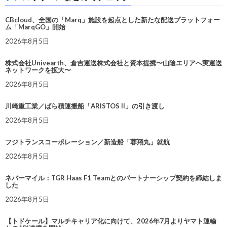
CBcloud、全国の「Marq」施設を起点とした新たな配送プラットフォー
ム「MarqGO」開始
2026年8月5日
株式会社Univearth、倉吉運送株式会社と資本提携〜山陰エリアへ実運送
ネットワークを拡大〜
2026年8月5日
川崎重工業／ばら積運搬船「ARISTOS II」の引き渡し
2026年8月5日
フジトランスコーポレーション／新造船「蓉翔丸」就航
2026年8月5日
ネバーマイル：TGR Haas F1 Teamとのパートナーシップ契約を締結しま
した
2026年8月5日
【トドケール】マルチキャリア化に向けて、2026年7月よりヤマト運輸