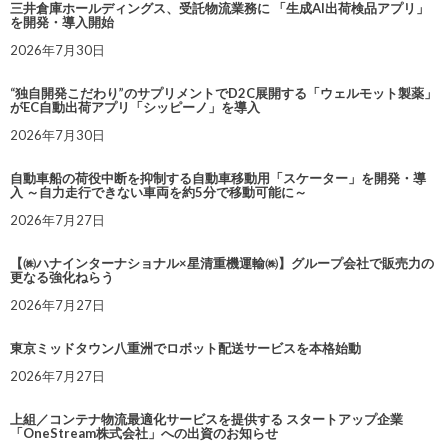
三井倉庫ホールディングス、受託物流業務に 「生成AI出荷検品アプリ」
を開発・導入開始
2026年7月30日
“独自開発こだわり”のサプリメントでD2C展開する「ウェルモット製薬」
がEC自動出荷アプリ「シッピーノ」を導入
2026年7月30日
自動車船の荷役中断を抑制する自動車移動用「スケーター」を開発・導
入 ～自力走行できない車両を約5分で移動可能に～
2026年7月27日
【㈱ハナインターナショナル×星清重機運輸㈱】グループ会社で販売力の
更なる強化ねらう
2026年7月27日
東京ミッドタウン八重洲でロボット配送サービスを本格始動
2026年7月27日
上組／コンテナ物流最適化サービスを提供する スタートアップ企業
「OneStream株式会社」への出資のお知らせ