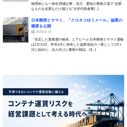
物理的にも一体化 関連記事：花王、愛知の豊橋工場で“必要
なものを必要なだけ届ける”次世代新倉庫[…]
日本郵便とヤマト、「クロネコゆうメール」協業の
概要を公開
2024.02.16
「安定した業務運行確保」とアピール 日本郵便とヤマト運輸
は2月15日、昨年6月に発表した協業強化の一環として2月1
日に始めた、法人向けに書籍や雑誌、D[…]