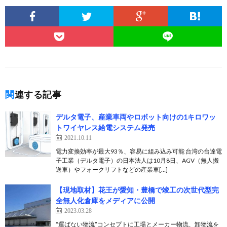
関連する記事
デルタ電子、産業車両やロボット向けの1キロワッ
トワイヤレス給電システム発売
2021.10.11
電力変換効率が最大93％、容易に組み込み可能 台湾の台達電
子工業（デルタ電子）の日本法人は10月8日、AGV（無人搬
送車）やフォークリフトなどの産業車[…]
【現地取材】花王が愛知・豊橋で竣工の次世代型完
全無人化倉庫をメディアに公開
2023.03.28
“運ばない物流”コンセプトに工場とメーカー物流、卸物流を