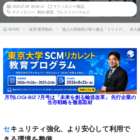
2026.07.09 06:00:14
テクノロジー/製品
テクノロジー
,
動向/展望
,
プレスリリースなど
経営/業界動向
無人の荷物受け取り拠点「トリイク」、本人
HOME
月刊LOGI-BIZ 7月号は「未来を創る輸送改革」 先行企業の
生存戦略を徹底取材
セキュリティ強化、より安心して利用で
きる環境を整備