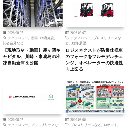
2026.08.07
2026.08.07
テクノロジー
,
動画
,
物流施設
,
テクノロジー
,
プレスリリースな
記者会見など
ど
,
動向/展望
【現地取材・動画】霞ヶ関キ
ロジスネクストが防爆仕様車
ャピタル、川崎・東扇島の冷
のフォークをフルモデルチェ
凍自動倉庫を公開
ンジ、オペレーターの快適性
向上図る
2026.08.07
2026.08.06
テクノロジー
,
プレスリリースな
プレスリリースなど
,
ロボット
,