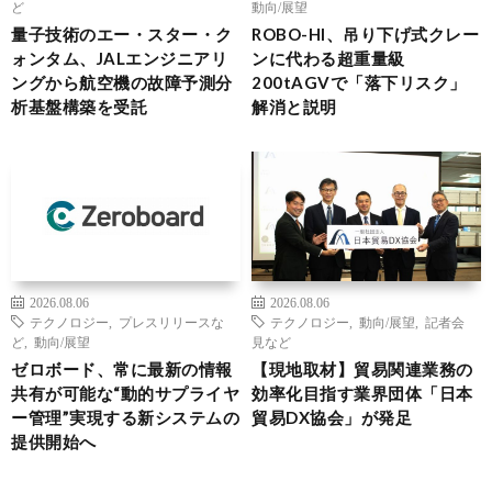
ど
動向/展望
量子技術のエー・スター・ク
ROBO-HI、吊り下げ式クレー
ォンタム、JALエンジニアリ
ンに代わる超重量級
ングから航空機の故障予測分
200tAGVで「落下リスク」
析基盤構築を受託
解消と説明
2026.08.06
2026.08.06
テクノロジー
,
プレスリリースな
テクノロジー
,
動向/展望
,
記者会
ど
,
動向/展望
見など
ゼロボード、常に最新の情報
【現地取材】貿易関連業務の
共有が可能な“動的サプライヤ
効率化目指す業界団体「日本
ー管理”実現する新システムの
貿易DX協会」が発足
提供開始へ