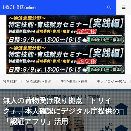
独自取材
物流施設/不動産
災害/事故/不祥事
テクノロジー/製品
無人の荷物受け取り拠点「トリイ
ク」、本人確認にデジタル庁提供の
「認証アプリ」活用