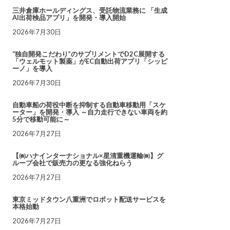
三井倉庫ホールディングス、受託物流業務に 「生成
AI出荷検品アプリ」を開発・導入開始
2026年7月30日
“独自開発こだわり”のサプリメントでD2C展開する
「ウェルモット製薬」がEC自動出荷アプリ「シッピ
ーノ」を導入
2026年7月30日
自動車船の荷役中断を抑制する自動車移動用「スケ
ーター」を開発・導入 ～自力走行できない車両を約
5分で移動可能に～
2026年7月27日
【㈱ハナインターナショナル×星清重機運輸㈱】グ
ループ会社で販売力の更なる強化ねらう
2026年7月27日
東京ミッドタウン八重洲でロボット配送サービスを
本格始動
2026年7月27日