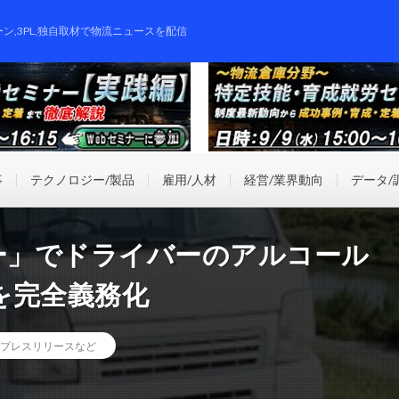
ーン,3PL,独自取材で物流ニュースを配信
事
テクノロジー/製品
雇用/人材
経営/業界動向
データ/
クゴー」でドライバーのアルコール
を完全義務化
プレスリリースなど