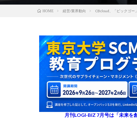
経営/業界動向
CBcloud、「ピック
HOME
月刊LOGI-BIZ 7月号は「未