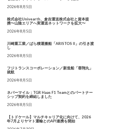
2026年8月5日
株式会社Univearth、倉吉運送株式会社と資本提
携〜山陰エリアへ実運送ネットワークを拡大〜
2026年8月5日
川崎重工業／ばら積運搬船「ARISTOS II」の引き渡
し
2026年8月5日
フジトランスコーポレーション／新造船「蓉翔丸」
就航
2026年8月5日
ネバーマイル：TGR Haas F1 Teamとのパートナー
シップ契約を締結しました
2026年8月5日
【トドケール】マルチキャリア化に向けて、2026
年7月よりヤマト運輸とのAPI連携を開始
2026年7月30日