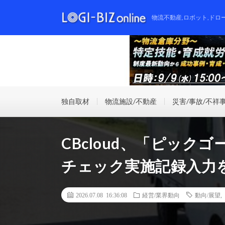
物流不動産,ロボット,ドロ
独自取材
物流施設/不動産
災害/事故/不祥
CBcloud、「ピッ
チェック実施記録入力
2026.07.08 16:36:08
経営/業界動向
動向/展望
,