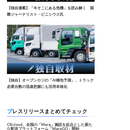
【独自連載】「今そこにある危機」を読み解く 国
際ジャーナリスト・ビニシウス氏
【独自】オープンロジの「AI梱包予測」、トラック
必要台数の迅速把握にも活用本格化
プレスリリースまとめてチェック
CBcloud、全国の「Marq」施設を起点とした新た
な配送プラットフォーム「MarqGO」開始