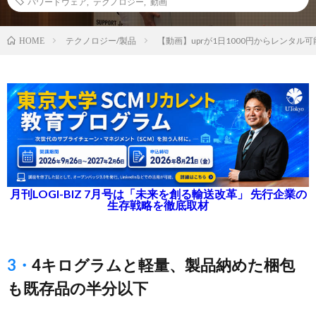
パワードウェア
,
テクノロジー
,
動画
テクノロジー/製品
【動画】uprが1日1000円からレンタ
HOME
月刊LOGI-BIZ 7月号は「未来を創る輸送改革」 先行企業の
生存戦略を徹底取材
3・4キログラムと軽量、製品納めた梱包
も既存品の半分以下