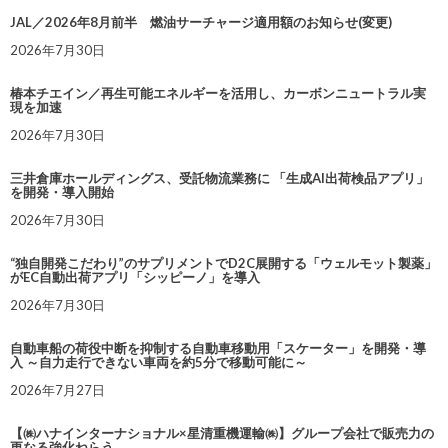
JAL／2026年8月前半 燃油サーチャージ適用額のお知らせ(変更)
2026年7月30日
椿本チエイン／再生可能エネルギーを活用し、カーボンニュートラル実
現を加速
2026年7月30日
三井倉庫ホールディングス、受託物流業務に 「生成AI出荷検品アプリ」
を開発・導入開始
2026年7月30日
“独自開発こだわり”のサプリメントでD2C展開する「ウェルモット製薬」
がEC自動出荷アプリ「シッピーノ」を導入
2026年7月30日
自動車船の荷役中断を抑制する自動車移動用「スケーター」を開発・導
入 ～自力走行できない車両を約5分で移動可能に～
2026年7月27日
【㈱ハナインターナショナル×星清重機運輸㈱】グループ会社で販売力の
更なる強化ねらう