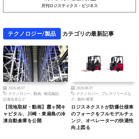
月刊ロジスティクス・ビジネス
テクノロジー/製品
カテゴリの最新記事
2026.08.07
2026.08.07
テクノロジー
,
動画
,
物流施設
,
テクノロジー
,
プレスリリースな
記者会見など
ど
,
動向/展望
【現地取材・動画】霞ヶ関キ
ロジスネクストが防爆仕様車
ャピタル、川崎・東扇島の冷
のフォークをフルモデルチェ
凍自動倉庫を公開
ンジ、オペレーターの快適性
向上図る