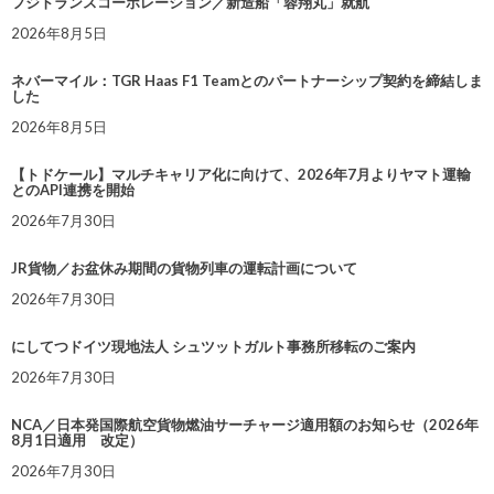
フジトランスコーポレーション／新造船「蓉翔丸」就航
2026年8月5日
ネバーマイル：TGR Haas F1 Teamとのパートナーシップ契約を締結しま
した
2026年8月5日
【トドケール】マルチキャリア化に向けて、2026年7月よりヤマト運輸
とのAPI連携を開始
2026年7月30日
JR貨物／お盆休み期間の貨物列車の運転計画について
2026年7月30日
にしてつドイツ現地法人 シュツットガルト事務所移転のご案内
2026年7月30日
NCA／日本発国際航空貨物燃油サーチャージ適用額のお知らせ（2026年
8月1日適用 改定）
2026年7月30日