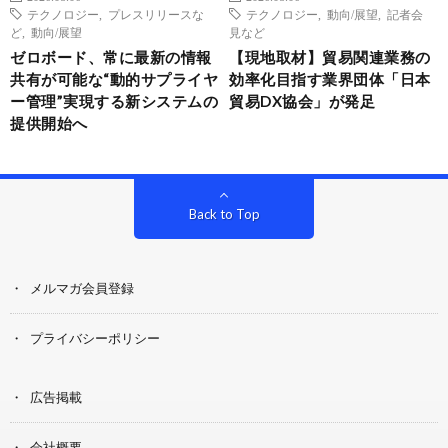
テクノロジー
,
プレスリリースな
テクノロジー
,
動向/展望
,
記者会
ど
,
動向/展望
見など
ゼロボード、常に最新の情報
【現地取材】貿易関連業務の
共有が可能な“動的サプライヤ
効率化目指す業界団体「日本
ー管理”実現する新システムの
貿易DX協会」が発足
提供開始へ
Back to Top
メルマガ会員登録
プライバシーポリシー
広告掲載
会社概要