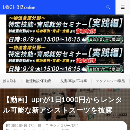
独自取材
物流施設/不動産
災害/事故/不祥事
テクノロジー/製品
【動画】uprが1日1000円からレンタ
ル可能な新アシストスーツを披露
2019.09.10 17:14:19
テクノロジー/製品