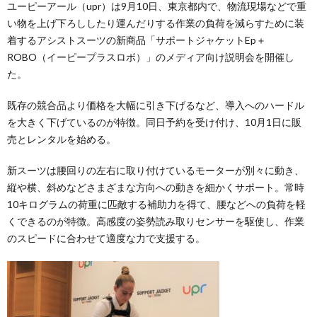
ユーピーアール（upr）は9月10日、東京都内で、物流現場などで重
い物を上げ下ろししたり運んだりする作業の負荷を減らすために装
着するアシストスーツの新商品「サポートジャケットEp＋
ROBO（イーピープラスロボ）」のメディア向け説明会を開催し
た。
既存の競合品より価格を大幅に引き下げるなど、導入へのハードル
を大きく下げているのが特徴。同日予約を受け付け、10月1日に販
売とレンタルを始める。
新スーツは腰回りの左右に取り付けているモーターが別々に動き、
縦や横、斜めなどさまざまな方向への動きを細かくサポート。常時
10キログラムの荷重に匹敵する補助力を得て、腰などへの負荷を軽
くできるのが特徴。高感度の姿勢読み取りセンサーを駆使し、作業
のスピードに合わせて適度な力で支援する。