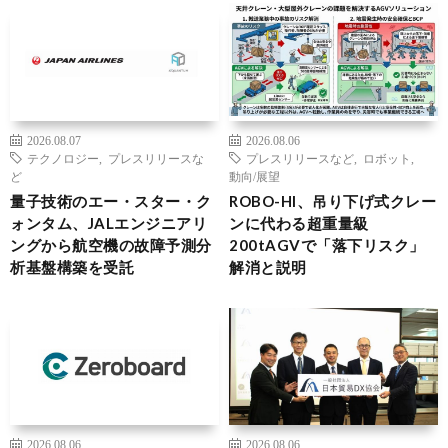
2026.08.07
2026.08.06
テクノロジー
,
プレスリリースな
プレスリリースなど
,
ロボット
,
ど
動向/展望
量子技術のエー・スター・ク
ROBO-HI、吊り下げ式クレー
ォンタム、JALエンジニアリ
ンに代わる超重量級
ングから航空機の故障予測分
200tAGVで「落下リスク」
析基盤構築を受託
解消と説明
2026.08.06
2026.08.06