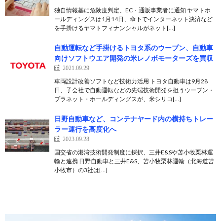
独自情報基に危険度判定、EC・通販事業者に通知 ヤマトホ
ールディングスは1月14日、傘下でインターネット決済など
を手掛けるヤマトフィナンシャルがネット[…]
自動運転など手掛けるトヨタ系のウーブン、自動車
向けソフトウエア開発の米レノボモーターズを買収
2021.09.29
車両設計改善ソフトなど技術力活用 トヨタ自動車は9月28
日、子会社で自動運転などの先端技術開発を担うウーブン・
プラネット・ホールディングスが、米シリコ[…]
日野自動車など、コンテナヤード内の横持ちトレー
ラー運行を高度化へ
2023.09.28
国交省の港湾技術開発制度に採択、三井E&Sや苫小牧栗林運
輸と連携 日野自動車と三井E&S、苫小牧栗林運輸（北海道苫
小牧市）の3社は[…]