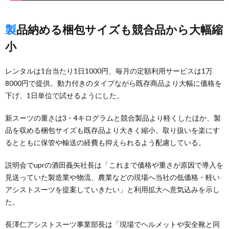
製品納める梱包サイズも競合品から大幅縮
小
レンタルは1台当たり1日1000円、毎月の定額利用サービスは1万
8000円で提供。動力付きのタイプながら既存商品より大幅に価格を
下げ、1日単位で試せるようにした。
新スーツの重さは3・4キログラムと競合製品より軽くしたほか、製
品を収める梱包サイズも既存品より大きく縮小、取り扱いを楽にす
るとともに保管や輸送の経費も抑えられるよう配慮している。
説明会でuprの酒田義矢社長は「これまで価格や重さが原因で導入を
見送っていた製造業や物流、農業などの現場へ当社の低価格・軽い
アシストスーツを提案していきたい」と利用拡大へ意気込みを示し
た。
長澤仁アシストスーツ事業部長は「現場でヘルメットや安全靴と同