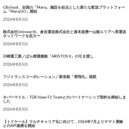
CBcloud、全国の「Marq」施設を起点とした新たな配送プラットフォー
ム「MarqGO」開始
2026年8月5日
株式会社Univearth、倉吉運送株式会社と資本提携〜山陰エリアへ実運送
ネットワークを拡大〜
2026年8月5日
川崎重工業／ばら積運搬船「ARISTOS II」の引き渡し
2026年8月5日
フジトランスコーポレーション／新造船「蓉翔丸」就航
2026年8月5日
ネバーマイル：TGR Haas F1 Teamとのパートナーシップ契約を締結しま
した
2026年8月5日
【トドケール】マルチキャリア化に向けて、2026年7月よりヤマト運輸
とのAPI連携を開始