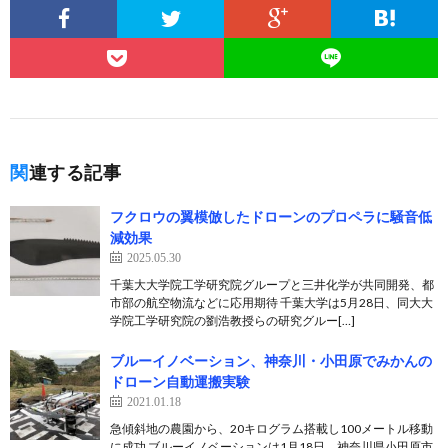
関連する記事
フクロウの翼模倣したドローンのプロペラに騒音低
減効果
2025.05.30
千葉大大学院工学研究院グループと三井化学が共同開発、都
市部の航空物流などに応用期待 千葉大学は5月28日、同大大
学院工学研究院の劉浩教授らの研究グルー[…]
ブルーイノベーション、神奈川・小田原でみかんの
ドローン自動運搬実験
2021.01.18
急傾斜地の農園から、20キログラム搭載し100メートル移動
に成功 ブルーイノベーションは1月18日、神奈川県小田原市