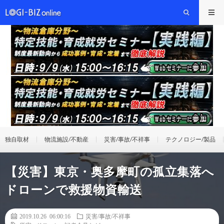
独自取材
物流施設/不動産
災害/事故/不祥事
テクノロジー/製品
【災害】東京・奥多摩町の孤立集落へ
ドローンで救援物資輸送
2019.10.26 06:00:16
災害/事故/不祥事