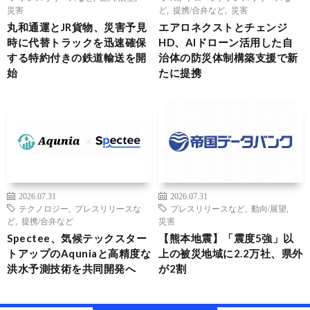
災害
ど
,
提携/合弁など
,
災害
丸和通運とJR貨物、災害予見
エアロネクストとチェンジ
時に代替トラックを迅速確保
HD、AIドローン活用した自
する特約付きの鉄道輸送を開
治体の防災体制構築支援で新
始
たに提携
2026.07.31
2026.07.31
テクノロジー
,
プレスリリースな
プレスリリースなど
,
動向/展望
,
ど
,
提携/合弁など
災害
Spectee、気候テックスター
【熊本地震】「震度5強」以
トアップのAquniaと高精度な
上の被災地域に2.2万社、県外
洪水予測技術を共同開発へ
が2割