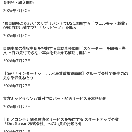
を開発・導入開始
2026年7月30日
“独自開発こだわり”のサプリメントでD2C展開する「ウェルモット製薬」
がEC自動出荷アプリ「シッピーノ」を導入
2026年7月30日
自動車船の荷役中断を抑制する自動車移動用「スケーター」を開発・導
入 ～自力走行できない車両を約5分で移動可能に～
2026年7月27日
【㈱ハナインターナショナル×星清重機運輸㈱】グループ会社で販売力の
更なる強化ねらう
2026年7月27日
東京ミッドタウン八重洲でロボット配送サービスを本格始動
2026年7月27日
上組／コンテナ物流最適化サービスを提供する スタートアップ企業
「OneStream株式会社」への出資のお知らせ
2026年7月21日