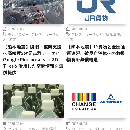
2026.08.05
2026.08.04
テクノロジー
,
プレスリリースな
プレスリリースなど
,
動向/展望
,
ど
,
災害
災害
【熊本地震】復旧・復興支援
【熊本地震】JR貨物と全国通
へ高精度3次元点群データと
運連盟、被災自治体への救援
Google Photorealistic 3D
物資を無償輸送
Tilesを活用した空間情報を無
償提供
2026.08.04
2026.08.03
プレスリリースなど
,
動向/展望
,
AI
,
ドローン
,
プレスリリースな