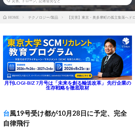
災害
,
ドローン
,
記者会見など
テクノロジー/製品
【災害】東京・奥多摩町の孤立集落へド
HOME
月刊LOGI-BIZ 7月号は「未来を創る輸送改革」 先行企業の
生存戦略を徹底取材
台風19号受け都が10月28日に予定、完全
自律飛行