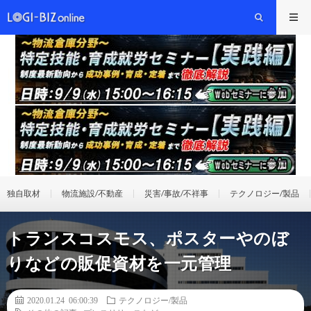
独自取材
物流施設/不動産
災害/事故/不祥事
テクノロジー/製品
トランスコスモス、ポスターやのぼ
りなどの販促資材を一元管理
2020.01.24 06:00:39
テクノロジー/製品