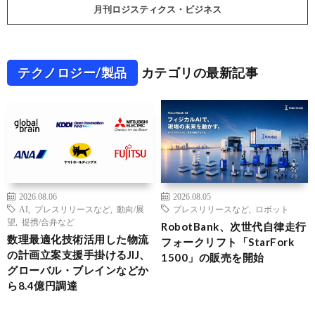
月刊ロジスティクス・ビジネス
テクノロジー/製品
カテゴリの最新記事
2026.08.06
2026.08.05
AI
,
プレスリリースなど
,
動向/展
プレスリリースなど
,
ロボット
望
,
提携/合弁など
RobotBank、次世代自律走行
数理最適化技術活用した物流
フォークリフト「StarFork
の計画立案支援手掛けるJIJ、
1500」の販売を開始
グローバル・ブレインなどか
ら8.4億円調達