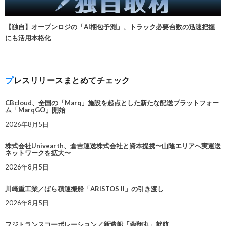
【独自】オープンロジの「AI梱包予測」、トラック必要台数の迅速把握
にも活用本格化
プレスリリースまとめてチェック
CBcloud、全国の「Marq」施設を起点とした新たな配送プラットフォー
ム「MarqGO」開始
2026年8月5日
株式会社Univearth、倉吉運送株式会社と資本提携〜山陰エリアへ実運送
ネットワークを拡大〜
2026年8月5日
川崎重工業／ばら積運搬船「ARISTOS II」の引き渡し
2026年8月5日
フジトランスコーポレーション／新造船「蓉翔丸」就航