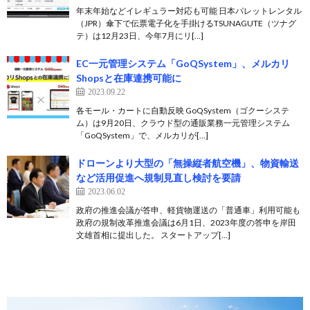
年末年始などイレギュラー対応も可能 日本パレットレンタル
（JPR）傘下で伝票電子化を手掛けるTSUNAGUTE（ツナグ
テ）は12月23日、今年7月にリ[…]
EC一元管理システム「GoQSystem」、メルカリ
Shopsと在庫連携可能に
2023.09.22
各モール・カートに自動反映 GoQSystem（ゴクーシステ
ム）は9月20日、クラウド型の通販業務一元管理システム
「GoQSystem」で、メルカリが[…]
ドローンより大型の「無操縦者航空機」、物資輸送
など活用促進へ規制見直し検討を要請
2023.06.02
政府の推進会議が答申、軽貨物運送の「普通車」利用可能も
政府の規制改革推進会議は6月1日、2023年度の答申を岸田
文雄首相に提出した。 スタートアップ[…]