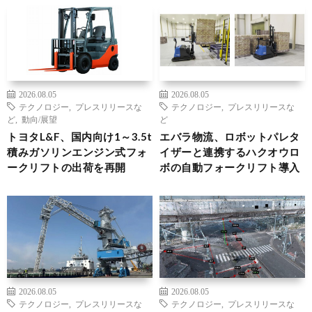
2026.08.05
2026.08.05
テクノロジー
,
プレスリリースな
テクノロジー
,
プレスリリースな
ど
,
動向/展望
ど
トヨタL&F、国内向け1～3.5t
エバラ物流、ロボットパレタ
積みガソリンエンジン式フォ
イザーと連携するハクオウロ
ークリフトの出荷を再開
ボの自動フォークリフト導入
2026.08.05
2026.08.05
テクノロジー
,
プレスリリースな
テクノロジー
,
プレスリリースな