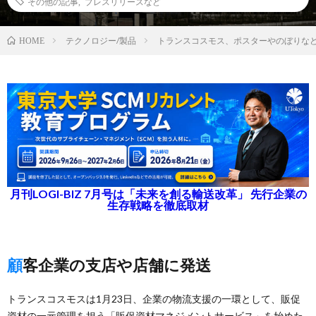
その他の記事
,
プレスリリースなど
テクノロジー/製品
トランスコスモス、ポスターやのぼりな
HOME
月刊LOGI-BIZ 7月号は「未来を創る輸送改革」 先行企業の
生存戦略を徹底取材
顧客企業の支店や店舗に発送
トランスコスモスは1月23日、企業の物流支援の一環として、販促
資材の一元管理を担う「販促資材マネジメントサービス」を始めた