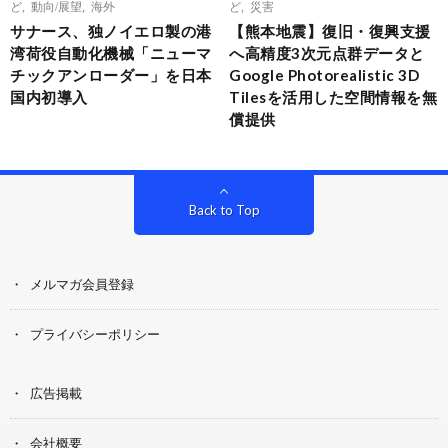
ど
,
動向/展望
,
海外
ど
,
災害
サナース、独ノイエロ製の港
【熊本地震】復旧・復興支援
湾荷役自動化機械「ニューマ
へ高精度3次元点群データと
チックアンローダー」を日本
Google Photorealistic 3D
国内初導入
Tilesを活用した空間情報を無
償提供
Back to Top
メルマガ会員登録
プライバシーポリシー
広告掲載
会社概要