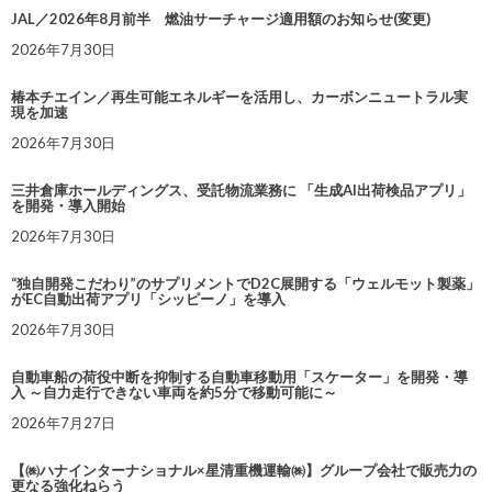
JAL／2026年8月前半 燃油サーチャージ適用額のお知らせ(変更)
2026年7月30日
椿本チエイン／再生可能エネルギーを活用し、カーボンニュートラル実
現を加速
2026年7月30日
三井倉庫ホールディングス、受託物流業務に 「生成AI出荷検品アプリ」
を開発・導入開始
2026年7月30日
“独自開発こだわり”のサプリメントでD2C展開する「ウェルモット製薬」
がEC自動出荷アプリ「シッピーノ」を導入
2026年7月30日
自動車船の荷役中断を抑制する自動車移動用「スケーター」を開発・導
入 ～自力走行できない車両を約5分で移動可能に～
2026年7月27日
【㈱ハナインターナショナル×星清重機運輸㈱】グループ会社で販売力の
更なる強化ねらう