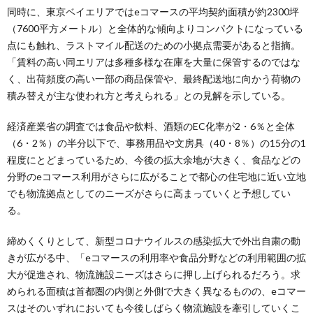
同時に、東京ベイエリアではeコマースの平均契約面積が約2300坪
（7600平方メートル）と全体的な傾向よりコンパクトになっている
点にも触れ、ラストマイル配送のための小拠点需要があると指摘。
「賃料の高い同エリアは多種多様な在庫を大量に保管するのではな
く、出荷頻度の高い一部の商品保管や、最終配送地に向かう荷物の
積み替えが主な使われ方と考えられる」との見解を示している。
経済産業省の調査では食品や飲料、酒類のEC化率が2・6％と全体
（6・2％）の半分以下で、事務用品や文房具（40・8％）の15分の1
程度にとどまっているため、今後の拡大余地が大きく、食品などの
分野のeコマース利用がさらに広がることで都心の住宅地に近い立地
でも物流拠点としてのニーズがさらに高まっていくと予想してい
る。
締めくくりとして、新型コロナウイルスの感染拡大で外出自粛の動
きが広がる中、「eコマースの利用率や食品分野などの利用範囲の拡
大が促進され、物流施設ニーズはさらに押し上げられるだろう。求
められる面積は首都圏の内側と外側で大きく異なるものの、eコマー
スはそのいずれにおいても今後しばらく物流施設を牽引していくこ