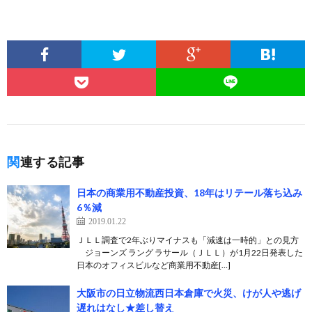
関連する記事
日本の商業用不動産投資、18年はリテール落ち込み
6％減
2019.01.22
ＪＬＬ調査で2年ぶりマイナスも「減速は一時的」との見方
ジョーンズ ラング ラサール（ＪＬＬ）が1月22日発表した
日本のオフィスビルなど商業用不動産[…]
大阪市の日立物流西日本倉庫で火災、けが人や逃げ
遅れはなし★差し替え