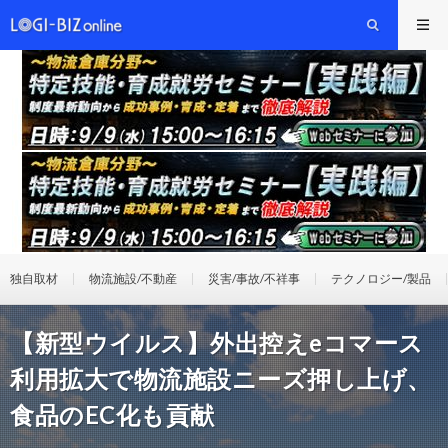
独自取材
物流施設/不動産
災害/事故/不祥事
テクノロジー/製品
【新型ウイルス】外出控えeコマース
利用拡大で物流施設ニーズ押し上げ、
食品のEC化も貢献