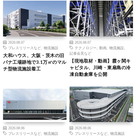
2026.08.07
2026.08.07
プレスリリースなど
,
物流施設
テクノロジー
,
動画
,
物流施設
,
記者会見など
大和ハウス、大阪・茨木の旧
【現地取材・動画】霞ヶ関キ
パナ工場跡地で3.1万㎡のマル
ャピタル、川崎・東扇島の冷
チ型物流施設着工
凍自動倉庫を公開
2026.08.06
2026.08.06
プレスリリースなど
,
物流施設
プレスリリースなど
,
物流施設