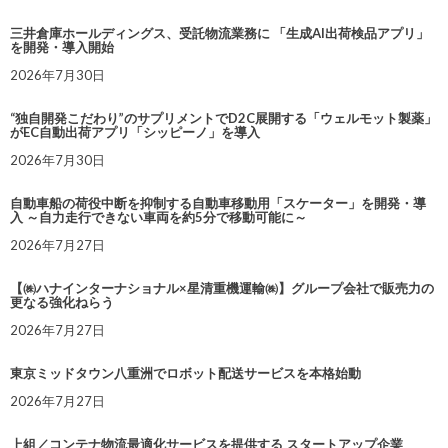
三井倉庫ホールディングス、受託物流業務に 「生成AI出荷検品アプリ」
を開発・導入開始
2026年7月30日
“独自開発こだわり”のサプリメントでD2C展開する「ウェルモット製薬」
がEC自動出荷アプリ「シッピーノ」を導入
2026年7月30日
自動車船の荷役中断を抑制する自動車移動用「スケーター」を開発・導
入 ～自力走行できない車両を約5分で移動可能に～
2026年7月27日
【㈱ハナインターナショナル×星清重機運輸㈱】グループ会社で販売力の
更なる強化ねらう
2026年7月27日
東京ミッドタウン八重洲でロボット配送サービスを本格始動
2026年7月27日
上組／コンテナ物流最適化サービスを提供する スタートアップ企業