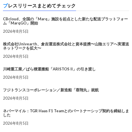
プレスリリースまとめてチェック
CBcloud、全国の「Marq」施設を起点とした新たな配送プラットフォー
ム「MarqGO」開始
2026年8月5日
株式会社Univearth、倉吉運送株式会社と資本提携〜山陰エリアへ実運送
ネットワークを拡大〜
2026年8月5日
川崎重工業／ばら積運搬船「ARISTOS II」の引き渡し
2026年8月5日
フジトランスコーポレーション／新造船「蓉翔丸」就航
2026年8月5日
ネバーマイル：TGR Haas F1 Teamとのパートナーシップ契約を締結しま
した
2026年8月5日