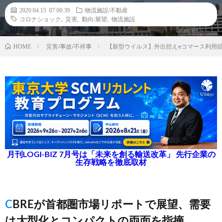
2020.04.15 07:00:39
物流施設/不動産
コロナショック
,
災害
,
動向/展望
,
物流施設
災害/事故/不祥事
【新型ウイルス】外出控えeコマース利用
HOME
月刊LOGI-BIZ 7月号は「未来を創る輸送改革」 先行企業の
生存戦略を徹底取材
CBREが首都圏市場リポートで展望、需要
は大型化とコンパクトの両面を指摘