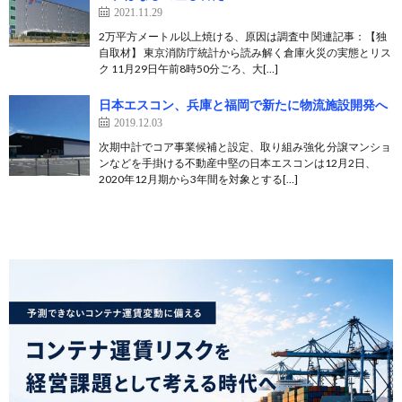
2021.11.29
2万平方メートル以上焼ける、原因は調査中 関連記事：【独
自取材】 東京消防庁統計から読み解く倉庫火災の実態とリス
ク 11月29日午前8時50分ごろ、大[…]
日本エスコン、兵庫と福岡で新たに物流施設開発へ
2019.12.03
次期中計でコア事業候補と設定、取り組み強化 分譲マンショ
ンなどを手掛ける不動産中堅の日本エスコンは12月2日、
2020年12月期から3年間を対象とする[…]