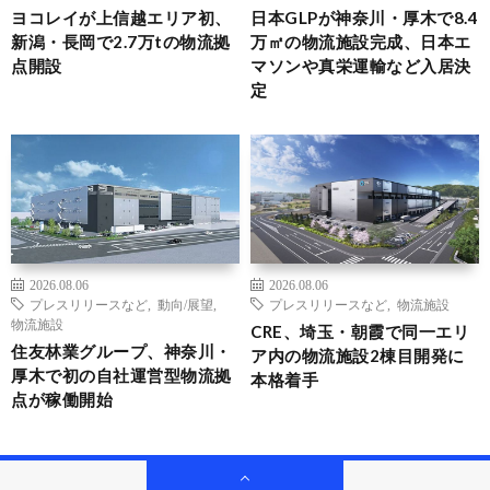
ヨコレイが上信越エリア初、
日本GLPが神奈川・厚木で8.4
新潟・長岡で2.7万tの物流拠
万㎡の物流施設完成、日本エ
点開設
マソンや真栄運輸など入居決
定
2026.08.06
2026.08.06
プレスリリースなど
,
動向/展望
,
プレスリリースなど
,
物流施設
物流施設
CRE、埼玉・朝霞で同一エリ
住友林業グループ、神奈川・
ア内の物流施設2棟目開発に
厚木で初の自社運営型物流拠
本格着手
点が稼働開始