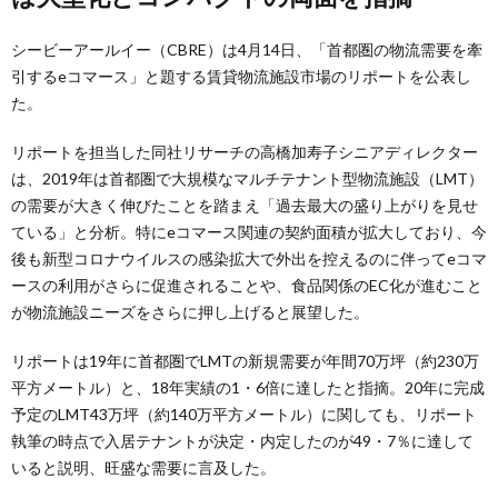
シービーアールイー（CBRE）は4月14日、「首都圏の物流需要を牽
引するeコマース」と題する賃貸物流施設市場のリポートを公表し
た。
リポートを担当した同社リサーチの高橋加寿子シニアディレクター
は、2019年は首都圏で大規模なマルチテナント型物流施設（LMT）
の需要が大きく伸びたことを踏まえ「過去最大の盛り上がりを見せ
ている」と分析。特にeコマース関連の契約面積が拡大しており、今
後も新型コロナウイルスの感染拡大で外出を控えるのに伴ってeコマ
ースの利用がさらに促進されることや、食品関係のEC化が進むこと
が物流施設ニーズをさらに押し上げると展望した。
リポートは19年に首都圏でLMTの新規需要が年間70万坪（約230万
平方メートル）と、18年実績の1・6倍に達したと指摘。20年に完成
予定のLMT43万坪（約140万平方メートル）に関しても、リポート
執筆の時点で入居テナントが決定・内定したのが49・7％に達して
いると説明、旺盛な需要に言及した。