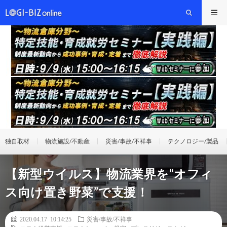
独自取材
物流施設/不動産
災害/事故/不祥事
テクノロジー/製品
【新型ウイルス】物流業界を“オフィ
ス向け置き野菜”で支援！
2020.04.17 10:14:25
災害/事故/不祥事