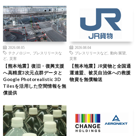
2026.08.05
2026.08.04
テクノロジー
,
プレスリリースな
プレスリリースなど
,
動向/展望
,
ど
,
災害
災害
【熊本地震】復旧・復興支援
【熊本地震】JR貨物と全国通
へ高精度3次元点群データと
運連盟、被災自治体への救援
Google Photorealistic 3D
物資を無償輸送
Tilesを活用した空間情報を無
償提供