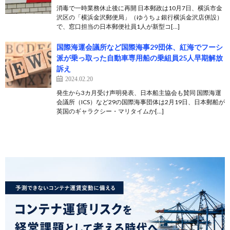
消毒で一時業務休止後に再開 日本郵政は10月7日、横浜市金
沢区の「横浜金沢郵便局」（ゆうちょ銀行横浜金沢店併設）
で、窓口担当の日本郵便社員1人が新型コ[…]
国際海運会議所など国際海事29団体、紅海でフーシ
派が乗っ取った自動車専用船の乗組員25人早期解放
訴え
2024.02.20
発生から3カ月受け声明発表、日本船主協会も賛同 国際海運
会議所（ICS）など29の国際海事団体は2月19日、日本郵船が
英国のギャラクシー・マリタイムか[…]