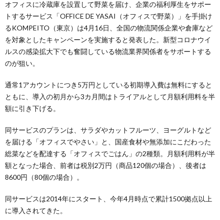
オフィスに冷蔵庫を設置して野菜を届け、企業の福利厚生をサポー
トするサービス「OFFICE DE YASAI（オフィスで野菜）」を手掛け
るKOMPEITO（東京）は4月16日、全国の物流関係企業や倉庫など
を対象としたキャンペーンを実施すると発表した。新型コロナウイ
ルスの感染拡大下でも奮闘している物流業界関係者をサポートする
のが狙い。
通常1アカウントにつき5万円としている初期導入費は無料にすると
ともに、導入の初月から3カ月間はトライアルとして月額利用料を半
額に引き下げる。
同サービスのプランは、サラダやカットフルーツ、ヨーグルトなど
を届ける「オフィスでやさい」と、国産食材や無添加にこだわった
総菜などを配達する「オフィスでごはん」の2種類。月額利用料が半
額となった場合、前者は税別2万円（商品120個の場合）、後者は
8600円（80個の場合）。
同サービスは2014年にスタート、今年4月時点で累計1500拠点以上
に導入されてきた。