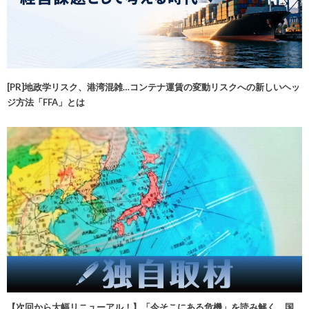
[PR]地政学リスク、港湾混雑…コンテナ運賃の変動リスクへの新しいヘッ
ジ方法「FFA」とは
【次回から大幅リニューアル！】「今そこにある危機」を読み解く 国