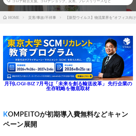
コロナ経営支援
,
コロナショック
,
災害
,
プレスリリースなど
災害/事故/不祥事
【新型ウイルス】物流業界を“オフィス向け
HOME
月刊LOGI-BIZ 7月号は「未来を創る輸送改革」 先行企業の
生存戦略を徹底取材
KOMPEITOが初期導入費無料などキャン
ペーン展開