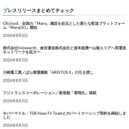
プレスリリースまとめてチェック
CBcloud、全国の「Marq」施設を起点とした新たな配送プラットフォー
ム「MarqGO」開始
2026年8月5日
株式会社Univearth、倉吉運送株式会社と資本提携〜山陰エリアへ実運送
ネットワークを拡大〜
2026年8月5日
川崎重工業／ばら積運搬船「ARISTOS II」の引き渡し
2026年8月5日
フジトランスコーポレーション／新造船「蓉翔丸」就航
2026年8月5日
ネバーマイル：TGR Haas F1 Teamとのパートナーシップ契約を締結しま
した
2026年8月5日