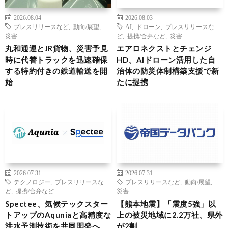
2026.08.04
2026.08.03
プレスリリースなど
,
動向/展望
,
AI
,
ドローン
,
プレスリリースな
災害
ど
,
提携/合弁など
,
災害
丸和通運とJR貨物、災害予見
エアロネクストとチェンジ
時に代替トラックを迅速確保
HD、AIドローン活用した自
する特約付きの鉄道輸送を開
治体の防災体制構築支援で新
始
たに提携
2026.07.31
2026.07.31
テクノロジー
,
プレスリリースな
プレスリリースなど
,
動向/展望
,
ど
,
提携/合弁など
災害
Spectee、気候テックスター
【熊本地震】「震度5強」以
トアップのAquniaと高精度な
上の被災地域に2.2万社、県外
洪水予測技術を共同開発へ
が2割