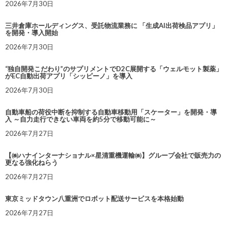
2026年7月30日
三井倉庫ホールディングス、受託物流業務に 「生成AI出荷検品アプリ」
を開発・導入開始
2026年7月30日
“独自開発こだわり”のサプリメントでD2C展開する「ウェルモット製薬」
がEC自動出荷アプリ「シッピーノ」を導入
2026年7月30日
自動車船の荷役中断を抑制する自動車移動用「スケーター」を開発・導
入 ～自力走行できない車両を約5分で移動可能に～
2026年7月27日
【㈱ハナインターナショナル×星清重機運輸㈱】グループ会社で販売力の
更なる強化ねらう
2026年7月27日
東京ミッドタウン八重洲でロボット配送サービスを本格始動
2026年7月27日