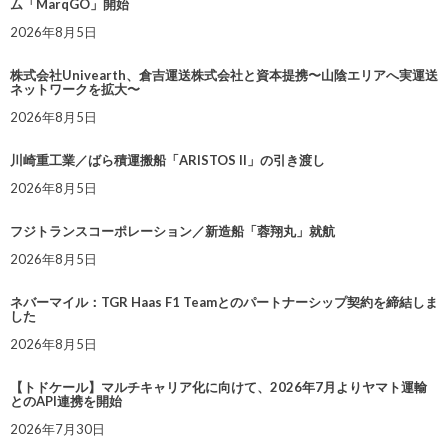
ム「MarqGO」開始
2026年8月5日
株式会社Univearth、倉吉運送株式会社と資本提携〜山陰エリアへ実運送
ネットワークを拡大〜
2026年8月5日
川崎重工業／ばら積運搬船「ARISTOS II」の引き渡し
2026年8月5日
フジトランスコーポレーション／新造船「蓉翔丸」就航
2026年8月5日
ネバーマイル：TGR Haas F1 Teamとのパートナーシップ契約を締結しま
した
2026年8月5日
【トドケール】マルチキャリア化に向けて、2026年7月よりヤマト運輸
とのAPI連携を開始
2026年7月30日