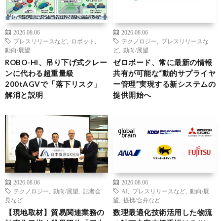
2026.08.06
2026.08.06
プレスリリースなど
,
ロボット
,
テクノロジー
,
プレスリリースな
動向/展望
ど
,
動向/展望
ROBO-HI、吊り下げ式クレー
ゼロボード、常に最新の情報
ンに代わる超重量級
共有が可能な“動的サプライヤ
200tAGVで「落下リスク」
ー管理”実現する新システムの
解消と説明
提供開始へ
2026.08.06
2026.08.06
テクノロジー
,
動向/展望
,
記者会
AI
,
プレスリリースなど
,
動向/展
見など
望
,
提携/合弁など
【現地取材】貿易関連業務の
数理最適化技術活用した物流