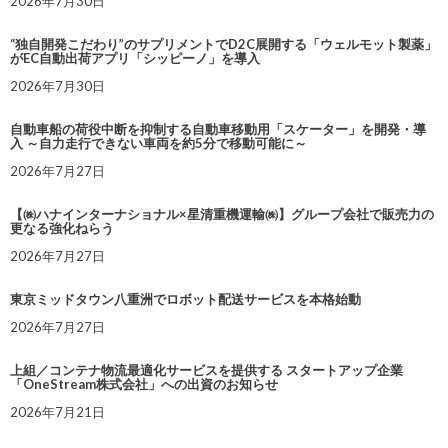
2026年7月30日
“独自開発こだわり”のサプリメントでD2C展開する「ウェルモット製薬」
がEC自動出荷アプリ「シッピーノ」を導入
2026年7月30日
自動車船の荷役中断を抑制する自動車移動用「スケーター」を開発・導
入 ～自力走行できない車両を約5分で移動可能に～
2026年7月27日
【㈱ハナインターナショナル×星清重機運輸㈱】グループ会社で販売力の
更なる強化ねらう
2026年7月27日
東京ミッドタウン八重洲でロボット配送サービスを本格始動
2026年7月27日
上組／コンテナ物流最適化サービスを提供する スタートアップ企業
「OneStream株式会社」への出資のお知らせ
2026年7月21日