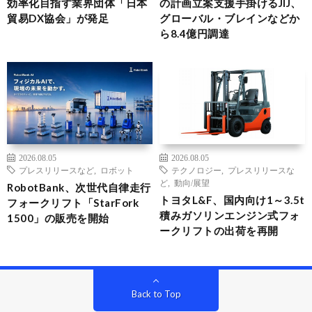
効率化目指す業界団体「日本
の計画立案支援手掛けるJIJ、
貿易DX協会」が発足
グローバル・ブレインなどか
ら8.4億円調達
2026.08.05
2026.08.05
プレスリリースなど
,
ロボット
テクノロジー
,
プレスリリースな
ど
,
動向/展望
RobotBank、次世代自律走行
トヨタL&F、国内向け1～3.5t
フォークリフト「StarFork
積みガソリンエンジン式フォ
1500」の販売を開始
ークリフトの出荷を再開
Back to Top