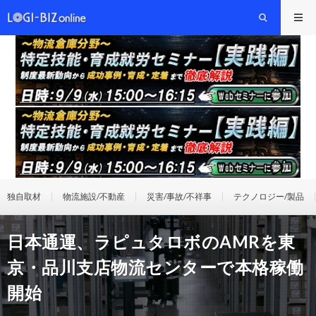
独自取材
物流施設/不動産
災害/事故/不祥事
テクノロジー/製品
日本通運、ラピュタロボのAMRを東
京・品川支店物流センターで本格稼働
開始