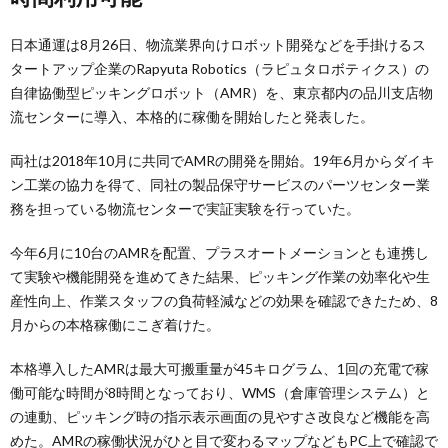
日本通運は8月26日、物流業界向けロボット開発などを手掛けるス
タートアップ企業のRapyuta Robotics（ラピュタロボティクス）の
自律協働型ピッキングロボット（AMR）を、東京都内の品川支店物
流センターに導入、本格的に稼働を開始したと発表した。
両社は2018年10月に共同でAMRの開発を開始。19年6月からダイキ
ン工業の協力を得て、同社の製品保守サービスのパーツセンター業
務を担っている物流センターで実証実験を行っていた。
今年6月に10台のAMRを配置、プラスオートメーションとも連携し
て実験や機能開発を進めてきた結果、ピッキング作業の効率化や生
産性向上、作業スタッフの負荷軽減などの効果を確認できたため、8
月からの本格稼働にこぎ着けた。
本格導入したAMRは最大可搬重量が45キログラム、1回の充電で稼
働可能な時間が8時間となっており、WMS（倉庫管理システム）と
の連動、ピッキング時の指示表示画面の見やすさ改良など機能を高
めた。AMRの稼働状況がひと目で変わるマップなどもPC上で確認で