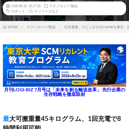
2020.08.26 10:27:20
テクノロジー/製品
ロボット
,
プレスリリースなど
テクノロジー/製品
日本通運、ラピュタロボのAMRを東京・
HOME
月刊LOGI-BIZ 7月号は「未来を創る輸送改革」 先行企業の
生存戦略を徹底取材
最大可搬重量45キログラム、1回充電で8
時間利用可能