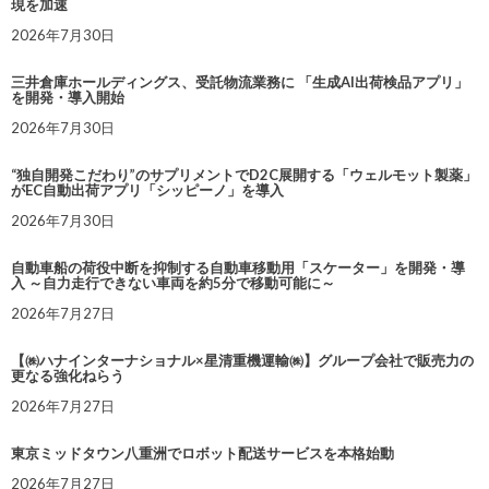
現を加速
2026年7月30日
三井倉庫ホールディングス、受託物流業務に 「生成AI出荷検品アプリ」
を開発・導入開始
2026年7月30日
“独自開発こだわり”のサプリメントでD2C展開する「ウェルモット製薬」
がEC自動出荷アプリ「シッピーノ」を導入
2026年7月30日
自動車船の荷役中断を抑制する自動車移動用「スケーター」を開発・導
入 ～自力走行できない車両を約5分で移動可能に～
2026年7月27日
【㈱ハナインターナショナル×星清重機運輸㈱】グループ会社で販売力の
更なる強化ねらう
2026年7月27日
東京ミッドタウン八重洲でロボット配送サービスを本格始動
2026年7月27日