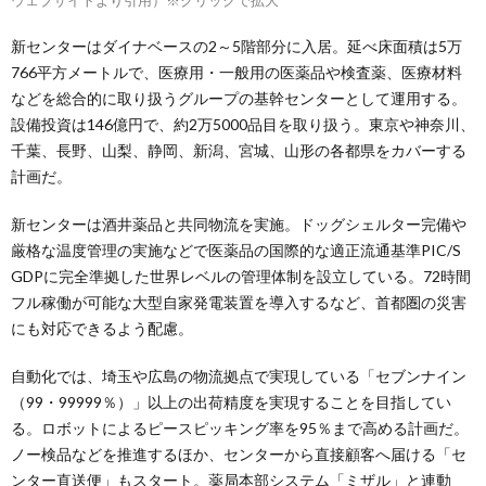
新センターはダイナベースの2～5階部分に入居。延べ床面積は5万
766平方メートルで、医療用・一般用の医薬品や検査薬、医療材料
などを総合的に取り扱うグループの基幹センターとして運用する。
設備投資は146億円で、約2万5000品目を取り扱う。東京や神奈川、
千葉、長野、山梨、静岡、新潟、宮城、山形の各都県をカバーする
計画だ。
新センターは酒井薬品と共同物流を実施。ドッグシェルター完備や
厳格な温度管理の実施などで医薬品の国際的な適正流通基準PIC/S
GDPに完全準拠した世界レベルの管理体制を設立している。72時間
フル稼働が可能な大型自家発電装置を導入するなど、首都圏の災害
にも対応できるよう配慮。
自動化では、埼玉や広島の物流拠点で実現している「セブンナイン
（99・99999％）」以上の出荷精度を実現することを目指してい
る。ロボットによるピースピッキング率を95％まで高める計画だ。
ノー検品などを推進するほか、センターから直接顧客へ届ける「セ
ンター直送便」もスタート。薬局本部システム「ミザル」と連動