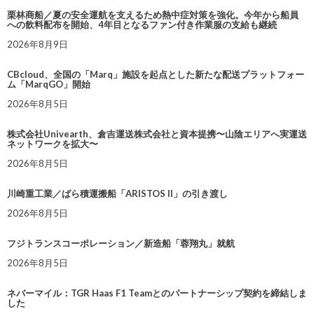
栗林商船／夏の安全運航を支えるため熱中症対策を強化。今年から船員
への飲料配布を開始、4年目となるファン付き作業服の支給も継続
2026年8月9日
CBcloud、全国の「Marq」施設を起点とした新たな配送プラットフォー
ム「MarqGO」開始
2026年8月5日
株式会社Univearth、倉吉運送株式会社と資本提携〜山陰エリアへ実運送
ネットワークを拡大〜
2026年8月5日
川崎重工業／ばら積運搬船「ARISTOS II」の引き渡し
2026年8月5日
フジトランスコーポレーション／新造船「蓉翔丸」就航
2026年8月5日
ネバーマイル：TGR Haas F1 Teamとのパートナーシップ契約を締結しま
した