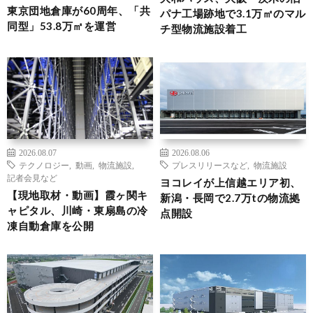
東京団地倉庫が60周年、「共
パナ工場跡地で3.1万㎡のマル
同型」53.8万㎡を運営
チ型物流施設着工
2026.08.07
2026.08.06
テクノロジー
,
動画
,
物流施設
,
プレスリリースなど
,
物流施設
記者会見など
ヨコレイが上信越エリア初、
【現地取材・動画】霞ヶ関キ
新潟・長岡で2.7万tの物流拠
ャピタル、川崎・東扇島の冷
点開設
凍自動倉庫を公開