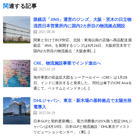
関連する記事
眼鏡店「JINS」運営のジンズ、大阪・茨木の日立物
流西日本営業所内に国内2カ所目の物流拠点開設
2021.08.26
関東と分けてBCP対応、北陸・東海以南の店舗へ商品配送 眼
鏡店「JINS」を展開するジンズは8月26日、大阪府茨木市で
国内2カ所目の物流拠点「大阪倉庫[…]
CRE、物流施設事業でインド進出へ
2025.01.29
海外事業の収益拡大図る シーアールイー（CRE）は1月28
日、インドに進出すると発表した。 同社は傘下のCRE Asiaを
通じて、ベトナムとインドネシ[…]
DHLジャパン、東京・新木場の基幹拠点で太陽光発
電導入
2022.04.19
日本GLPと契約更新機に、電力消費量の20％賄う想定 DHLジ
ャパンは4月19日、日本GLPと物流施設「DHL東京ディスト
リビューションセンター」（東[…]