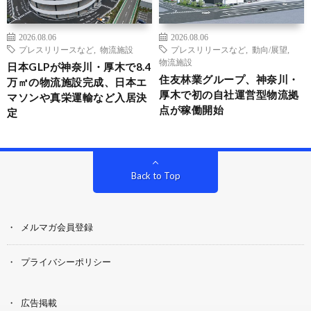
2026.08.06
2026.08.06
プレスリリースなど
,
物流施設
プレスリリースなど
,
動向/展望
,
物流施設
日本GLPが神奈川・厚木で8.4
住友林業グループ、神奈川・
万㎡の物流施設完成、日本エ
厚木で初の自社運営型物流拠
マソンや真栄運輸など入居決
点が稼働開始
定
Back to Top
メルマガ会員登録
プライバシーポリシー
広告掲載