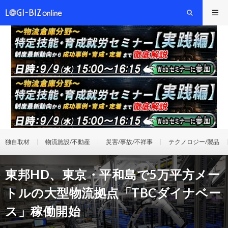
独自取材
物流施設/不動産
災害/事故/不祥事
テクノロジー/製品
東邦HD、東京・平和島で5万平方メー
トルの大型物流拠点「TBCダイナベー
ス」稼働開始