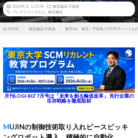
2020.09.16 12:31:09
物流施設/不動産
プレスリリースなど
,
物流施設
物流施設/不動産
東邦HD、東京・平和島で5万平方メートル
HOME
月刊LOGI-BIZ 7月号は「未来を創る輸送改革」 先行企業の
生存戦略を徹底取材
MUJINの制御技術取り入れピースピッキ
ングロボット導入、積極的に自動化