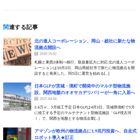
関連する記事
北の達人コーポレーション、岡山・総社に新たな物
流拠点開設へ
2020.10.02
札幌と東西2体制へ移行、取扱量拡大に対応 北の達人コーポ
レーションは10月2日、岡山県総社市で新たに物流拠点を開
設すると発表した。同5日に運営を始める[…]
日本GLPが茨城・境町で開発中のマルチ型物流施
設、関西地盤のオオサカデリバリーが一角に入居へ
2025.04.04
2.6万㎡、5月竣工予定 日本GLPは4月3日、茨城県境町で5月
に竣工する予定のマルチテナント型物流施設「GLP境古河
Ⅰ」で、関西を地盤とする物流企業[…]
アマゾンが欧州の物流拠点に1.9兆円投資へ、自走式
ロボット導入★訂正