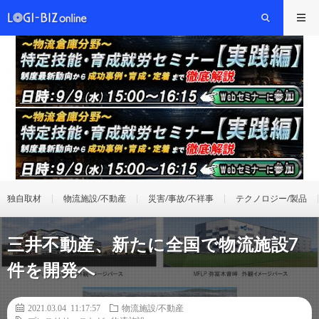
独自取材
物流施設/不動産
災害/事故/不祥事
テクノロジー/製品
三井不動産、新たに全国で物流施設7
件を開発へ
2021.03.04 11:17:57
物流施設/不動産