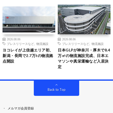
2026.08.06
2026.08.06
プレスリリースなど
,
物流施設
プレスリリースなど
,
物流施設
ヨコレイが上信越エリア初、
日本GLPが神奈川・厚木で8.4
新潟・長岡で2.7万tの物流拠
万㎡の物流施設完成、日本エ
点開設
マソンや真栄運輸など入居決
定
Back to Top
メルマガ会員登録