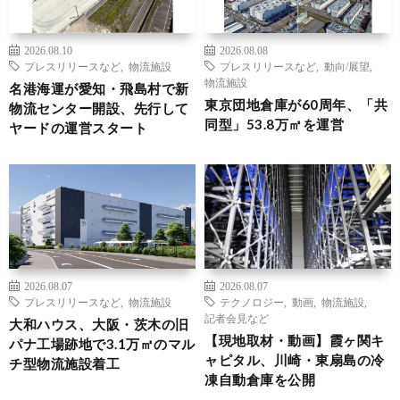
2026.08.10
2026.08.08
プレスリリースなど
,
物流施設
プレスリリースなど
,
動向/展望
,
物流施設
名港海運が愛知・飛島村で新
東京団地倉庫が60周年、「共
物流センター開設、先行して
同型」53.8万㎡を運営
ヤードの運営スタート
2026.08.07
2026.08.07
プレスリリースなど
,
物流施設
テクノロジー
,
動画
,
物流施設
,
記者会見など
大和ハウス、大阪・茨木の旧
【現地取材・動画】霞ヶ関キ
パナ工場跡地で3.1万㎡のマル
ャピタル、川崎・東扇島の冷
チ型物流施設着工
凍自動倉庫を公開