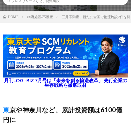
プレスリリースなど
,
物流施設
物流施設/不動産
三井不動産、新たに全国で物流施設7件を開
HOME
月刊LOGI-BIZ 7月号は「未来を創る輸送改革」 先行企業の
生存戦略を徹底取材
東京や神奈川など、累計投資額は6100億
円に