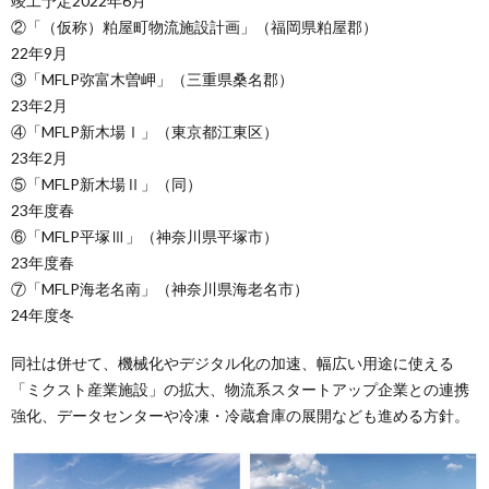
竣工予定2022年6月
②「（仮称）粕屋町物流施設計画」（福岡県粕屋郡）
22年9月
③「MFLP弥富木曽岬」（三重県桑名郡）
23年2月
④「MFLP新木場Ⅰ」（東京都江東区）
23年2月
⑤「MFLP新木場Ⅱ」（同）
23年度春
⑥「MFLP平塚Ⅲ」（神奈川県平塚市）
23年度春
⑦「MFLP海老名南」（神奈川県海老名市）
24年度冬
同社は併せて、機械化やデジタル化の加速、幅広い用途に使える
「ミクスト産業施設」の拡大、物流系スタートアップ企業との連携
強化、データセンターや冷凍・冷蔵倉庫の展開なども進める方針。