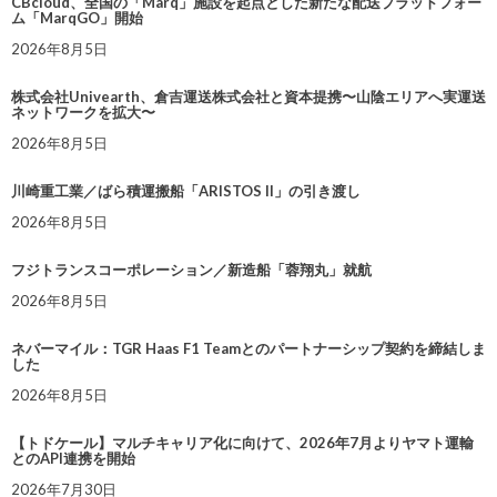
CBcloud、全国の「Marq」施設を起点とした新たな配送プラットフォー
ム「MarqGO」開始
2026年8月5日
株式会社Univearth、倉吉運送株式会社と資本提携〜山陰エリアへ実運送
ネットワークを拡大〜
2026年8月5日
川崎重工業／ばら積運搬船「ARISTOS II」の引き渡し
2026年8月5日
フジトランスコーポレーション／新造船「蓉翔丸」就航
2026年8月5日
ネバーマイル：TGR Haas F1 Teamとのパートナーシップ契約を締結しま
した
2026年8月5日
【トドケール】マルチキャリア化に向けて、2026年7月よりヤマト運輸
とのAPI連携を開始
2026年7月30日