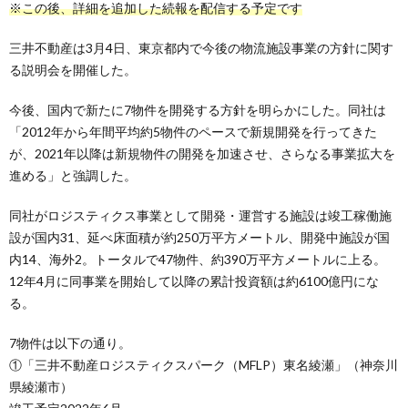
※この後、詳細を追加した続報を配信する予定です
三井不動産は3月4日、東京都内で今後の物流施設事業の方針に関す
る説明会を開催した。
今後、国内で新たに7物件を開発する方針を明らかにした。同社は
「2012年から年間平均約5物件のペースで新規開発を行ってきた
が、2021年以降は新規物件の開発を加速させ、さらなる事業拡大を
進める」と強調した。
同社がロジスティクス事業として開発・運営する施設は竣工稼働施
設が国内31、延べ床面積が約250万平方メートル、開発中施設が国
内14、海外2。トータルで47物件、約390万平方メートルに上る。
12年4月に同事業を開始して以降の累計投資額は約6100億円にな
る。
7物件は以下の通り。
①「三井不動産ロジスティクスパーク（MFLP）東名綾瀬」（神奈川
県綾瀬市）