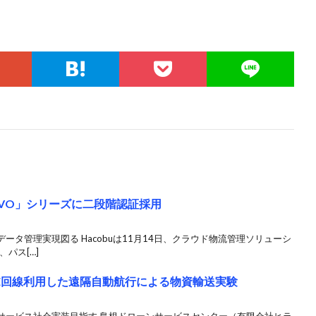
MOVO」シリーズに二段階認証採用
タ管理実現図る Hacobuは11月14日、クラウド物流管理ソリューシ
パス[…]
TE回線利用した遠隔自動航行による物資輸送実験