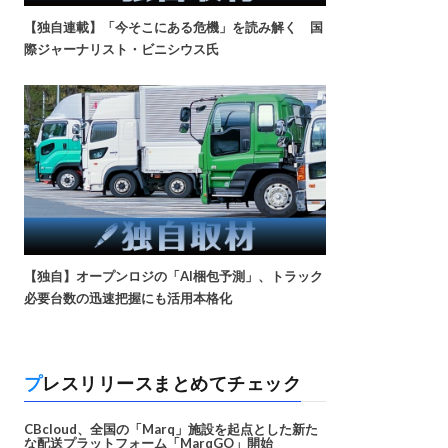
【独自連載】「今そこにある危機」を読み解く 国
際ジャーナリスト・ビニシウス氏
【独自】オープンロジの「AI梱包予測」、トラック
必要台数の迅速把握にも活用本格化
プレスリリースまとめてチェック
CBcloud、全国の「Marq」施設を起点とした新た
な配送プラットフォーム「MarqGO」開始