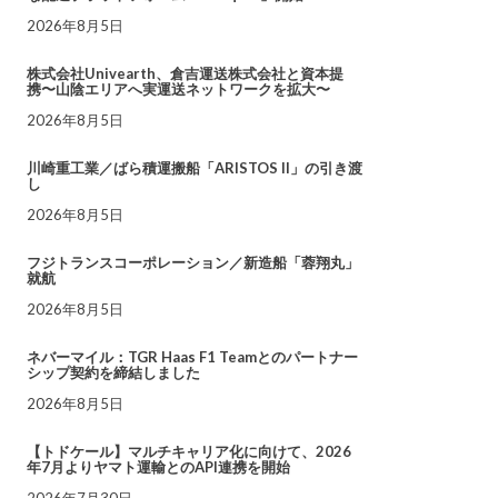
2026年8月5日
株式会社Univearth、倉吉運送株式会社と資本提
携〜山陰エリアへ実運送ネットワークを拡大〜
2026年8月5日
川崎重工業／ばら積運搬船「ARISTOS II」の引き渡
し
2026年8月5日
フジトランスコーポレーション／新造船「蓉翔丸」
就航
2026年8月5日
ネバーマイル：TGR Haas F1 Teamとのパートナー
シップ契約を締結しました
2026年8月5日
【トドケール】マルチキャリア化に向けて、2026
年7月よりヤマト運輸とのAPI連携を開始
2026年7月30日