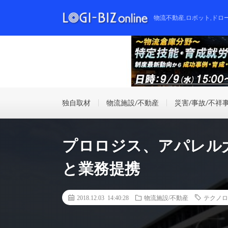
物流不動産,ロボット,ドロ
独自取材
物流施設/不動産
災害/事故/不祥
プロロジス、アパレル
と業務提携
2018.12.03 14:40:28
物流施設/不動産
テクノロ