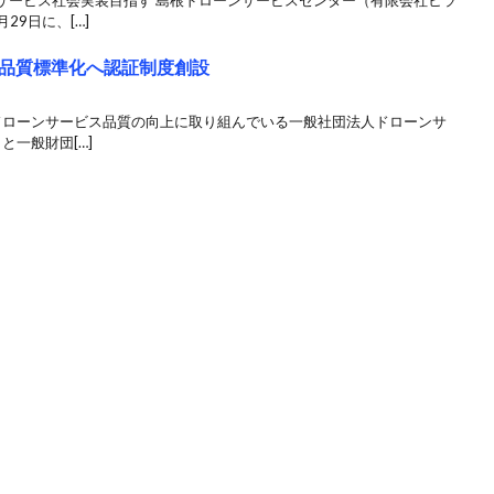
サービス社会実装目指す 島根ドローンサービスセンター（有限会社ヒラ
29日に、[…]
品質標準化へ認証制度創設
 ドローンサービス品質の向上に取り組んでいる一般社団法人ドローンサ
と一般財団[…]