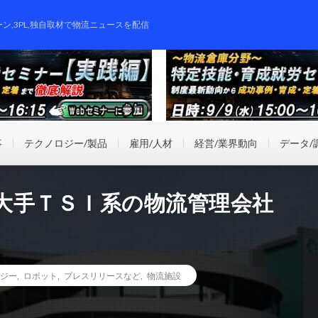
ーン,3PL,独自取材で物流ニュースを配信
事
テクノロジー/製品
雇用/人材
経営/業界動向
データ/
大手ＴＳＩ系の物流管理会社
ジー
,
ロボット
,
プレスリリースなど
,
物流施設