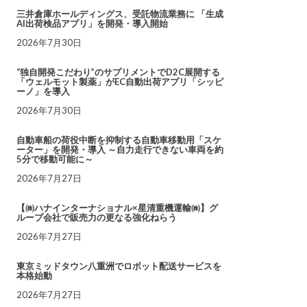
三井倉庫ホールディングス、受託物流業務に 「生成
AI出荷検品アプリ」を開発・導入開始
2026年7月30日
“独自開発こだわり”のサプリメントでD2C展開する
「ウェルモット製薬」がEC自動出荷アプリ「シッピ
ーノ」を導入
2026年7月30日
自動車船の荷役中断を抑制する自動車移動用「スケ
ーター」を開発・導入 ～自力走行できない車両を約
5分で移動可能に～
2026年7月27日
【㈱ハナインターナショナル×星清重機運輸㈱】グ
ループ会社で販売力の更なる強化ねらう
2026年7月27日
東京ミッドタウン八重洲でロボット配送サービスを
本格始動
2026年7月27日