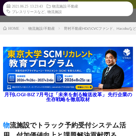
2021.06.25 13:23:43
物流施設/不動産
プレスリリースなど
,
物流施設
物流施設/不動産
野村不動産HDのCVCファンド、Hacobu
HOME
月刊LOGI-BIZ 7月号は「未来を創る輸送改革」 先行企業の
生存戦略を徹底取材
物流施設でトラック予約受付システム活
用、付加価値向上と課題解決貢献図る