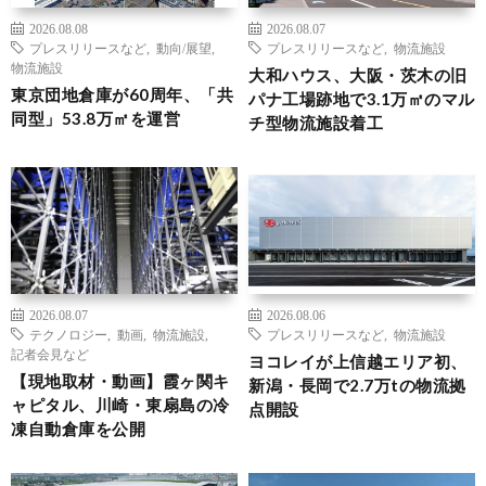
2026.08.08
2026.08.07
プレスリリースなど
,
動向/展望
,
プレスリリースなど
,
物流施設
物流施設
大和ハウス、大阪・茨木の旧
東京団地倉庫が60周年、「共
パナ工場跡地で3.1万㎡のマル
同型」53.8万㎡を運営
チ型物流施設着工
2026.08.07
2026.08.06
テクノロジー
,
動画
,
物流施設
,
プレスリリースなど
,
物流施設
記者会見など
ヨコレイが上信越エリア初、
【現地取材・動画】霞ヶ関キ
新潟・長岡で2.7万tの物流拠
ャピタル、川崎・東扇島の冷
点開設
凍自動倉庫を公開