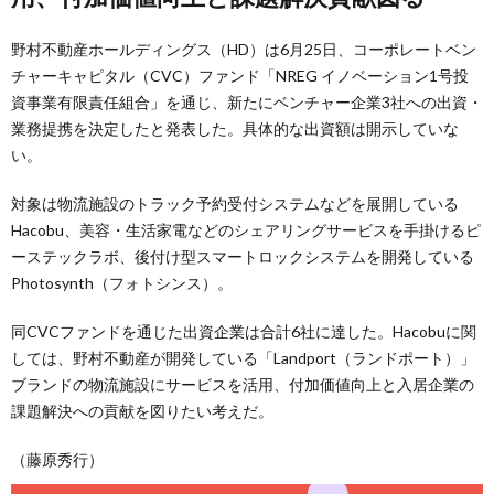
野村不動産ホールディングス（HD）は6月25日、コーポレートベン
チャーキャピタル（CVC）ファンド「NREG イノベーション1号投
資事業有限責任組合」を通じ、新たにベンチャー企業3社への出資・
業務提携を決定したと発表した。具体的な出資額は開示していな
い。
対象は物流施設のトラック予約受付システムなどを展開している
Hacobu、美容・生活家電などのシェアリングサービスを手掛けるピ
ーステックラボ、後付け型スマートロックシステムを開発している
Photosynth（フォトシンス）。
同CVCファンドを通じた出資企業は合計6社に達した。Hacobuに関
しては、野村不動産が開発している「Landport（ランドポート）」
ブランドの物流施設にサービスを活用、付加価値向上と入居企業の
課題解決への貢献を図りたい考えだ。
（藤原秀行）