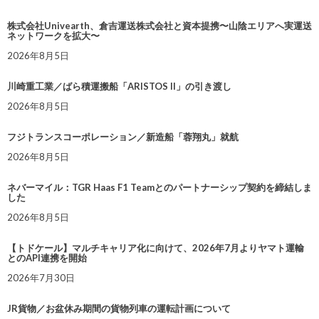
株式会社Univearth、倉吉運送株式会社と資本提携〜山陰エリアへ実運送
ネットワークを拡大〜
2026年8月5日
川崎重工業／ばら積運搬船「ARISTOS II」の引き渡し
2026年8月5日
フジトランスコーポレーション／新造船「蓉翔丸」就航
2026年8月5日
ネバーマイル：TGR Haas F1 Teamとのパートナーシップ契約を締結しま
した
2026年8月5日
【トドケール】マルチキャリア化に向けて、2026年7月よりヤマト運輸
とのAPI連携を開始
2026年7月30日
JR貨物／お盆休み期間の貨物列車の運転計画について