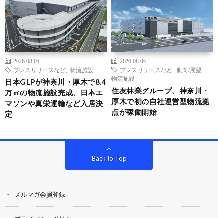
2026.08.06
2026.08.06
プレスリリースなど
,
物流施設
プレスリリースなど
,
動向/展望
,
物流施設
日本GLPが神奈川・厚木で8.4
住友林業グループ、神奈川・
万㎡の物流施設完成、日本エ
厚木で初の自社運営型物流拠
マソンや真栄運輸など入居決
点が稼働開始
定
Back to Top
メルマガ会員登録