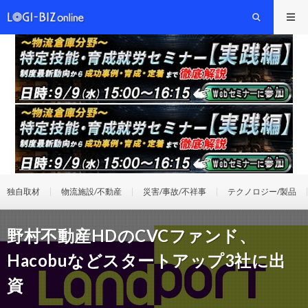
独自取材
物流施設/不動産
災害/事故/不祥事
テクノロジー/製品
野村不動産HDのCVCファンド、
Hacobuなどスタートアップ3社に出
資