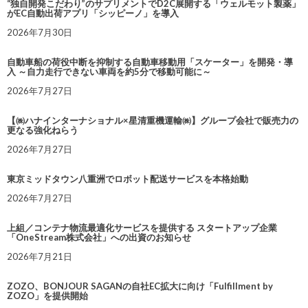
“独自開発こだわり”のサプリメントでD2C展開する「ウェルモット製薬」
がEC自動出荷アプリ「シッピーノ」を導入
2026年7月30日
自動車船の荷役中断を抑制する自動車移動用「スケーター」を開発・導
入 ～自力走行できない車両を約5分で移動可能に～
2026年7月27日
【㈱ハナインターナショナル×星清重機運輸㈱】グループ会社で販売力の
更なる強化ねらう
2026年7月27日
東京ミッドタウン八重洲でロボット配送サービスを本格始動
2026年7月27日
上組／コンテナ物流最適化サービスを提供する スタートアップ企業
「OneStream株式会社」への出資のお知らせ
2026年7月21日
ZOZO、BONJOUR SAGANの自社EC拡大に向け「Fulfillment by
ZOZO」を提供開始