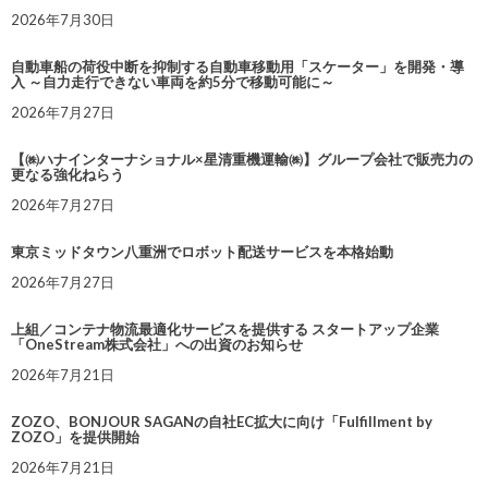
2026年7月30日
自動車船の荷役中断を抑制する自動車移動用「スケーター」を開発・導
入 ～自力走行できない車両を約5分で移動可能に～
2026年7月27日
【㈱ハナインターナショナル×星清重機運輸㈱】グループ会社で販売力の
更なる強化ねらう
2026年7月27日
東京ミッドタウン八重洲でロボット配送サービスを本格始動
2026年7月27日
上組／コンテナ物流最適化サービスを提供する スタートアップ企業
「OneStream株式会社」への出資のお知らせ
2026年7月21日
ZOZO、BONJOUR SAGANの自社EC拡大に向け「Fulfillment by
ZOZO」を提供開始
2026年7月21日