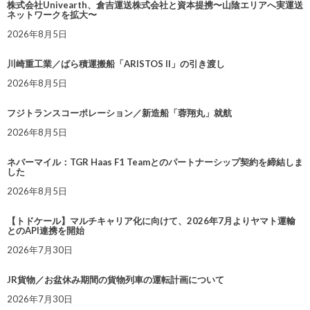
株式会社Univearth、倉吉運送株式会社と資本提携〜山陰エリアへ実運送
ネットワークを拡大〜
2026年8月5日
川崎重工業／ばら積運搬船「ARISTOS II」の引き渡し
2026年8月5日
フジトランスコーポレーション／新造船「蓉翔丸」就航
2026年8月5日
ネバーマイル：TGR Haas F1 Teamとのパートナーシップ契約を締結しま
した
2026年8月5日
【トドケール】マルチキャリア化に向けて、2026年7月よりヤマト運輸
とのAPI連携を開始
2026年7月30日
JR貨物／お盆休み期間の貨物列車の運転計画について
2026年7月30日