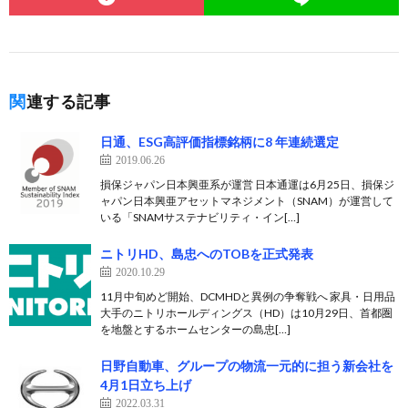
関連する記事
日通、ESG高評価指標銘柄に8 年連続選定
2019.06.26
損保ジャパン日本興亜系が運営 日本通運は6月25日、損保ジ
ャパン日本興亜アセットマネジメント（SNAM）が運営して
いる「SNAMサステナビリティ・イン[…]
ニトリHD、島忠へのTOBを正式発表
2020.10.29
11月中旬めど開始、DCMHDと異例の争奪戦へ 家具・日用品
大手のニトリホールディングス（HD）は10月29日、首都圏
を地盤とするホームセンターの島忠[…]
日野自動車、グループの物流一元的に担う新会社を
4月1日立ち上げ
2022.03.31