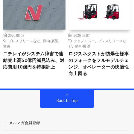
2026.08.08
2026.08.07
プレスリリースなど
,
動向/展望
,
テクノロジー
,
プレスリリースな
災害
ど
,
動向/展望
ニチレイがシステム障害で連
ロジスネクストが防爆仕様車
結売上高50億円減見込み、対
のフォークをフルモデルチェ
応費用10億円を特損計上
ンジ、オペレーターの快適性
向上図る
Back to Top
メルマガ会員登録