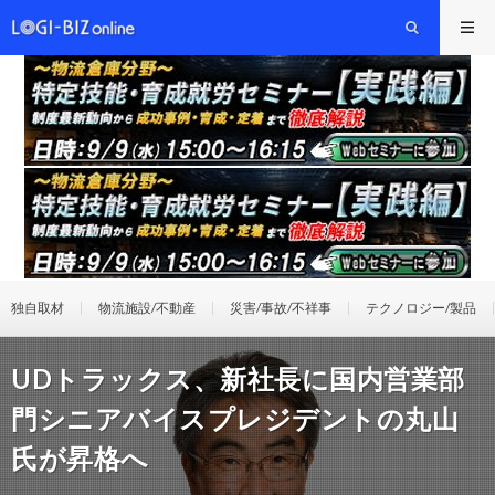
独自取材
物流施設/不動産
災害/事故/不祥事
テクノロジー/製品
UDトラックス、新社長に国内営業部
門シニアバイスプレジデントの丸山
氏が昇格へ