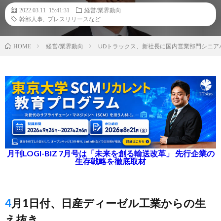
2022.03.11 15:41:31
経営/業界動向
幹部人事
,
プレスリリースなど
経営/業界動向
UDトラックス、新社長に国内営業部門シニア
HOME
月刊LOGI-BIZ 7月号は「未来を創る輸送改革」 先行企業の
生存戦略を徹底取材
4月1日付、日産ディーゼル工業からの生
え抜き