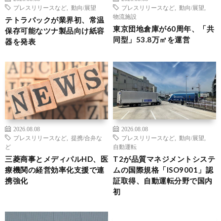
プレスリリースなど
,
動向/展望
プレスリリースなど
,
動向/展望
,
物流施設
テトラパックが業界初、常温
東京団地倉庫が60周年、「共
保存可能なツナ製品向け紙容
同型」53.8万㎡を運営
器を発表
2026.08.08
2026.08.08
プレスリリースなど
,
提携/合弁な
プレスリリースなど
,
動向/展望
,
ど
自動運転
三菱商事とメディパルHD、医
T2が品質マネジメントシステ
療機関の経営効率化支援で連
ムの国際規格「ISO9001」認
携強化
証取得、自動運転分野で国内
初