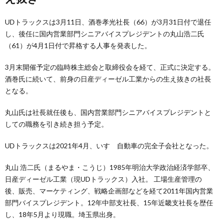
UDトラックスは3月11日、酒巻孝光社長（66）が3月31日付で退任
し、後任に国内営業部門シニアバイスプレジデントの丸山浩二氏
（61）が4月1日付で昇格する人事を発表した。
3月末開催予定の臨時株主総会と取締役会を経て、正式に決定する。
酒巻氏に続いて、前身の日産ディーゼル工業からの生え抜きの社長
となる。
丸山氏は社長就任後も、国内営業部門シニアバイスプレジデントと
しての職務を引き続き担う予定。
UDトラックスは2021年4月、いすゞ自動車の完全子会社となった。
丸山 浩二氏（まるやま・こうじ）1985年明治大学政治経済学部卒、
日産ディーゼル工業（現UDトラックス）入社。 工場生産管理の
後、販売、マーケティング、戦略企画部などを経て2011年国内営業
部門バイスプレジデント。12年中部支社長、15年近畿支社長を歴任
し、18年5月より現職。埼玉県出身。