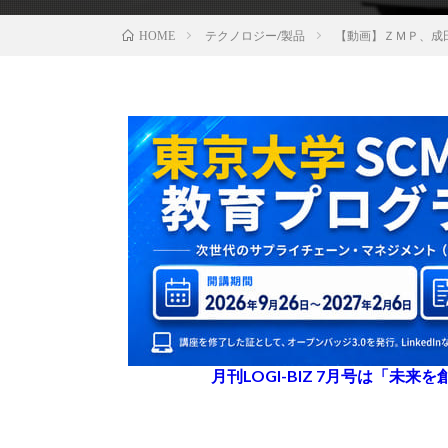
テクノロジー/製品
【動画】ＺＭＰ、成
HOME
月刊LOGI-BIZ 7月号は「未