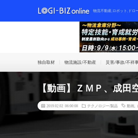
物流不動産,ロボット,ドロ
独自取材
物流施設/不動産
災害/事故/不祥
【動画】ＺＭＰ、成田
2019.02.02 06:00:08
テクノロジー/製品
動画
,