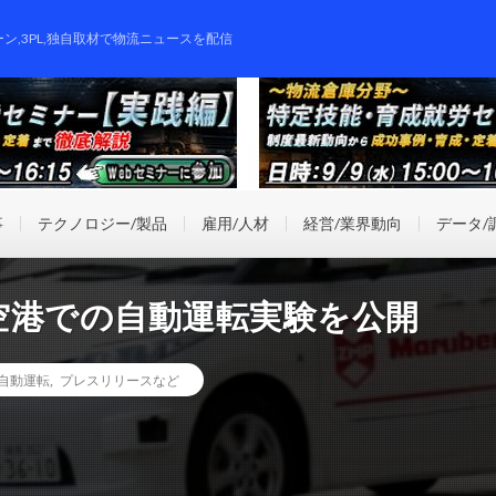
ーン,3PL,独自取材で物流ニュースを配信
事
テクノロジー/製品
雇用/人材
経営/業界動向
データ/
空港での自動運転実験を公開
自動運転
,
プレスリリースなど