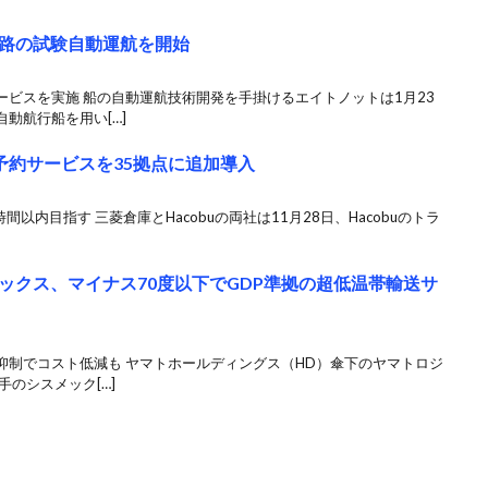
路の試験自動運航を開始
ビスを実施 船の自動運航技術開発を手掛けるエイトノットは1月23
動航行船を用い[…]
ク予約サービスを35拠点に追加導入
以内目指す 三菱倉庫とHacobuの両社は11月28日、Hacobuのトラ
ックス、マイナス70度以下でGDP準拠の超低温帯輸送サ
抑制でコスト低減も ヤマトホールディングス（HD）傘下のヤマトロジ
のシスメック[…]