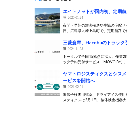
エイトノットが国内初、定期航
2025.01.24
夜間・早朝の旅客輸送や生協の宅配サー
日、広島県大崎上島町で、定期航路で自
三菱倉庫、Hacobuのトラッ
2024.11.28
トータルで全国45拠点に拡大、作業2時間
ック予約受付サービス「MOVO Be[…]
ヤマトロジスティクスとシスメ
ービスを開始へ
2021.02.01
遺伝子検査用試薬、ドライアイス使用
スティクスは2月1日、検体検査機器大手