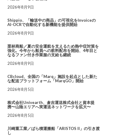
2026年8月9日
Shippio、「輸送中の商品」の可視化をInvoiceの
AI-OCRで自動化する新機能を提供開始
2026年8月9日
栗林商船／夏の安全運航を支えるため熱中症対策を
強化。今年から船員への飲料配布を開始、4年目と
なるファン付き作業服の支給も継続
2026年8月9日
CBcloud、全国の「Marq」施設を起点とした新た
な配送プラットフォーム「MarqGO」開始
2026年8月5日
株式会社Univearth、倉吉運送株式会社と資本提
携〜山陰エリアへ実運送ネットワークを拡大〜
2026年8月5日
川崎重工業／ばら積運搬船「ARISTOS II」の引き渡
し