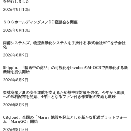
を発行しました
2026年8月10日
ＳＢＳホールディングス／DEI座談会を開催
2026年8月10日
両備システムズ、物流自動化システムを手掛ける 株式会社APTを子会社
化
2026年8月9日
Shippio、「輸送中の商品」の可視化をInvoiceのAI-OCRで自動化する新
機能を提供開始
2026年8月9日
栗林商船／夏の安全運航を支えるため熱中症対策を強化。今年から船員
への飲料配布を開始、4年目となるファン付き作業服の支給も継続
2026年8月9日
CBcloud、全国の「Marq」施設を起点とした新たな配送プラットフォー
ム「MarqGO」開始
2026年8月5日