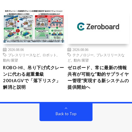
2026.08.06
2026.08.06
プレスリリースなど
,
ロボット
,
テクノロジー
,
プレスリリースな
動向/展望
ど
,
動向/展望
ROBO-HI、吊り下げ式クレー
ゼロボード、常に最新の情報
ンに代わる超重量級
共有が可能な“動的サプライヤ
200tAGVで「落下リスク」
ー管理”実現する新システムの
解消と説明
提供開始へ
Back to Top