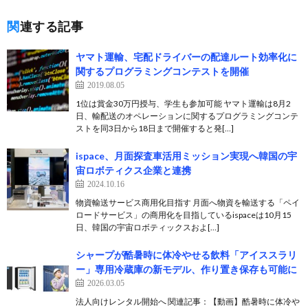
関連する記事
ヤマト運輸、宅配ドライバーの配達ルート効率化に
関するプログラミングコンテストを開催
2019.08.05
1位は賞金30万円授与、学生も参加可能 ヤマト運輸は8月2
日、輸配送のオペレーションに関するプログラミングコンテ
ストを同3日から18日まで開催すると発[…]
ispace、月面探査車活用ミッション実現へ韓国の宇
宙ロボティクス企業と連携
2024.10.16
物資輸送サービス商用化目指す 月面へ物資を輸送する「ペイ
ロードサービス」の商用化を目指しているispaceは10月15
日、韓国の宇宙ロボティックスおよ[…]
シャープが酷暑時に体冷やせる飲料「アイススラリ
ー」専用冷蔵庫の新モデル、作り置き保存も可能に
2026.03.05
法人向けレンタル開始へ 関連記事：【動画】酷暑時に体冷や