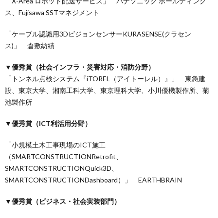
「X-Area ロボット配送サービス」 パナソニック ホールディング
ス、Fujisawa SSTマネジメント
「ケーブル認識用3DビジョンセンサーKURASENSE(クラセン
ス)」 倉敷紡績
▼優秀賞（社会インフラ・災害対応・消防分野）
「トンネル点検システム『iTOREL（アイトーレル）』」 東急建
設、東京大学、湘南工科大学、東京理科大学、小川優機製作所、菊
池製作所
▼優秀賞（ICT利活用分野）
「小規模土木工事現場のICT施工
（SMARTCONSTRUCTIONRetrofit、
SMARTCONSTRUCTIONQuick3D、
SMARTCONSTRUCTIONDashboard）」 EARTHBRAIN
▼優秀賞（ビジネス・社会実装部門）