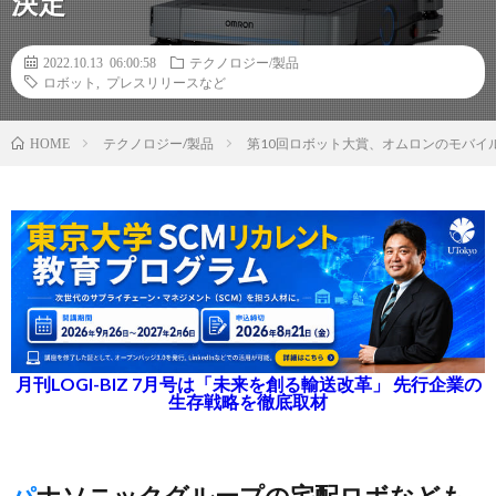
決定
2022.10.13 06:00:58
テクノロジー/製品
ロボット
,
プレスリリースなど
テクノロジー/製品
第10回ロボット大賞、オムロンのモバイ
HOME
月刊LOGI-BIZ 7月号は「未来を創る輸送改革」 先行企業の
生存戦略を徹底取材
パナソニックグループの宅配ロボなども