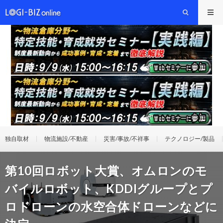
独自取材
物流施設/不動産
災害/事故/不祥事
テクノロジー/製品
第10回ロボット大賞、オムロンのモ
バイルロボット、KDDIグループとプ
ロドローンの水空合体ドローンなどに