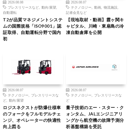
2026.08.08
2026.08.07
プレスリリースなど
,
動向/展望
,
テクノロジー
,
動画
,
物流施設
,
自動運転
記者会見など
T2が品質マネジメントシステ
【現地取材・動画】霞ヶ関キ
ムの国際規格「ISO9001」認
ャピタル、川崎・東扇島の冷
証取得、自動運転分野で国内
凍自動倉庫を公開
初
2026.08.07
2026.08.07
テクノロジー
,
プレスリリースな
テクノロジー
,
プレスリリースな
ど
,
動向/展望
ど
ロジスネクストが防爆仕様車
量子技術のエー・スター・ク
のフォークをフルモデルチェ
ォンタム、JALエンジニアリ
ンジ、オペレーターの快適性
ングから航空機の故障予測分
向上図る
析基盤構築を受託