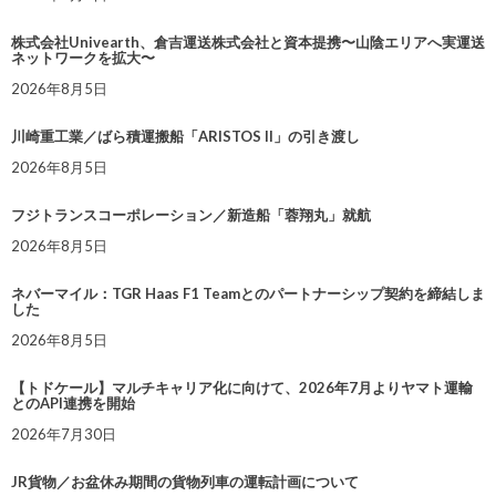
株式会社Univearth、倉吉運送株式会社と資本提携〜山陰エリアへ実運送
ネットワークを拡大〜
2026年8月5日
川崎重工業／ばら積運搬船「ARISTOS II」の引き渡し
2026年8月5日
フジトランスコーポレーション／新造船「蓉翔丸」就航
2026年8月5日
ネバーマイル：TGR Haas F1 Teamとのパートナーシップ契約を締結しま
した
2026年8月5日
【トドケール】マルチキャリア化に向けて、2026年7月よりヤマト運輸
とのAPI連携を開始
2026年7月30日
JR貨物／お盆休み期間の貨物列車の運転計画について