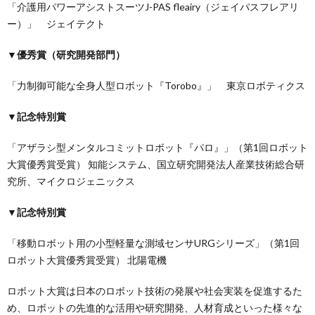
「介護用パワーアシストスーツJ-PAS fleairy（ジェイパスフレアリ
ー）」 ジェイテクト
▼優秀賞（研究開発部門）
「力制御可能な全身人型ロボット『Torobo』」 東京ロボティクス
▼記念特別賞
「アザラシ型メンタルコミットロボット『パロ』」（第1回ロボット
大賞優秀賞受賞） 知能システム、国立研究開発法人産業技術総合研
究所、マイクロジェニックス
▼記念特別賞
「移動ロボット用の小型軽量な測域センサURGシリーズ」（第1回
ロボット大賞優秀賞受賞） 北陽電機
ロボット大賞は日本のロボット技術の発展や社会実装を促進するた
め、ロボットの先進的な活用や研究開発、人材育成といった様々な