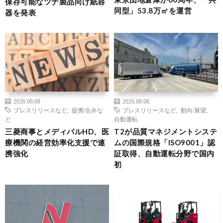
保存可能なツナ製品向け紙容
同型」53.8万㎡を運営
器を発表
2026.08.08
2026.08.08
プレスリリースなど
,
提携/合弁な
プレスリリースなど
,
動向/展望
,
ど
自動運転
三菱商事とメディパルHD、医
T2が品質マネジメントシステ
療機関の経営効率化支援で連
ムの国際規格「ISO9001」認
携強化
証取得、自動運転分野で国内
初