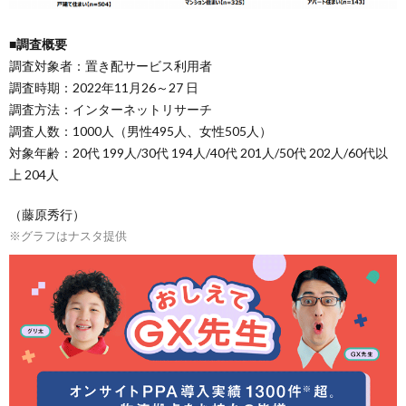
■調査概要
調査対象者：置き配サービス利⽤者
調査時期：2022年11⽉26～27 ⽇
調査⽅法：インターネットリサーチ
調査⼈数：1000⼈（男性495⼈、⼥性505⼈）
対象年齢：20代 199⼈/30代 194⼈/40代 201⼈/50代 202⼈/60代以
上 204⼈
（藤原秀行）
※グラフはナスタ提供