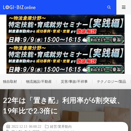
独自取材
物流施設/不動産
災害/事故/不祥事
テクノロジー/製品
22年は「置き配」利⽤率が6割突破、
19年⽐で2.3倍に
2022.12.13 06:00:22
経営/業界動向