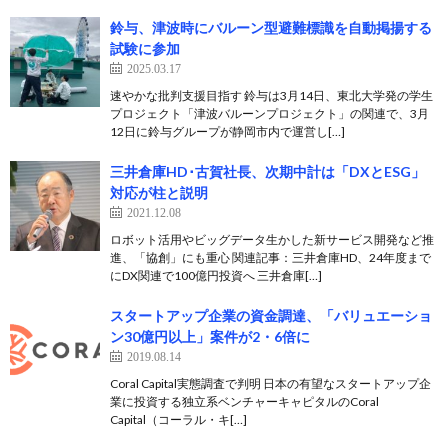
鈴与、津波時にバルーン型避難標識を自動掲揚する
試験に参加
2025.03.17
速やかな批判支援目指す 鈴与は3月14日、東北大学発の学生
プロジェクト「津波バルーンプロジェクト」の関連で、3月
12日に鈴与グループが静岡市内で運営し[…]
三井倉庫HD･古賀社長、次期中計は「DXとESG」
対応が柱と説明
2021.12.08
ロボット活用やビッグデータ生かした新サービス開発など推
進、「協創」にも重心 関連記事：三井倉庫HD、24年度まで
にDX関連で100億円投資へ 三井倉庫[…]
スタートアップ企業の資金調達、「バリュエーショ
ン30億円以上」案件が2・6倍に
2019.08.14
Coral Capital実態調査で判明 日本の有望なスタートアップ企
業に投資する独立系ベンチャーキャピタルのCoral
Capital（コーラル・キ[…]