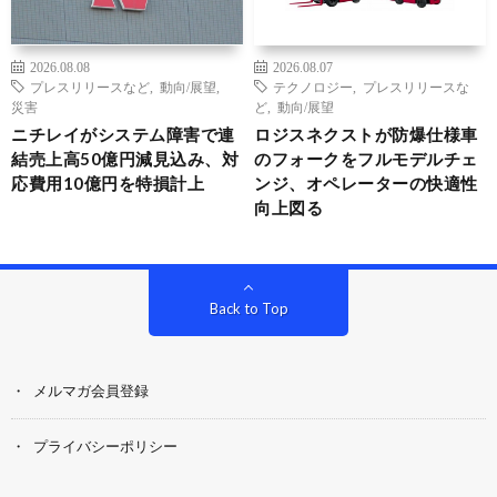
2026.08.08
2026.08.07
プレスリリースなど
,
動向/展望
,
テクノロジー
,
プレスリリースな
災害
ど
,
動向/展望
ニチレイがシステム障害で連
ロジスネクストが防爆仕様車
結売上高50億円減見込み、対
のフォークをフルモデルチェ
応費用10億円を特損計上
ンジ、オペレーターの快適性
向上図る
Back to Top
メルマガ会員登録
プライバシーポリシー