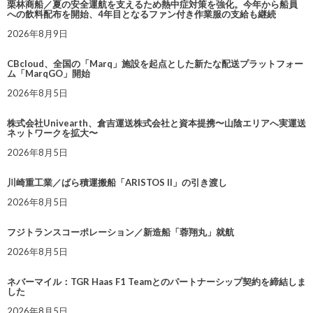
栗林商船／夏の安全運航を支えるため熱中症対策を強化。今年から船員
への飲料配布を開始、4年目となるファン付き作業服の支給も継続
2026年8月9日
CBcloud、全国の「Marq」施設を起点とした新たな配送プラットフォー
ム「MarqGO」開始
2026年8月5日
株式会社Univearth、倉吉運送株式会社と資本提携〜山陰エリアへ実運送
ネットワークを拡大〜
2026年8月5日
川崎重工業／ばら積運搬船「ARISTOS II」の引き渡し
2026年8月5日
フジトランスコーポレーション／新造船「蓉翔丸」就航
2026年8月5日
ネバーマイル：TGR Haas F1 Teamとのパートナーシップ契約を締結しま
した
2026年8月5日