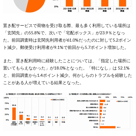
置き配サービスで荷物を受け取る際、最も多く利⽤している場所は
「⽞関先」の55.8%で、次いで「宅配ボックス」が23.9％となっ
た。前回調査時は⽞関先利⽤者が61.0%だったのに対して5.2ポイン
ト減少。郵便受け利⽤者が9.1%で前回から5.7ポイント増加した。
また、置き配利⽤時に経験したことについては、「指定した場所に
置いてもらえなかった」が18.0%となった。「特になし」は 52.1%
と、前回調査から1.4ポイント減少。何かしらのトラブルを経験した
ことがある⼈が増えている結果となった。