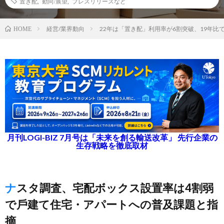
置き配
,
動向/展望
,
プレスリリースなど
経営/業界動向
22年は「置き配」利⽤率が6割突破、19年⽐で
HOME
月刊LOGI-BIZ 7月号は「未来を創る輸送改革」 先行企業の
生存戦略を徹底取材
ナスタ調査、宅配ボックス設置率は4割弱
で⼾建て住宅・アパートへの普及課題と指
摘