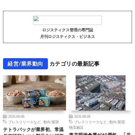
ロジスティクス管理の専門誌
月刊ロジスティクス・ビジネス
経営/業界動向
カテゴリの最新記事
2026.08.08
2026.08.08
プレスリリースなど
,
動向/展望
プレスリリースなど
,
動向/展望
,
物流施設
テトラパックが業界初、常温
東京団地倉庫が60周年、「共