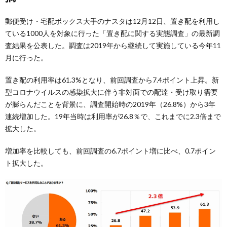
郵便受け・宅配ボックス大手のナスタは12月12日、置き配を利用し
ている1000人を対象に行った「置き配に関する実態調査」の最新調
査結果を公表した。調査は2019年から継続して実施している今年11
月に行った。
置き配の利⽤率は61.3%となり、前回調査から7.4ポイント上昇。新
型コロナウイルスの感染拡大に伴う非対⾯での配達・受け取り需要
が膨らんだことを背景に、調査開始時の2019年（26.8%）から3年
連続増加した。19年当時は利用率が26.8％で、これまでに2.3倍まで
拡大した。
増加率を⽐較しても、前回調査の6.7ポイント増に⽐べ、0.7ポイン
ト拡⼤した。