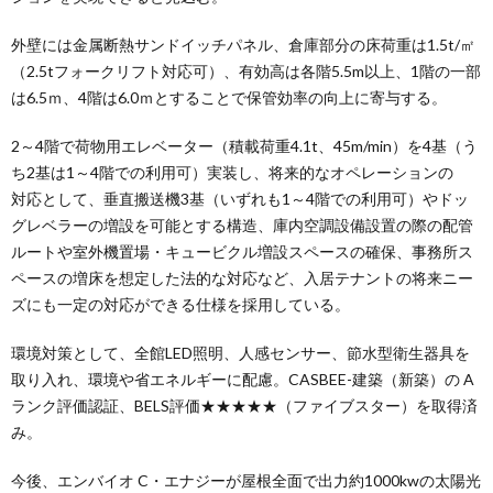
外壁には金属断熱サンドイッチパネル、倉庫部分の床荷重は1.5t/㎡
（2.5tフォークリフト対応可）、有効高は各階5.5m以上、1階の一部
は6.5ｍ、4階は6.0ｍとすることで保管効率の向上に寄与する。
2～4階で荷物用エレベーター（積載荷重4.1t、45m/min）を4基（う
ち2基は1～4階での利用可）実装し、将来的なオペレーションの
対応として、垂直搬送機3基（いずれも1～4階での利用可）やドッ
グレベラーの増設を可能とする構造、庫内空調設備設置の際の配管
ルートや室外機置場・キュービクル増設スペースの確保、事務所ス
ペースの増床を想定した法的な対応など、入居テナントの将来ニー
ズにも一定の対応ができる仕様を採用している。
環境対策として、全館LED照明、人感センサー、節水型衛生器具を
取り入れ、環境や省エネルギーに配慮。CASBEE-建築（新築）の A
ランク評価認証、BELS評価★★★★★（ファイブスター）を取得済
み。
今後、エンバイオ C・エナジーが屋根全面で出力約1000kwの太陽光