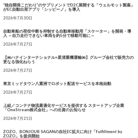
“独自開発こだわり”のサプリメントでD2C展開する「ウェルモット製薬」
がEC自動出荷アプリ「シッピーノ」を導入
2026年7月30日
自動車船の荷役中断を抑制する自動車移動用「スケーター」を開発・導
入 ～自力走行できない車両を約5分で移動可能に～
2026年7月27日
【㈱ハナインターナショナル×星清重機運輸㈱】グループ会社で販売力の
更なる強化ねらう
2026年7月27日
東京ミッドタウン八重洲でロボット配送サービスを本格始動
2026年7月27日
上組／コンテナ物流最適化サービスを提供する スタートアップ企業
「OneStream株式会社」への出資のお知らせ
2026年7月21日
ZOZO、BONJOUR SAGANの自社EC拡大に向け「Fulfillment by
ZOZO」を提供開始