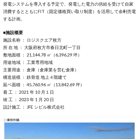
発電システムを導入する予定で、発電した電力の供給を受けて自家
消費するとともにFIT（固定価格買い取り制度）を活用して余剰売電
する計画。
■施設概要
施設名称 ： ロジスクエア枚方
所 在 地 ： 大阪府枚方市春日北町一丁目
敷地面積 ： 21,144.78 ㎡（6,396.29 坪）
用途地域 ： 工業専用地域
主要用途 ： 倉庫（倉庫業を営む倉庫）
構造規模 ： 鉄骨造 地上４階建て
延ベ面積 ： 45,760.96 ㎡（13,842.69 坪）
着 工 ： 2021 年 10 月１日
竣 工 ： 2023 年 1 月 20 日
設計施工 ： JFE シビル株式会社