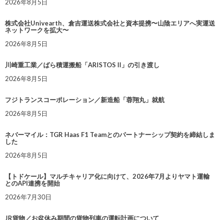
2026年8月5日
株式会社Univearth、倉吉運送株式会社と資本提携〜山陰エリアへ実運送
ネットワークを拡大〜
2026年8月5日
川崎重工業／ばら積運搬船「ARISTOS II」の引き渡し
2026年8月5日
フジトランスコーポレーション／新造船「蓉翔丸」就航
2026年8月5日
ネバーマイル：TGR Haas F1 Teamとのパートナーシップ契約を締結しま
した
2026年8月5日
【トドケール】マルチキャリア化に向けて、2026年7月よりヤマト運輸
とのAPI連携を開始
2026年7月30日
JR貨物／お盆休み期間の貨物列車の運転計画について