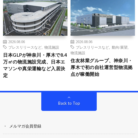
2026.08.06
2026.08.06
プレスリリースなど
,
物流施設
プレスリリースなど
,
動向/展望
,
物流施設
日本GLPが神奈川・厚木で8.4
住友林業グループ、神奈川・
万㎡の物流施設完成、日本エ
厚木で初の自社運営型物流拠
マソンや真栄運輸など入居決
点が稼働開始
定
Back to Top
メルマガ会員登録