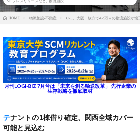
プレスリリースなど
,
物流施設
物流施設/不動産
CRE、大阪・枚方で4.6万㎡の物流施設が竣
HOME
月刊LOGI-BIZ 7月号は「未来を創る輸送改革」 先行企業の
生存戦略を徹底取材
テナントの1棟借り確定、関西全域カバー
可能と見込む