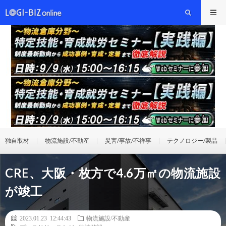
独自取材
物流施設/不動産
災害/事故/不祥事
テクノロジー/製品
CRE、大阪・枚方で4.6万㎡の物流施設
が竣工
2023.01.23 12:44:43
物流施設/不動産