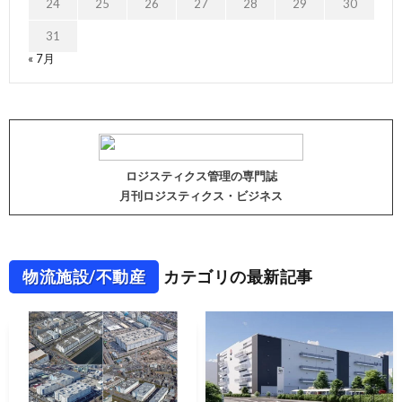
24
25
26
27
28
29
30
31
« 7月
ロジスティクス管理の専門誌
月刊ロジスティクス・ビジネス
物流施設/不動産
カテゴリの最新記事