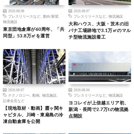
2026.08.08
2026.08.07
プレスリリースなど
,
動向/展望
,
プレスリリースなど
,
物流施設
物流施設
大和ハウス、大阪・茨木の旧
東京団地倉庫が60周年、「共
パナ工場跡地で3.1万㎡のマル
同型」53.8万㎡を運営
チ型物流施設着工
2026.08.07
2026.08.06
テクノロジー
,
動画
,
物流施設
,
プレスリリースなど
,
物流施設
記者会見など
ヨコレイが上信越エリア初、
【現地取材・動画】霞ヶ関キ
新潟・長岡で2.7万tの物流拠
ャピタル、川崎・東扇島の冷
点開設
凍自動倉庫を公開