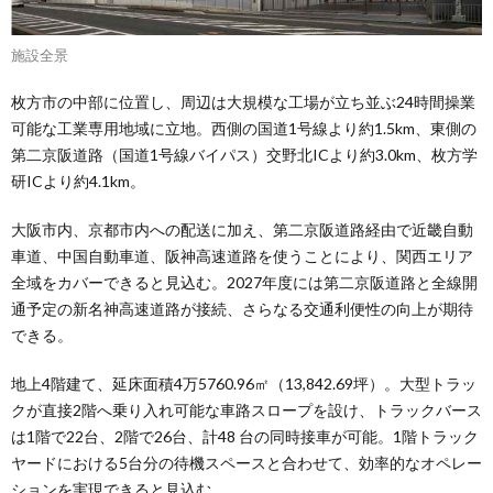
施設全景
枚方市の中部に位置し、周辺は大規模な工場が立ち並ぶ24時間操業
可能な工業専用地域に立地。西側の国道1号線より約1.5km、東側の
第二京阪道路（国道1号線バイパス）交野北ICより約3.0km、枚方学
研ICより約4.1km。
大阪市内、京都市内への配送に加え、第二京阪道路経由で近畿自動
車道、中国自動車道、阪神高速道路を使うことにより、関西エリア
全域をカバーできると見込む。2027年度には第二京阪道路と全線開
通予定の新名神高速道路が接続、さらなる交通利便性の向上が期待
できる。
地上4階建て、延床面積4万5760.96㎡（13,842.69坪）。大型トラッ
クが直接2階へ乗り入れ可能な車路スロープを設け、トラックバース
は1階で22台、2階で26台、計48 台の同時接車が可能。1階トラック
ヤードにおける5台分の待機スペースと合わせて、効率的なオペレー
ションを実現できると見込む。