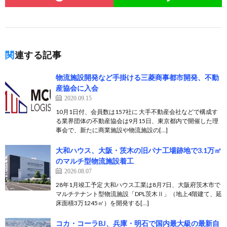
関連する記事
物流施設開発など手掛ける三菱商事都市開発、不動
産協会に入会
2020.09.15
10月1日付、会員数は157社に 大手不動産会社などで構成す
る業界団体の不動産協会は9月15日、東京都内で開催した理
事会で、新たに商業施設や物流施設の[…]
大和ハウス、大阪・茨木の旧パナ工場跡地で3.1万㎡
のマルチ型物流施設着工
2026.08.07
28年1月竣工予定 大和ハウス工業は8月7日、大阪府茨木市で
マルチテナント型物流施設「DPL茨木Ⅱ」（地上4階建て、延
床面積3万1245㎡）を開発する[…]
コカ・コーラBJ、兵庫・明石で国内最大級の最新自