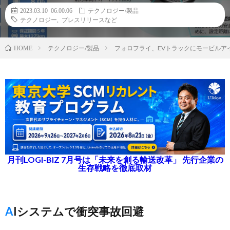
2023.03.10 06:00:06
テクノロジー/製品
テクノロジー
,
プレスリリースなど
テクノロジー/製品
フォロフライ、EVトラックにモービルア
HOME
月刊LOGI-BIZ 7月号は「未来を創る輸送改革」 先行企業の
生存戦略を徹底取材
AIシステムで衝突事故回避