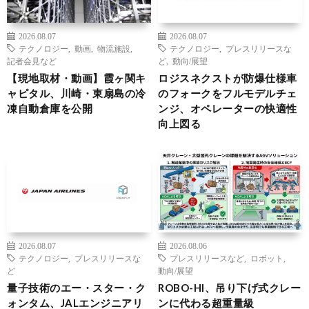
2026.08.07
2026.08.07
テクノロジー
,
動画
,
物流施設
,
テクノロジー
,
プレスリリースな
記者会見など
ど
,
動向/展望
【現地取材・動画】霞ヶ関キ
ロジスネクストが防爆仕様車
ャピタル、川崎・東扇島の冷
のフォークをフルモデルチェ
凍自動倉庫を公開
ンジ、オペレーターの快適性
向上図る
2026.08.07
2026.08.06
テクノロジー
,
プレスリリースな
プレスリリースなど
,
ロボット
,
ど
動向/展望
量子技術のエー・スター・ク
ROBO-HI、吊り下げ式クレー
ォンタム、JALエンジニアリ
ンに代わる超重量級