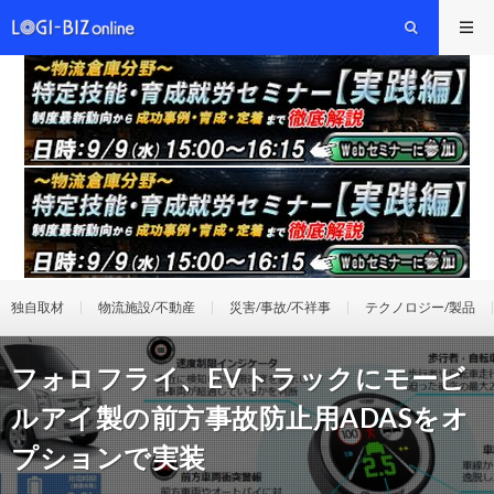
独自取材
物流施設/不動産
災害/事故/不祥事
テクノロジー/製品
フォロフライ、EVトラックにモービ
ルアイ製の前方事故防止用ADASをオ
プションで実装