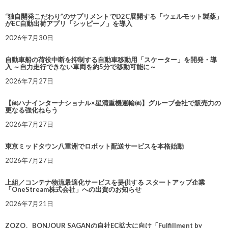
“独自開発こだわり”のサプリメントでD2C展開する「ウェルモット製薬」
がEC自動出荷アプリ「シッピーノ」を導入
2026年7月30日
自動車船の荷役中断を抑制する自動車移動用「スケーター」を開発・導
入 ～自力走行できない車両を約5分で移動可能に～
2026年7月27日
【㈱ハナインターナショナル×星清重機運輸㈱】グループ会社で販売力の
更なる強化ねらう
2026年7月27日
東京ミッドタウン八重洲でロボット配送サービスを本格始動
2026年7月27日
上組／コンテナ物流最適化サービスを提供する スタートアップ企業
「OneStream株式会社」への出資のお知らせ
2026年7月21日
ZOZO、BONJOUR SAGANの自社EC拡大に向け「Fulfillment by