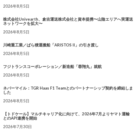
2026年8月5日
株式会社Univearth、倉吉運送株式会社と資本提携〜山陰エリアへ実運送
ネットワークを拡大〜
2026年8月5日
川崎重工業／ばら積運搬船「ARISTOS II」の引き渡し
2026年8月5日
フジトランスコーポレーション／新造船「蓉翔丸」就航
2026年8月5日
ネバーマイル：TGR Haas F1 Teamとのパートナーシップ契約を締結しま
した
2026年8月5日
【トドケール】マルチキャリア化に向けて、2026年7月よりヤマト運輸
とのAPI連携を開始
2026年7月30日