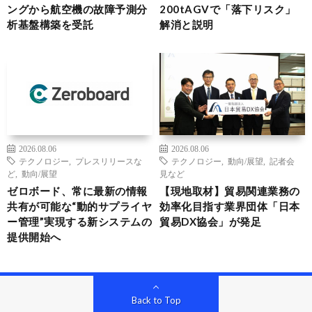
ングから航空機の故障予測分
200tAGVで「落下リスク」
析基盤構築を受託
解消と説明
2026.08.06
2026.08.06
テクノロジー
,
プレスリリースな
テクノロジー
,
動向/展望
,
記者会
ど
,
動向/展望
見など
ゼロボード、常に最新の情報
【現地取材】貿易関連業務の
共有が可能な“動的サプライヤ
効率化目指す業界団体「日本
ー管理”実現する新システムの
貿易DX協会」が発足
提供開始へ
Back to Top