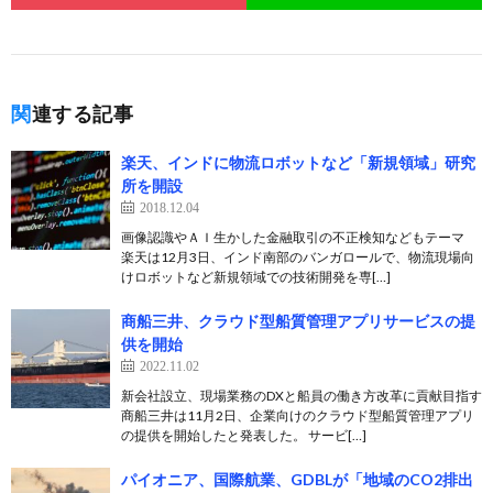
関連する記事
楽天、インドに物流ロボットなど「新規領域」研究
所を開設
2018.12.04
画像認識やＡＩ生かした金融取引の不正検知などもテーマ
楽天は12月3日、インド南部のバンガロールで、物流現場向
けロボットなど新規領域での技術開発を専[…]
商船三井、クラウド型船質管理アプリサービスの提
供を開始
2022.11.02
新会社設立、現場業務のDXと船員の働き方改革に貢献目指す
商船三井は11月2日、企業向けのクラウド型船質管理アプリ
の提供を開始したと発表した。 サービ[…]
パイオニア、国際航業、GDBLが「地域のCO2排出