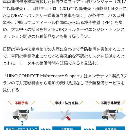
車両通信機を標準搭載した日野プロフィア・日野レンジャー（2017
年以降発売）、 日野デュトロ （2019年以降発売・積載量1.5tクラス
およびBEV＝バッテリー式電気自動車を除く）が条件で、バスは対
象外。現時点ではディーゼル自動車から出る粒子物質（PM）を集
め、大気中への拡散を抑えるDPRフィルターやエンジン・トランス
ミッション関連の各種部品などを取り扱う予定。
日野は車検や法定点検での入庫に合わせて予防整備を実施すること
で、車両の稼働停止につながる突発的な不調のリスクを低減すると
ともに、トータルの整備時間を短縮できると見込む。
「HINO CONNECT‐Maintenance Support」はメンテナンス契約Rプ
ランの毎月定額料金から追加の費用負担なしで予防整備サービスを
提供する。