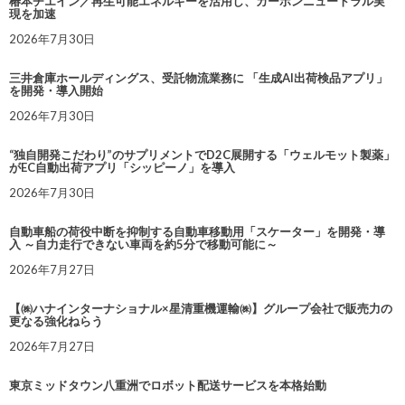
椿本チエイン／再生可能エネルギーを活用し、カーボンニュートラル実
現を加速
2026年7月30日
三井倉庫ホールディングス、受託物流業務に 「生成AI出荷検品アプリ」
を開発・導入開始
2026年7月30日
“独自開発こだわり”のサプリメントでD2C展開する「ウェルモット製薬」
がEC自動出荷アプリ「シッピーノ」を導入
2026年7月30日
自動車船の荷役中断を抑制する自動車移動用「スケーター」を開発・導
入 ～自力走行できない車両を約5分で移動可能に～
2026年7月27日
【㈱ハナインターナショナル×星清重機運輸㈱】グループ会社で販売力の
更なる強化ねらう
2026年7月27日
東京ミッドタウン八重洲でロボット配送サービスを本格始動