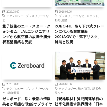
2026.08.07
2026.08.06
テクノロジー
,
プレスリリースな
プレスリリースなど
,
ロボット
,
ど
動向/展望
量子技術のエー・スター・ク
ROBO-HI、吊り下げ式クレー
ォンタム、JALエンジニアリ
ンに代わる超重量級
ングから航空機の故障予測分
200tAGVで「落下リスク」
析基盤構築を受託
解消と説明
2026.08.06
2026.08.06
テクノロジー
,
プレスリリースな
テクノロジー
,
動向/展望
,
記者会
ど
,
動向/展望
見など
ゼロボード、常に最新の情報
【現地取材】貿易関連業務の
共有が可能な“動的サプライヤ
効率化目指す業界団体「日本