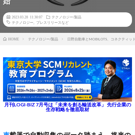
始
2023.03.28 11:30:07
テクノロジー/製品
テクノロジー
,
プレスリリースなど
テクノロジー/製品
日野自動車とMOBILOTS、コネクテ
HOME
月刊LOGI-BIZ 7月号は「未来を創る輸送改革」 先行企業の
生存戦略を徹底取材
車載器で自動収集のデータ踏まえ、将来の