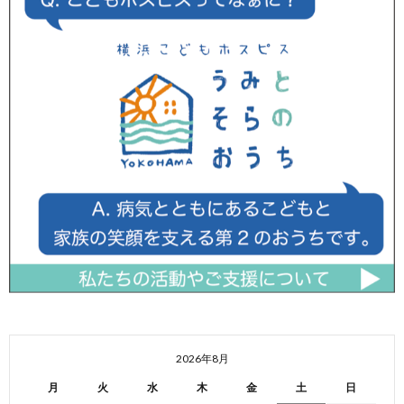
2026年8月
月
火
水
木
金
土
日