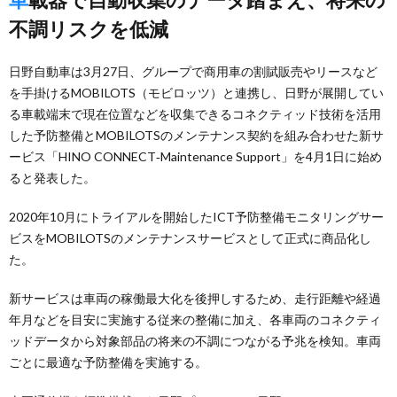
不調リスクを低減
日野自動車は3月27日、グループで商用車の割賦販売やリースなど
を手掛けるMOBILOTS（モビロッツ）と連携し、日野が展開してい
る車載端末で現在位置などを収集できるコネクティッド技術を活用
した予防整備とMOBILOTSのメンテナンス契約を組み合わせた新サ
ービス「HINO CONNECT‐Maintenance Support」を4月1日に始め
ると発表した。
2020年10月にトライアルを開始したICT予防整備モニタリングサー
ビスをMOBILOTSのメンテナンスサービスとして正式に商品化し
た。
新サービスは車両の稼働最大化を後押しするため、走行距離や経過
年月などを目安に実施する従来の整備に加え、各車両のコネクティ
ッドデータから対象部品の将来の不調につながる予兆を検知。車両
ごとに最適な予防整備を実施する。