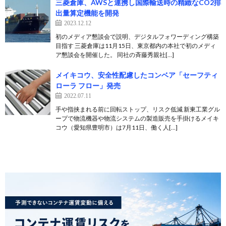
三菱倉庫、AWSと連携し国際輸送時の精緻なCO2排
出量算定機能を開発
2023.12.12
初のメディア懇談会で説明、デジタルフォワーディング構築
目指す 三菱倉庫は11月15日、東京都内の本社で初のメディ
ア懇談会を開催した。 同社の斉藤秀親社[…]
メイキコウ、安全性配慮したコンベア「セーフティ
ローラ フロー」発売
2022.07.11
手や指挟まれる前に回転ストップ、リスク低減 新東工業グル
ープで物流機器や物流システムの製造販売を手掛けるメイキ
コウ（愛知県豊明市）は7月11日、働く人[…]