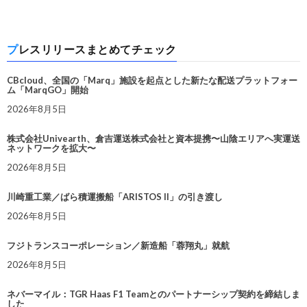
プレスリリースまとめてチェック
CBcloud、全国の「Marq」施設を起点とした新たな配送プラットフォー
ム「MarqGO」開始
2026年8月5日
株式会社Univearth、倉吉運送株式会社と資本提携〜山陰エリアへ実運送
ネットワークを拡大〜
2026年8月5日
川崎重工業／ばら積運搬船「ARISTOS II」の引き渡し
2026年8月5日
フジトランスコーポレーション／新造船「蓉翔丸」就航
2026年8月5日
ネバーマイル：TGR Haas F1 Teamとのパートナーシップ契約を締結しま
した