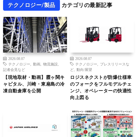
テクノロジー/製品
カテゴリの最新記事
2026.08.07
2026.08.07
テクノロジー
,
動画
,
物流施設
,
テクノロジー
,
プレスリリースな
記者会見など
ど
,
動向/展望
【現地取材・動画】霞ヶ関キ
ロジスネクストが防爆仕様車
ャピタル、川崎・東扇島の冷
のフォークをフルモデルチェ
凍自動倉庫を公開
ンジ、オペレーターの快適性
向上図る