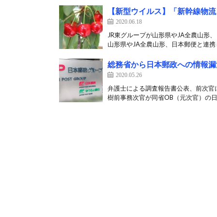
【新型ウイルス】「新幹線物流
2020.06.18
JR東グループが山形県やJA全農山形、
山形県やJA全農山形、日本郵便と連携し
総務省から日本郵政への情報漏
2020.05.26
弁護士による調査報告書公表、前次官に
樹前事務次官が同省OB（元次官）の日