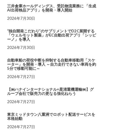
三井倉庫ホールディングス、受託物流業務に 「生成
AI出荷検品アプリ」を開発・導入開始
2026年7月30日
“独自開発こだわり”のサプリメントでD2C展開する
「ウェルモット製薬」がEC自動出荷アプリ「シッピ
ーノ」を導入
2026年7月30日
自動車船の荷役中断を抑制する自動車移動用「スケ
ーター」を開発・導入 ～自力走行できない車両を約
5分で移動可能に～
2026年7月27日
【㈱ハナインターナショナル×星清重機運輸㈱】グ
ループ会社で販売力の更なる強化ねらう
2026年7月27日
東京ミッドタウン八重洲でロボット配送サービスを
本格始動
2026年7月27日