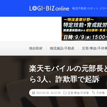
物流不動産,ロボット,ドロ
独自取材
物流施設/不動産
災害/事故/不祥
楽天モバイルの元部長
ら3人、詐欺罪で起訴
2023.03.30 16:22:39
災害/事故/不祥事
不祥事