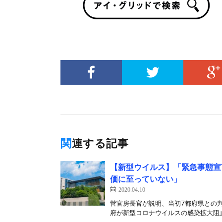
関連する記事
【新型ウイルス】「緊急事態宣
価に至っていない」
2020.04.10
菅官房長官が説明、当初7都府県との判
府が新型コロナウイルスの感染拡大阻止