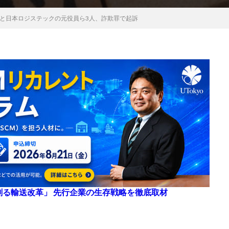
と日本ロジステックの元役員ら3人、詐欺罪で起訴
来を創る輸送改革」 先行企業の生存戦略を徹底取材