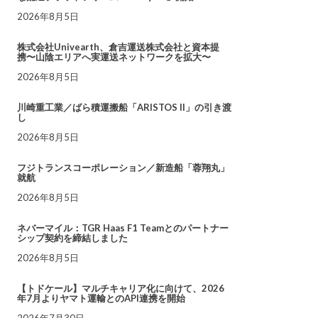
2026年8月5日
株式会社Univearth、倉吉運送株式会社と資本提
携〜山陰エリアへ実運送ネットワークを拡大〜
2026年8月5日
川崎重工業／ばら積運搬船「ARISTOS II」の引き渡
し
2026年8月5日
フジトランスコーポレーション／新造船「蓉翔丸」
就航
2026年8月5日
ネバーマイル：TGR Haas F1 Teamとのパートナー
シップ契約を締結しました
2026年8月5日
【トドケール】マルチキャリア化に向けて、2026
年7月よりヤマト運輸とのAPI連携を開始
2026年7月30日