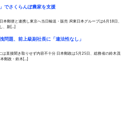
」でさくらんぼ農家を支援
日本郵便と連携し東京へ当日輸送・販売 JR東日本グループは6月18日、
、新[…]
洩問題、前上級副社長に「違法性なし」
は直接聞き取りせず内容不十分 日本郵政は5月25日、総務省の鈴木茂
本郵政・鈴木[…]