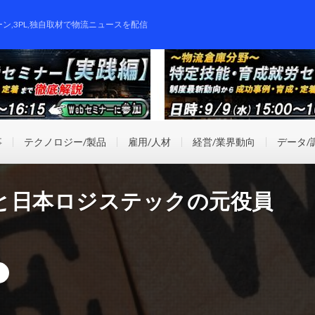
ーン,3PL,独自取材で物流ニュースを配信
事
テクノロジー/製品
雇用/人材
経営/業界動向
データ/
と日本ロジステックの元役員