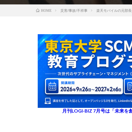
災害/事故/不祥事
楽天モバイルの元部長
HOME
月刊LOGI-BIZ 7月号は「未