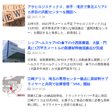
アサヒロジスティクス、岩手・滝沢で東北エリア2
カ所目の共配センターを開設へ
2021.11.09
22年5月、3021平方メートル予定 アサヒロジスティクスは
11月9日、岩手県滝沢市で新たな物流拠点「盛岡共配センタ
ー」を開設すると発表した。 鉄骨造[…]
シップヘルスケアHD傘下の小西医療器、大阪・門
真に1万平方メートルの医療材料物流拠点が完成
2020.12.10
日本初、全医療材料にRFIDタグ導入し自動倉庫も展開 シップ
ヘルスケアホールディングスは12月10日、傘下の小西医療器
（大阪市中央区）が大阪府門真市で[…]
江崎グリコ、埼玉の専用センター拠点に原材料サプ
ライヤーと共同で在庫管理「VMI」開始
2019.10.28
関東5工場への納品効率化、トラックドライバー不足に対応
江崎グリコは10月28日、お菓子など食品の製造に必要な原材
料に関し、サプライヤーと共同で在庫を[…]