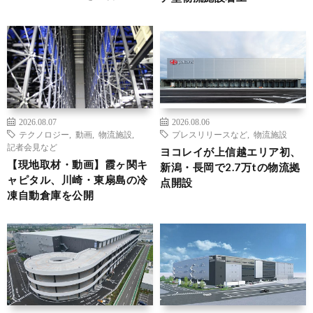
2026.08.07
2026.08.06
テクノロジー
,
動画
,
物流施設
,
プレスリリースなど
,
物流施設
記者会見など
ヨコレイが上信越エリア初、
【現地取材・動画】霞ヶ関キ
新潟・長岡で2.7万tの物流拠
ャピタル、川崎・東扇島の冷
点開設
凍自動倉庫を公開