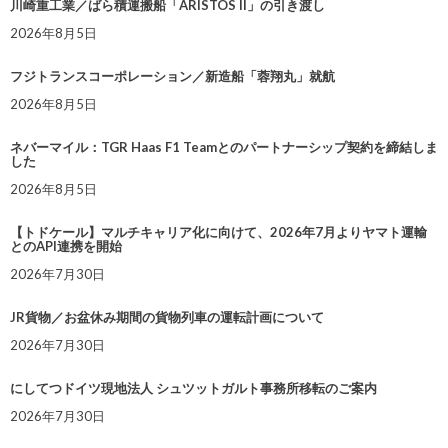
川崎重工業／ばら積運搬船「ARISTOS II」の引き渡し
2026年8月5日
フジトランスコーポレーション／新造船「蓉翔丸」就航
2026年8月5日
ネバーマイル：TGR Haas F1 Teamとのパートナーシップ契約を締結しま
した
2026年8月5日
【トドケール】マルチキャリア化に向けて、2026年7月よりヤマト運輸
とのAPI連携を開始
2026年7月30日
JR貨物／お盆休み期間の貨物列車の運転計画について
2026年7月30日
にしてつドイツ現地法人 シュツットガルト事務所移転のご案内
2026年7月30日