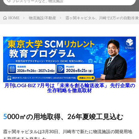
プレスリリースなど
,
物流施設
物流施設/不動産
霞ヶ関キャピタル、川崎で2万㎡の自動冷凍
HOME
月刊LOGI-BIZ 7月号は「未来を創る輸送改革」 先行企業の
生存戦略を徹底取材
5000㎡の用地取得、26年夏竣工見込む
霞ヶ関キャピタルは3月30日、川崎市で新たに物流施設の開発用地
を取得すると発表した。