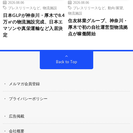
2026.08.06
2026.08.06
プレスリリースなど
,
物流施設
プレスリリースなど
,
動向/展望
,
物流施設
日本GLPが神奈川・厚木で8.4
住友林業グループ、神奈川・
万㎡の物流施設完成、日本エ
厚木で初の自社運営型物流拠
マソンや真栄運輸など入居決
点が稼働開始
定
Back to Top
メルマガ会員登録
プライバシーポリシー
広告掲載
会社概要