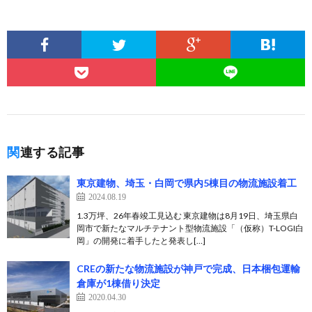
関連する記事
東京建物、埼玉・白岡で県内5棟目の物流施設着工
2024.08.19
1.3万坪、26年春竣工見込む 東京建物は8月19日、埼玉県白
岡市で新たなマルチテナント型物流施設「（仮称）T-LOGI白
岡」の開発に着手したと発表し[…]
CREの新たな物流施設が神戸で完成、日本梱包運輸
倉庫が1棟借り決定
2020.04.30