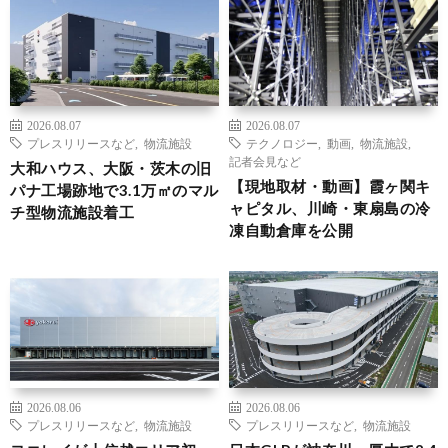
2026.08.07
2026.08.07
プレスリリースなど
,
物流施設
テクノロジー
,
動画
,
物流施設
,
記者会見など
大和ハウス、大阪・茨木の旧
【現地取材・動画】霞ヶ関キ
パナ工場跡地で3.1万㎡のマル
ャピタル、川崎・東扇島の冷
チ型物流施設着工
凍自動倉庫を公開
2026.08.06
2026.08.06
プレスリリースなど
,
物流施設
プレスリリースなど
,
物流施設