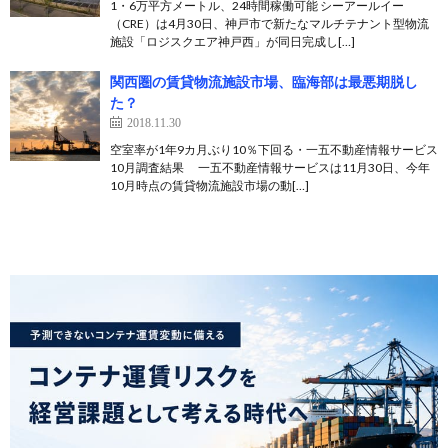
1・6万平方メートル、24時間稼働可能 シーアールイー
（CRE）は4月30日、神戸市で新たなマルチテナント型物流
施設「ロジスクエア神戸西」が同日完成し[…]
関西圏の賃貸物流施設市場、臨海部は最悪期脱し
た？
2018.11.30
空室率が1年9カ月ぶり10％下回る・一五不動産情報サービス
10月調査結果 一五不動産情報サービスは11月30日、今年
10月時点の賃貸物流施設市場の動[…]