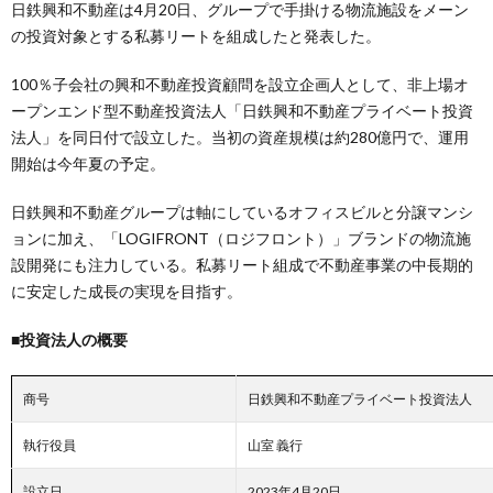
日鉄興和不動産は4月20日、グループで手掛ける物流施設をメーン
の投資対象とする私募リートを組成したと発表した。
100％子会社の興和不動産投資顧問を設立企画人として、非上場オ
ープンエンド型不動産投資法人「日鉄興和不動産プライベート投資
法人」を同日付で設立した。当初の資産規模は約280億円で、運用
開始は今年夏の予定。
日鉄興和不動産グループは軸にしているオフィスビルと分譲マンシ
ョンに加え、「LOGIFRONT（ロジフロント）」ブランドの物流施
設開発にも注力している。私募リート組成で不動産事業の中長期的
に安定した成長の実現を目指す。
■投資法人の概要
商号
日鉄興和不動産プライベート投資法人
執行役員
山室 義行
設立日
2023年4月20日