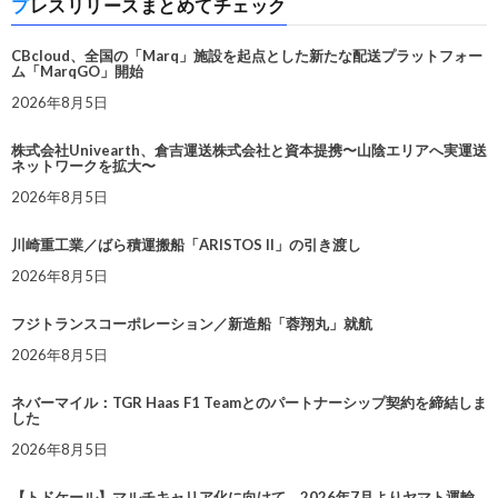
プレスリリースまとめてチェック
CBcloud、全国の「Marq」施設を起点とした新たな配送プラットフォー
ム「MarqGO」開始
2026年8月5日
株式会社Univearth、倉吉運送株式会社と資本提携〜山陰エリアへ実運送
ネットワークを拡大〜
2026年8月5日
川崎重工業／ばら積運搬船「ARISTOS II」の引き渡し
2026年8月5日
フジトランスコーポレーション／新造船「蓉翔丸」就航
2026年8月5日
ネバーマイル：TGR Haas F1 Teamとのパートナーシップ契約を締結しま
した
2026年8月5日
【トドケール】マルチキャリア化に向けて、2026年7月よりヤマト運輸