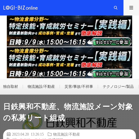
独自取材
物流施設/不動産
災害/事故/不祥事
テクノロジー/製品
日鉄興和不動産、物流施設メーン対象
の私募リート組成
2023.04.20 13:26:15
物流施設/不動産