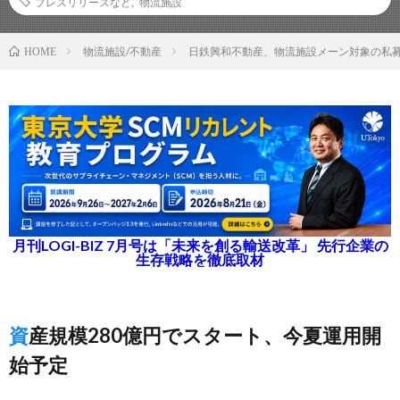
プレスリリースなど
,
物流施設
物流施設/不動産
日鉄興和不動産、物流施設メーン対象の私
HOME
月刊LOGI-BIZ 7月号は「未来を創る輸送改革」 先行企業の
生存戦略を徹底取材
資産規模280億円でスタート、今夏運用開
始予定