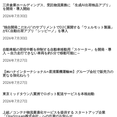
三井倉庫ホールディングス、受託物流業務に 「生成AI出荷検品アプリ」
を開発・導入開始
2026年7月30日
“独自開発こだわり”のサプリメントでD2C展開する「ウェルモット製薬」
がEC自動出荷アプリ「シッピーノ」を導入
2026年7月30日
自動車船の荷役中断を抑制する自動車移動用「スケーター」を開発・導
入 ～自力走行できない車両を約5分で移動可能に～
2026年7月27日
【㈱ハナインターナショナル×星清重機運輸㈱】グループ会社で販売力の
更なる強化ねらう
2026年7月27日
東京ミッドタウン八重洲でロボット配送サービスを本格始動
2026年7月27日
上組／コンテナ物流最適化サービスを提供する スタートアップ企業
「OneStream株式会社」への出資のお知らせ