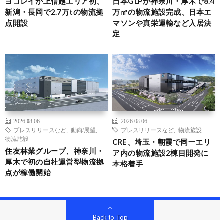
ヨコレイが上信越エリア初、
日本GLPが神奈川・厚木で8.4
新潟・長岡で2.7万tの物流拠
万㎡の物流施設完成、日本エ
点開設
マソンや真栄運輸など入居決
定
2026.08.06
2026.08.06
プレスリリースなど
,
動向/展望
,
プレスリリースなど
,
物流施設
物流施設
CRE、埼玉・朝霞で同一エリ
住友林業グループ、神奈川・
ア内の物流施設2棟目開発に
厚木で初の自社運営型物流拠
本格着手
点が稼働開始
Back to Top