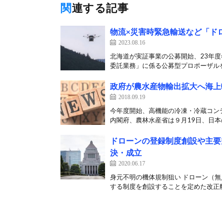
関連する記事
物流×災害時緊急輸送など「ド
2023.08.16
北海道が実証事業の公募開始、23年度
委託業務」に係る公募型プロポーザルを
政府が農水産物輸出拡大へ海上
2018.09.19
今年度開始、高機能の冷凍・冷蔵コン
内閣府、農林水産省は９月19日、日本の
ドローンの登録制度創設や主要
決・成立
2020.06.17
身元不明の機体規制狙い ドローン（
する制度を創設することを定めた改正航