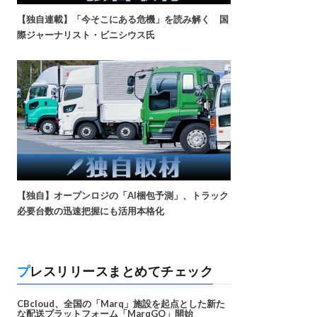
【独自連載】「今そこにある危機」を読み解く 国
際ジャーナリスト・ビニシウス氏
【独自】オープンロジの「AI梱包予測」、トラック
必要台数の迅速把握にも活用本格化
プレスリリースまとめてチェック
CBcloud、全国の「Marq」施設を起点とした新た
な配送プラットフォーム「MarqGO」開始