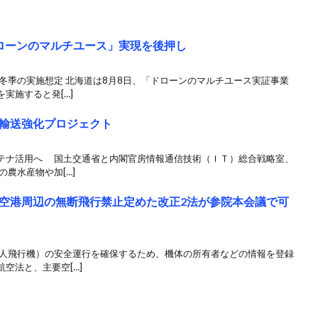
ローンのマルチユース」実現を後押し
冬季の実施想定 北海道は8月8日、「ドローンのマルチユース実証事業
実施すると発[…]
輸送強化プロジェクト
テナ活用へ 国土交通省と内閣官房情報通信技術（ＩＴ）総合戦略室、
農水産物や加[…]
空港周辺の無断飛行禁止定めた改正2法が参院本会議で可
無人飛行機）の安全運行を確保するため、機体の所有者などの情報を登録
空法と、主要空[…]