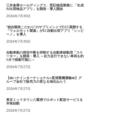
三井倉庫ホールディングス、受託物流業務に 「生成
AI出荷検品アプリ」を開発・導入開始
2026年7月30日
“独自開発こだわり”のサプリメントでD2C展開する
「ウェルモット製薬」がEC自動出荷アプリ「シッピ
ーノ」を導入
2026年7月30日
自動車船の荷役中断を抑制する自動車移動用「スケ
ーター」を開発・導入 ～自力走行できない車両を約
5分で移動可能に～
2026年7月27日
【㈱ハナインターナショナル×星清重機運輸㈱】グ
ループ会社で販売力の更なる強化ねらう
2026年7月27日
東京ミッドタウン八重洲でロボット配送サービスを
本格始動
2026年7月27日