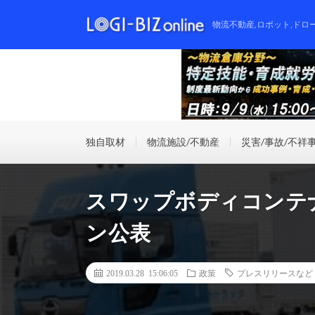
物流不動産,ロボット,ドロ
独自取材
物流施設/不動産
災害/事故/不祥
スワップボディコンテ
ン公表
2019.03.28 15:06:05
政策
プレスリリースなど