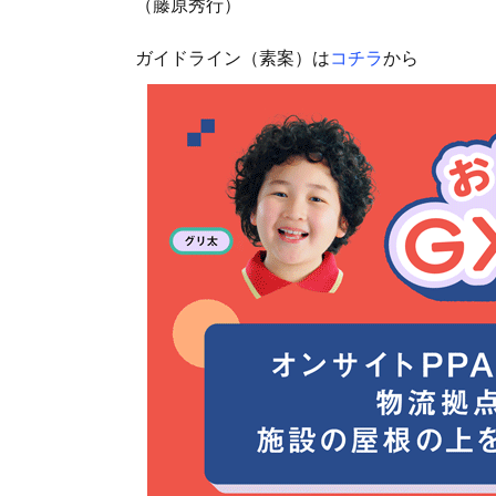
（藤原秀行）
ガイドライン（素案）は
コチラ
から