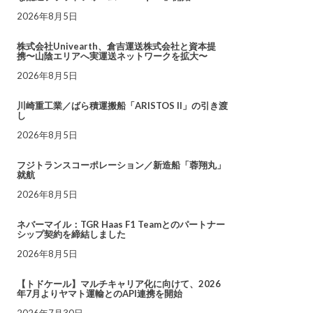
2026年8月5日
株式会社Univearth、倉吉運送株式会社と資本提
携〜山陰エリアへ実運送ネットワークを拡大〜
2026年8月5日
川崎重工業／ばら積運搬船「ARISTOS II」の引き渡
し
2026年8月5日
フジトランスコーポレーション／新造船「蓉翔丸」
就航
2026年8月5日
ネバーマイル：TGR Haas F1 Teamとのパートナー
シップ契約を締結しました
2026年8月5日
【トドケール】マルチキャリア化に向けて、2026
年7月よりヤマト運輸とのAPI連携を開始
2026年7月30日