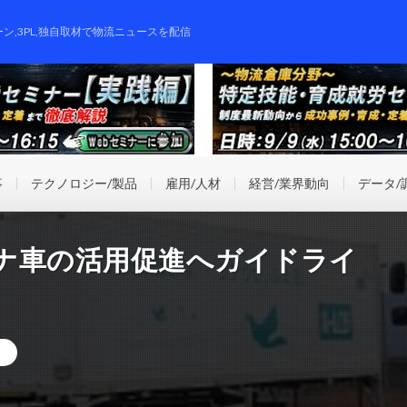
ーン,3PL,独自取材で物流ニュースを配信
事
テクノロジー/製品
雇用/人材
経営/業界動向
データ/
ナ車の活用促進へガイドライ