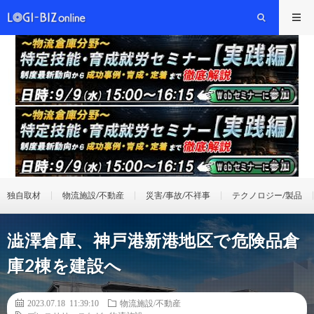
独自取材
物流施設/不動産
災害/事故/不祥事
テクノロジー/製品
澁澤倉庫、神戸港新港地区で危険品倉
庫2棟を建設へ
2023.07.18 11:39:10
物流施設/不動産