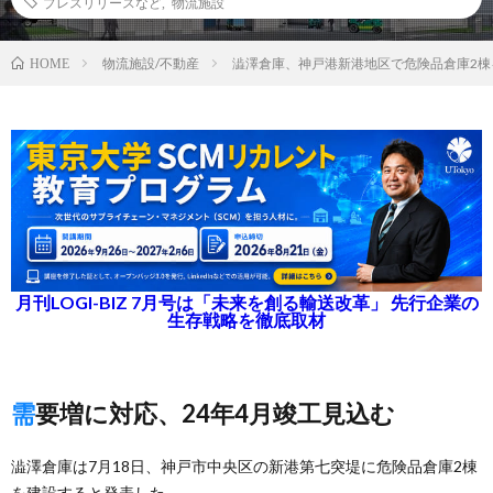
プレスリリースなど
,
物流施設
物流施設/不動産
澁澤倉庫、神戸港新港地区で危険品倉庫2棟
HOME
月刊LOGI-BIZ 7月号は「未来を創る輸送改革」 先行企業の
生存戦略を徹底取材
需要増に対応、24年4月竣工見込む
澁澤倉庫は7月18日、神戸市中央区の新港第七突堤に危険品倉庫2棟
を建設すると発表した。