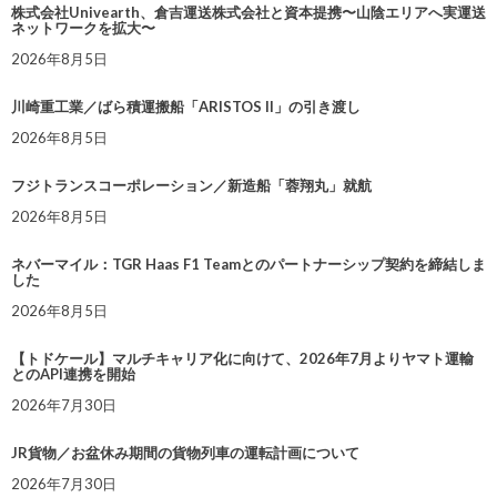
株式会社Univearth、倉吉運送株式会社と資本提携〜山陰エリアへ実運送
ネットワークを拡大〜
2026年8月5日
川崎重工業／ばら積運搬船「ARISTOS II」の引き渡し
2026年8月5日
フジトランスコーポレーション／新造船「蓉翔丸」就航
2026年8月5日
ネバーマイル：TGR Haas F1 Teamとのパートナーシップ契約を締結しま
した
2026年8月5日
【トドケール】マルチキャリア化に向けて、2026年7月よりヤマト運輸
とのAPI連携を開始
2026年7月30日
JR貨物／お盆休み期間の貨物列車の運転計画について
2026年7月30日