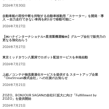
2026年7月30日
自動車船の荷役中断を抑制する自動車移動用「スケーター」を開発・導
入 ～自力走行できない車両を約5分で移動可能に～
2026年7月27日
【㈱ハナインターナショナル×星清重機運輸㈱】グループ会社で販売力の
更なる強化ねらう
2026年7月27日
東京ミッドタウン八重洲でロボット配送サービスを本格始動
2026年7月27日
上組／コンテナ物流最適化サービスを提供する スタートアップ企業
「OneStream株式会社」への出資のお知らせ
2026年7月21日
ZOZO、BONJOUR SAGANの自社EC拡大に向け「Fulfillment by
ZOZO」を提供開始
2026年7月21日