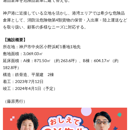
通品倉庫を危険品倉庫に建て替える。
神戸港に近接している立地を活かし、港湾エリアでは希少な危険品
倉庫として、消防法危険物第4類貨物の保管・入出庫・陸上運送など
を取り扱い、顧客の多様なニーズに対応する。
【施設概要】
所在地：神戸市中央区小野浜町1番地1地先
敷地面積：3,069.03㎡
延床面積：A棟：871.50㎡ （約 263.6坪）、B棟：604.17㎡（約
182.8坪）
構造：鉄骨造、平屋建 2棟
着工：2023年7月12日
竣工：2024年4月1日（予定）
（藤原秀行）