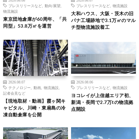
プレスリリースなど
,
動向/展望
,
プレスリリースなど
,
物流施設
物流施設
大和ハウス、大阪・茨木の旧
東京団地倉庫が60周年、「共
パナ工場跡地で3.1万㎡のマル
同型」53.8万㎡を運営
チ型物流施設着工
2026.08.07
2026.08.06
テクノロジー
,
動画
,
物流施設
,
プレスリリースなど
,
物流施設
記者会見など
ヨコレイが上信越エリア初、
【現地取材・動画】霞ヶ関キ
新潟・長岡で2.7万tの物流拠
ャピタル、川崎・東扇島の冷
点開設
凍自動倉庫を公開