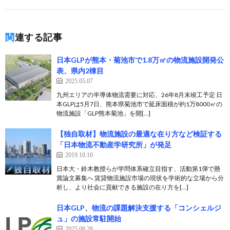
関連する記事
日本GLPが熊本・菊池市で1.8万㎡の物流施設開発公
表、県内2棟目
2025.05.07
九州エリアの半導体物流需要に対応、26年8月末竣工予定 日
本GLPは5月7日、熊本県菊池市で延床面積が約1万8000㎡の
物流施設「GLP熊本菊池」を開[…]
【独自取材】物流施設の最適な在り方など検証する
「日本物流不動産学研究所」が発足
2019.10.10
日本大・鈴木教授らが学問体系確立目指す、活動第1弾で懸
賞論文募集へ 賃貸物流施設市場の現状を学術的な立場から分
析し、より社会に貢献できる施設の在り方を[…]
日本GLP、物流の課題解決支援する「コンシェルジ
ュ」の施設常駐開始
2025.08.28