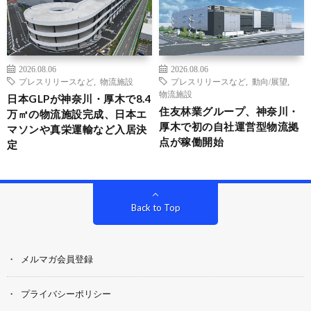
2026.08.06
2026.08.06
プレスリリースなど
,
物流施設
プレスリリースなど
,
動向/展望
,
物流施設
日本GLPが神奈川・厚木で8.4
住友林業グループ、神奈川・
万㎡の物流施設完成、日本エ
厚木で初の自社運営型物流拠
マソンや真栄運輸など入居決
点が稼働開始
定
Back to Top
メルマガ会員登録
プライバシーポリシー