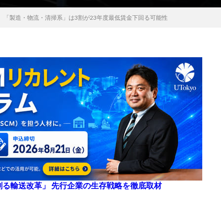
、「製造・物流・清掃系」は3割が23年度最低賃金下回る可能性
来を創る輸送改革」 先行企業の生存戦略を徹底取材