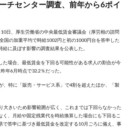
月10日、厚生労働省の中央最低賃金審議会（厚労相の諮問
全国の加重平均で時給1002円と初の1000円台を答申した
時給に及ぼす影響の調査結果を公表した。
した場合、最低賃金を下回る可能性がある求人の割合が今
は昨年6月時点で32.2％だった。
人が、特に「販売・サービス系」で4割を超えたほか、「製
より大きいため影響範囲が広く、これまでは下回らなかった
なく、月給や固定残業代を時給換算した場合にも下回るこ
県で答申に基づき最低賃金を改定する10月ごろに備え、事