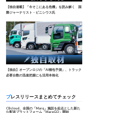
【独自連載】「今そこにある危機」を読み解く 国
際ジャーナリスト・ビニシウス氏
【独自】オープンロジの「AI梱包予測」、トラック
必要台数の迅速把握にも活用本格化
プレスリリースまとめてチェック
CBcloud、全国の「Marq」施設を起点とした新た
な配送プラットフォーム「MarqGO」開始