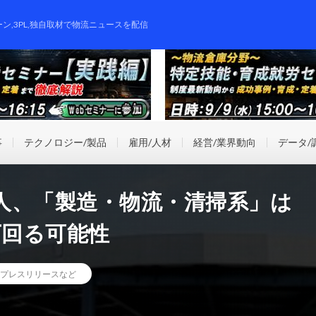
ーン,3PL,独自取材で物流ニュースを配信
事
テクノロジー/製品
雇用/人材
経営/業界動向
データ/
人、「製造・物流・清掃系」は
下回る可能性
プレスリリースなど