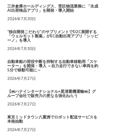
三井倉庫ホールディングス、受託物流業務に 「生成
AI出荷検品アプリ」を開発・導入開始
2026年7月30日
“独自開発こだわり”のサプリメントでD2C展開する
「ウェルモット製薬」がEC自動出荷アプリ「シッピ
ーノ」を導入
2026年7月30日
自動車船の荷役中断を抑制する自動車移動用「スケ
ーター」を開発・導入 ～自力走行できない車両を約
5分で移動可能に～
2026年7月27日
【㈱ハナインターナショナル×星清重機運輸㈱】グ
ループ会社で販売力の更なる強化ねらう
2026年7月27日
東京ミッドタウン八重洲でロボット配送サービスを
本格始動
2026年7月27日