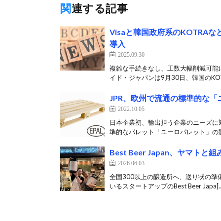
関連する記事
Visaと韓国政府系のKOTR
導入
2025.09.30
複雑な手続きなし、工数大幅削減可能に
イド・ジャパンは9月30日、韓国のKOT
JPR、欧州で流通の標準的な
2022.10.05
日本企業初、輸出担う企業のニーズに対
準的なパレット「ユーロパレット」の販
Best Beer Japan、
2026.06.03
全国300以上の醸造所へ、送り状の準
いるスタートアップのBest Beer Japa[…