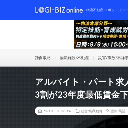
物流不動産,ロボット,ドロ
独自取材
物流施設/不動産
災害/事故/不祥
アルバイト・パート求
3割が23年度最低賃金
2023.08.10 15:33:40
経営/業界動向
動向/展望
,