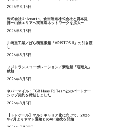
2026年8月5日
株式会社Univearth、倉吉運送株式会社と資本提
携〜山陰エリアへ実運送ネットワークを拡大〜
2026年8月5日
川崎重工業／ばら積運搬船「ARISTOS II」の引き渡
し
2026年8月5日
フジトランスコーポレーション／新造船「蓉翔丸」
就航
2026年8月5日
ネバーマイル：TGR Haas F1 Teamとのパートナー
シップ契約を締結しました
2026年8月5日
【トドケール】マルチキャリア化に向けて、2026
年7月よりヤマト運輸とのAPI連携を開始
2026年7月30日